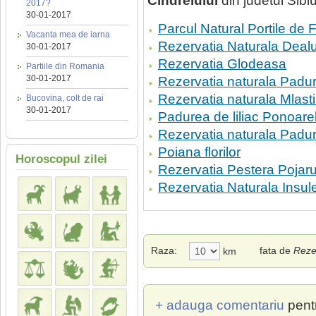
Cindrelului
din judetul Sibiu
2017?
30-01-2017
Parcul Natural Portile de F
Vacanta mea de iarna
Rezervatia Naturala Dealu
30-01-2017
Rezervatia Glodeasa
Partiile din Romania
30-01-2017
Rezervatia naturala Pad
Rezervatia naturala Mlast
Bucovina, colt de rai
30-01-2017
Padurea de liliac Ponoare
Rezervatia naturala Padu
Poiana florilor
Horoscopul zilei
Rezervatia Pestera Pojarul
Rezervatia Naturala Insule
Raza:
fata de
Rezer
km
+ adauga comentariu
pent