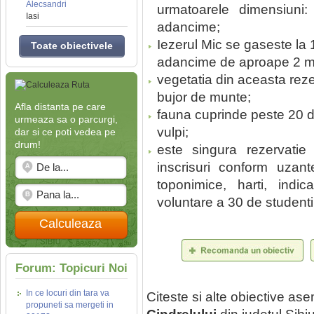
Alecsandri
urmatoarele dimensiun
Iasi
adancime;
Iezerul Mic se gaseste la 
Toate obiectivele
adancime de aproape 2 m
vegetatia din aceasta rez
bujor de munte;
Afla distanta pe care
fauna cuprinde peste 20 de
urmeaza sa o parcurgi,
vulpi;
dar si ce poti vedea pe
drum!
este singura rezervatie
inscrisuri conform uzant
toponimice, harti, indica
voluntare a 30 de studenti 
Calculeaza
Forum: Topicuri Noi
In ce locuri din tara va
Citeste si alte obiective a
propuneti sa mergeti in