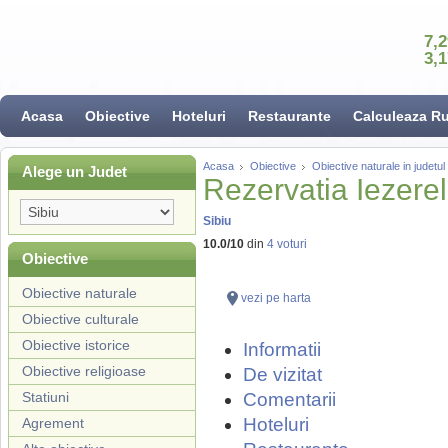
7,
3,
Acasa
Obiective
Hoteluri
Restaurante
Calculeaza R
Acasa
Obiective
Obiective naturale in judetul
Alege un Judet
Rezervatia Iezerel
Sibiu
10.0
/
10
din
4
voturi
Obiective
Obiective naturale
vezi pe harta
Obiective culturale
Obiective istorice
Informatii
Obiective religioase
De vizitat
Statiuni
Comentarii
Hoteluri
Agrement