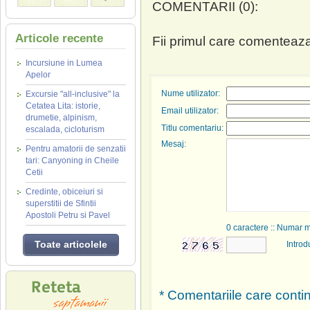
COMENTARII (0):
Articole recente
Fii primul care comenteaza
Incursiune in Lumea
Apelor
Nume utilizator:
Excursie "all-inclusive" la
Cetatea Lita: istorie,
Email utilizator:
drumetie, alpinism,
Titlu comentariu:
escalada, cicloturism
Mesaj:
Pentru amatorii de senzatii
tari: Canyoning in Cheile
Cetii
Credinte, obiceiuri si
superstitii de Sfintii
Apostoli Petru si Pavel
0
caractere :: Numar 
Toate articolele
Introd
* Comentariile care contin