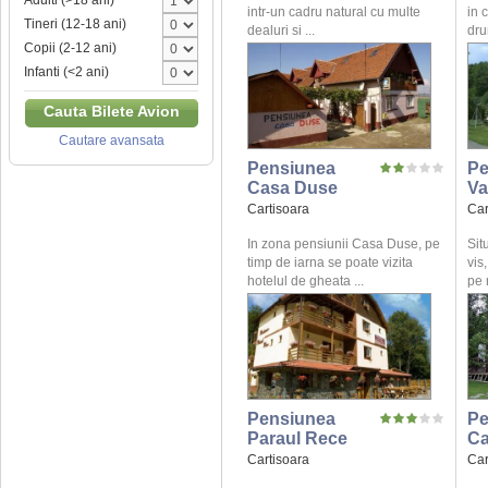
Adulti (>18 ani)
intr-un cadru natural cu multe
in 
Tineri (12-18 ani)
dealuri si ...
dru
Copii (2-12 ani)
Infanti (<2 ani)
Cauta Bilete Avion
Cautare avansata
Pensiunea
Pe
Casa Duse
Va
Cartisoara
Car
In zona pensiunii Casa Duse, pe
Sit
timp de iarna se poate vizita
vis
hotelul de gheata ...
pe 
Pensiunea
Pe
Paraul Rece
Ca
Cartisoara
Car