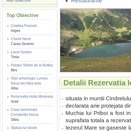
Restaurante
Alte obiective
Top Obiective
Cetatea Poenari
Arges
Cheile Nerei
Caras-Severin
Lacul Surduc
Timis
Palatul Stirbei de la Buftea
Ilfov
Situl arheologic Lumea
Detalii Rezervatia 
Noua din Alba Iulia
Alba
Rezervatia mixta Moneasa
situata in muntii Cindrelulu
Arad
declarata arie protejata d
Casa memoriala
Muchia lui Priboi a fost i
Constantin Noica
suprafata totala a rezervat
Sibiu
Iezerul Mare se gaseste l
Statuia lui Vasile