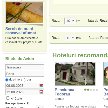
Raza:
fata de
Rezer
km
Scrob de ou si
cascaval afumat
Raza:
fata de Reze
km
Oua batute amestecate cu
cascaval ras, prajite si rulate.
...
Hoteluri recomanda
Bilete de Avion
dus-intors
dus
Pensiunea
Pe
Todoran
Ba
+/- 2 zile
Biertan
Car
Pasageri (max. 9):
Pensiunea Todoran este situata
Pen