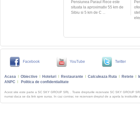
Pensiunea Paraul Rece este
Pen
situata la aproximativ 55 km de
ofe
Sibiu si 5 km de C ...
ste
ele
Facebook
YouTube
Twitter
Acasa
I
Obiective
I
Hoteluri
I
Restaurante
I
Calculeaza Ruta
I
Retete
I
I
ANPC
I
Politica de confidentialitate
Acest site este parte a SC SKY GROUP SRL . Toate drepturile rezervate SC SKY GROUP S
numai daca se da link spre sursa. In caz contrar, ne rezervam dreptul de a apela la institutiile 