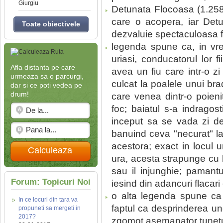
Giurgiu
Detunata Flocoasa (1.258
care o acopera, iar Detu
Toate obiectivele
dezvaluie spectaculoasa 
legenda spune ca, in vrem
uriasi, conducatorul lor 
Afla distanta pe care
avea un fiu care intr-o zi
urmeaza sa o parcurgi,
culcat la poalele unui br
dar si ce poti vedea pe
drum!
care venea dintr-o poien
foc; baiatul s-a indrago
inceput sa se vada zi de z
banuind ceva "necurat" la
acestora; exact in locul 
Calculeaza
ura, acesta strapunge cu l
sau il injunghie; pamantul
Forum: Topicuri Noi
iesind din adancuri flacari
o alta legenda spune ca 
In ce locuri din tara va
faptul ca desprinderea un
propuneti sa mergeti in
2017?
zgomot asemanator tunetu