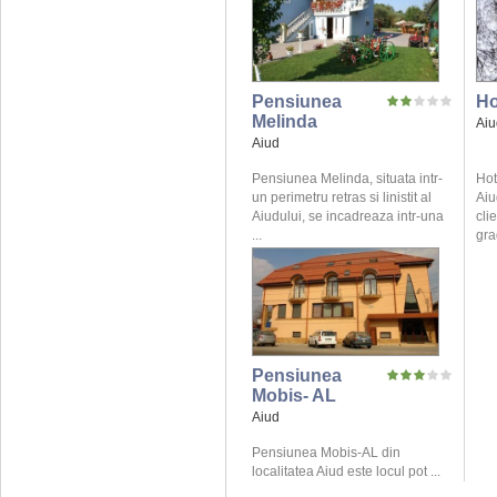
Pensiunea
Ho
Melinda
Aiu
Aiud
Pensiunea Melinda, situata intr-
Hot
un perimetru retras si linistit al
Aiu
Aiudului, se incadreaza intr-una
cli
...
gra
Pensiunea
Mobis- AL
Aiud
Pensiunea Mobis-AL din
localitatea Aiud este locul pot ...