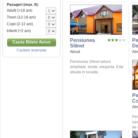
Pasageri (max. 9):
Adulti (>18 ani)
Tineri (12-18 ani)
Copii (2-12 ani)
Infanti (<2 ani)
Pensiunea
Pe
Cauta Bilete Avion
Silinel
De
Cautare avansata
Abrud
Ab
Pensiunea Silinel aduce
simplitate, liniste, eleganta. Este
situata in localita ...
Pe
Co
Ab
Pen
oas
de 