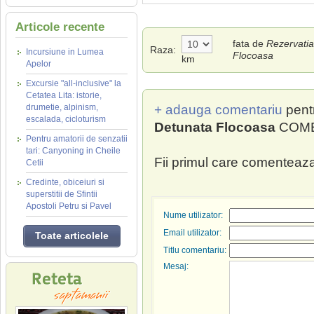
Articole recente
fata de
Rezervatia
Raza:
Incursiune in Lumea
Flocoasa
km
Apelor
Excursie "all-inclusive" la
Cetatea Lita: istorie,
drumetie, alpinism,
+ adauga comentariu
pent
escalada, cicloturism
Detunata Flocoasa
COMEN
Pentru amatorii de senzatii
tari: Canyoning in Cheile
Fii primul care comenteaza
Cetii
Credinte, obiceiuri si
superstitii de Sfintii
Apostoli Petru si Pavel
Nume utilizator:
Email utilizator:
Toate articolele
Titlu comentariu:
Mesaj: