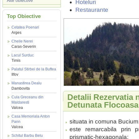
Alte obiective
Hoteluri
Restaurante
Top Obiective
Cetatea Poenari
Arges
Cheile Nerei
Caras-Severin
Lacul Surduc
Timis
Palatul Stirbei de la Buftea
Ilfov
Manastirea Dealu
Dambovita
Detalii Rezervatia 
Cula Greceanu din
Maldaresti
Detunata Flocoasa
Valcea
Casa Memoriala Anton
situata in comuna Bucium
Pann
Valcea
este remarcabila prin 
Schitul Barbu Belu
prismatic-hexagonala;