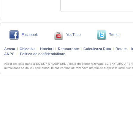
Facebook
YouTube
Twitter
Acasa
I
Obiective
I
Hoteluri
I
Restaurante
I
Calculeaza Ruta
I
Retete
I
I
ANPC
I
Politica de confidentialitate
Acest site este parte a SC SKY GROUP SRL . Toate drepturile rezervate SC SKY GROUP S
numai daca se da link spre sursa. In caz contrar, ne rezervam dreptul de a apela la institutiile 