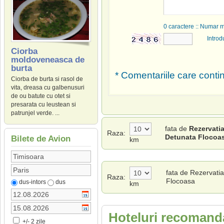
0
caractere :: Numar 
Introd
Ciorba
moldoveneasca de
burta
* Comentariile care contin
Ciorba de burta si rasol de
vita, dreasa cu galbenusuri
de ou batute cu otet si
presarata cu leustean si
patrunjel verde. ...
fata de
Rezervatia
Raza:
Detunata Flocoa
Bilete de Avion
km
fata de Rezervati
Raza:
Flocoasa
dus-intors
dus
km
Hoteluri recomanda
+/- 2 zile