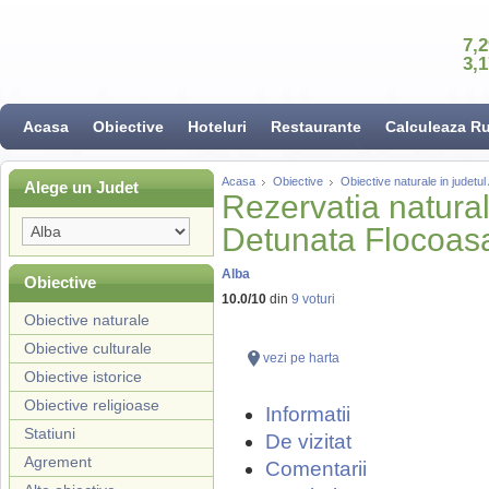
7,
3,
Acasa
Obiective
Hoteluri
Restaurante
Calculeaza R
Acasa
Obiective
Obiective naturale in judetul
Alege un Judet
Rezervatia natura
Detunata Flocoas
Alba
Obiective
10.0
/
10
din
9
voturi
Obiective naturale
Obiective culturale
vezi pe harta
Obiective istorice
Obiective religioase
Informatii
Statiuni
De vizitat
Agrement
Comentarii