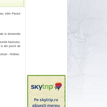
au, intre Paraul
tate in domeniile
nile liasicului,
 si din punct de
Vulcan - Holbav.