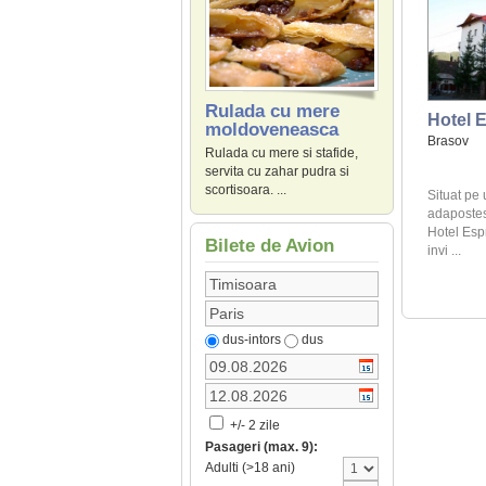
Rulada cu mere
Hotel E
moldoveneasca
Brasov
Rulada cu mere si stafide,
servita cu zahar pudra si
scortisoara. ...
Situat pe 
adapostes
Hotel Esp
Bilete de Avion
invi ...
dus-intors
dus
+/- 2 zile
Pasageri (max. 9):
Adulti (>18 ani)