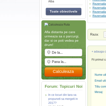
Alba
Rezervatia
Rezervati
Toate obiectivele
Rezervatia
Rezervatia
Afla distanta pe care
Raza:
urmeaza sa o parcurgi,
dar si ce poti vedea pe
drum!
+ adauga c
Fii primul 
Calculeaza
Nume util
Email uti
Forum: Topicuri Noi
Titlu com
Mesaj:
In ce locuri din tara va
propuneti sa mergeti in
2017?