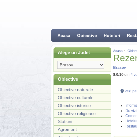
Acasa
Obiective
Hoteluri
Rest
Acasa
Obiect
Alege un Judet
Rezer
Brasov
8.0
/
10
din
4
vo
Obiective
Obiective naturale
vezi pe
Obiective culturale
Obiective istorice
Informa
De vizi
Obiective religioase
Coment
Statiuni
Hotelur
Restau
Agrement