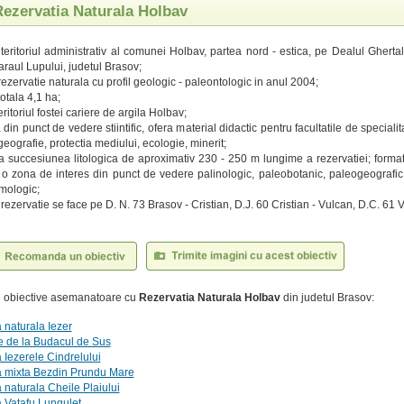
Rezervatia Naturala Holbav
 teritoriul administrativ al comunei Holbav, partea nord - estica, pe Dealul Ghertal
araul Lupului, judetul Brasov;
rezervatie naturala cu profil geologic - paleontologic in anul 2004;
otala 4,1 ha;
ritoriul fostei cariere de argila Holbav;
din punct de vedere stiintific, ofera material didactic pentru facultatile de speciali
eografie, protectia mediului, ecologie, minerit;
a succesiunea litologica de aproximativ 230 - 250 m lungime a rezervatiei; formatiu
 o zona de interes din punct de vedere palinologic, paleobotanic, paleogeografic
mologic;
 rezervatie se face pe D. N. 73 Brasov - Cristian, D.J. 60 Cristian - Vulcan, D.C. 61 
te obiective asemanatoare cu
Rezervatia Naturala Holbav
din judetul Brasov:
 naturala Iezer
 de la Budacul de Sus
 Iezerele Cindrelului
a mixta Bezdin Prundu Mare
 naturala Cheile Plaiului
 Vatafu Lungulet