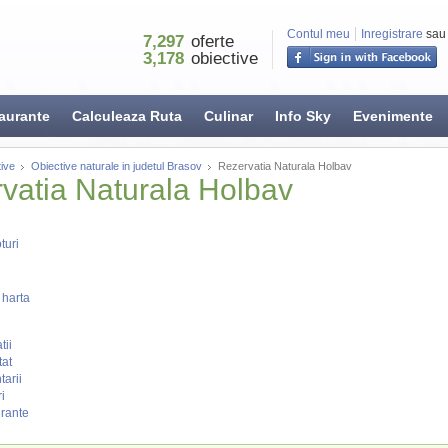
Contul meu
Inregistrare
sau
7,297
oferte
3,178
obiective
aurante
Calculeaza Ruta
Culinar
Info Sky
Evenimente
ive
Obiective naturale in judetul Brasov
Rezervatia Naturala Holbav
vatia Naturala Holbav
turi
 harta
tii
tat
arii
i
rante