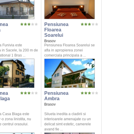
nea
Pensiunea
a
Floarea
Soarelui
Brasov
 Funivia este
Pensiunea Floarea Soarelui se
 in Sacele, la 200 m de
afla in apropierea zonei
ional 1 Bras ...
comerciala principala a ...
nea
Pensiunea
laga
Ambra
Brasov
a Casa Blaga este
Silueta inedita a cladirii si
r-o zona linistita, nu
interioarele amenajate cu un
 centrul orasului.
delicat simt estetic, camerele
avand fie ...