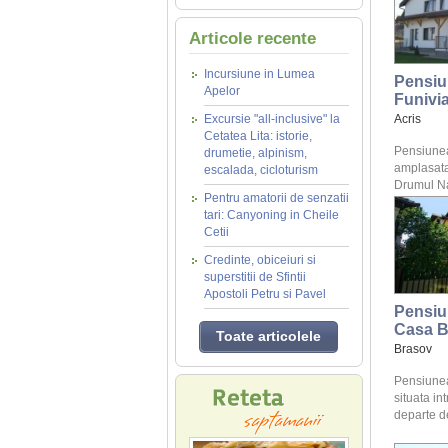
Articole recente
Incursiune in Lumea
Pensiu
Apelor
Funivi
Excursie "all-inclusive" la
Acris
Cetatea Lita: istorie,
Pensiunea
drumetie, alpinism,
amplasata
escalada, cicloturism
Drumul Nat
Pentru amatorii de senzatii
tari: Canyoning in Cheile
Cetii
Credinte, obiceiuri si
superstitii de Sfintii
Apostoli Petru si Pavel
Pensiu
Casa B
Toate articolele
Brasov
Pensiune
situata int
departe de