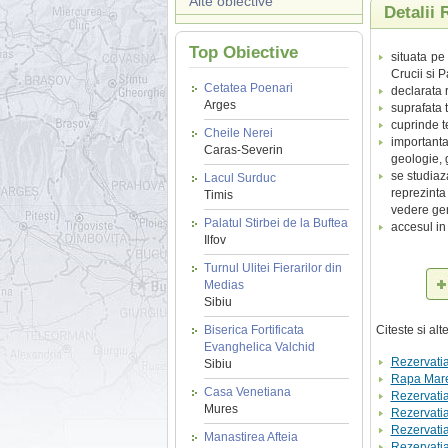
Alte obiective
Detalii 
Top Obiective
situata pe
Crucii si P
Cetatea Poenari
declarata 
Arges
suprafata t
cuprinde te
Cheile Nerei
importanta 
Caras-Severin
geologie, g
se studiaz
Lacul Surduc
reprezinta
Timis
vedere ge
Palatul Stirbei de la Buftea
accesul in
Ilfov
Turnul Ulitei Fierarilor din
Medias
Sibiu
Biserica Fortificata
Citeste si al
Evanghelica Valchid
Rezervatia
Sibiu
Rapa Mare
Casa Venetiana
Rezervatia
Mures
Rezervati
Rezervatia
Manastirea Afteia
Rezervatia