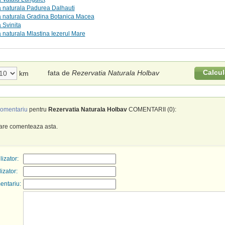
 naturala Padurea Dalhauti
a naturala Gradina Botanica Macea
 Svinita
 naturala Mlastina Iezerul Mare
Calcul
fata de
Rezervatia Naturala Holbav
km
omentariu
pentru
Rezervatia Naturala Holbav
COMENTARII (0):
care comenteaza asta.
izator:
lizator:
entariu: