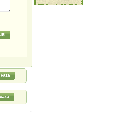
riu
leaza
eaza