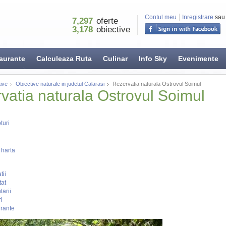
Contul meu
Inregistrare
sau
7,297
oferte
3,178
obiective
aurante
Calculeaza Ruta
Culinar
Info Sky
Evenimente
ive
Obiective naturale in judetul Calarasi
Rezervatia naturala Ostrovul Soimul
vatia naturala Ostrovul Soimul
turi
 harta
tii
tat
arii
i
rante