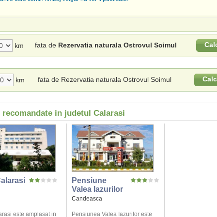
Cal
fata de
Rezervatia naturala Ostrovul Soimul
km
Calc
fata de Rezervatia naturala Ostrovul Soimul
km
 recomandate in judetul Calarasi
alarasi
Pensiune
Valea Iazurilor
Candeasca
arasi este amplasat in
Pensiunea Valea Iazurilor este