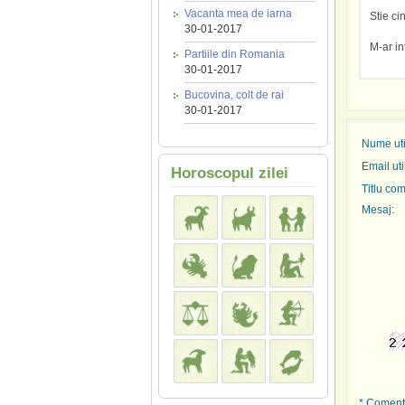
Vacanta mea de iarna
Stie ci
30-01-2017
M-ar in
Partiile din Romania
30-01-2017
Bucovina, colt de rai
30-01-2017
Nume util
Email uti
Horoscopul zilei
Titlu com
Mesaj:
* Comenta