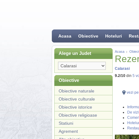
Acasa
Obiective
Hoteluri
Rest
Acasa
Obiect
Alege un Judet
Rezer
Calarasi
9.2
/
10
din
5
vo
Obiective
Obiective naturale
vezi pe
Obiective culturale
Obiective istorice
Informa
De vizi
Obiective religioase
Coment
Statiuni
Hotelur
Restau
Agrement