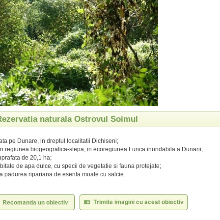
Rezervatia naturala Ostrovul Soimul
ata pe Dunare, in dreptul localitatii Dichiseni;
in regiunea biogeografica-stepa, in ecoregiunea Lunca inundabila a Dunarii;
prafata de 20,1 ha;
bitate de apa dulce, cu specii de vegetatie si fauna protejate;
a padurea ripariana de esenta moale cu salcie.