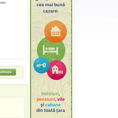
rasi:
uleaza