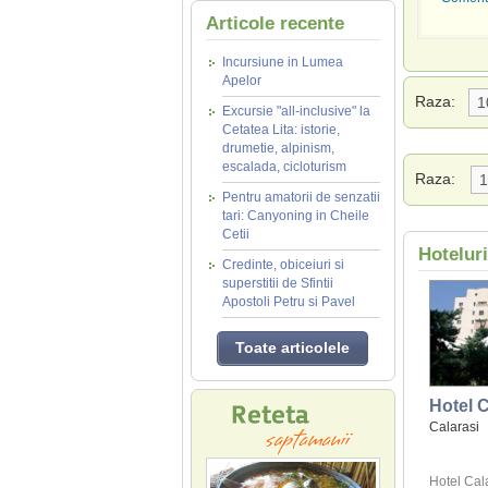
Articole recente
Incursiune in Lumea
Apelor
Raza:
Excursie "all-inclusive" la
Cetatea Lita: istorie,
drumetie, alpinism,
escalada, cicloturism
Raza:
Pentru amatorii de senzatii
tari: Canyoning in Cheile
Cetii
Hoteluri
Credinte, obiceiuri si
superstitii de Sfintii
Apostoli Petru si Pavel
Toate articolele
Hotel C
Calarasi
Hotel Cal