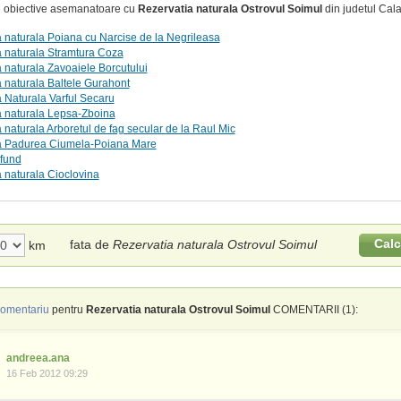
te obiective asemanatoare cu
Rezervatia naturala Ostrovul Soimul
din judetul Cala
 naturala Poiana cu Narcise de la Negrileasa
 naturala Stramtura Coza
 naturala Zavoaiele Borcutului
 naturala Baltele Gurahont
 Naturala Varful Secaru
a naturala Lepsa-Zboina
 naturala Arboretul de fag secular de la Raul Mic
a Padurea Ciumela-Poiana Mare
 fund
 naturala Cioclovina
Calc
fata de
Rezervatia naturala Ostrovul Soimul
km
omentariu
pentru
Rezervatia naturala Ostrovul Soimul
COMENTARII (1):
andreea.ana
16 Feb 2012 09:29