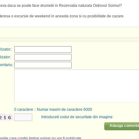
neva daca se poate face drumetii in Rezervatia naturala Ostrovul Soimul?
teresa o excursie de weekend in aceasta zona si cu posibilitate de cazare.
izator:
lizator:
entariu:
0
caractere :: Numar maxim de caractere 6000
Introduceti codul de securitate din imagine
Adauga comenta
riile care contin limbaj vulgar nu vor fi publicate.