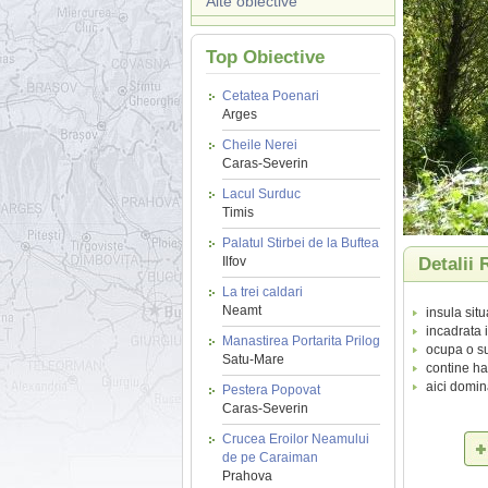
Alte obiective
Top Obiective
Cetatea Poenari
Arges
Cheile Nerei
Caras-Severin
Lacul Surduc
Timis
Palatul Stirbei de la Buftea
Ilfov
Detalii 
La trei caldari
Neamt
insula situ
incadrata 
Manastirea Portarita Prilog
ocupa o su
Satu-Mare
contine ha
aici domin
Pestera Popovat
Caras-Severin
Crucea Eroilor Neamului
de pe Caraiman
Prahova