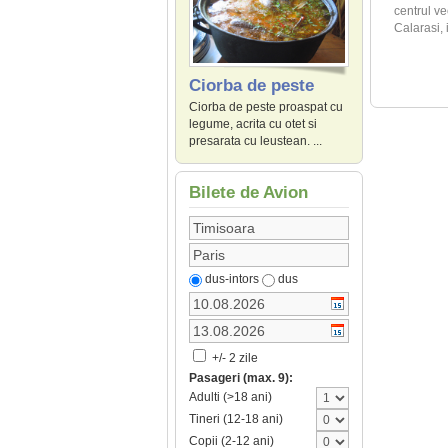
centrul ve
Calarasi, i
Ciorba de peste
Ciorba de peste proaspat cu
legume, acrita cu otet si
presarata cu leustean. ...
Bilete de Avion
dus-intors
dus
+/- 2 zile
Pasageri (max. 9):
Adulti (>18 ani)
Tineri (12-18 ani)
Copii (2-12 ani)