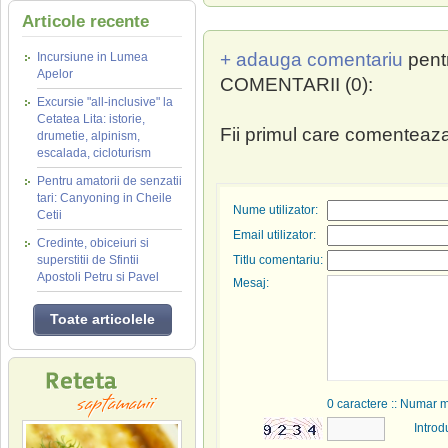
Articole recente
+ adauga comentariu
pent
Incursiune in Lumea
Apelor
COMENTARII (0):
Excursie "all-inclusive" la
Cetatea Lita: istorie,
Fii primul care comenteaza
drumetie, alpinism,
escalada, cicloturism
Pentru amatorii de senzatii
tari: Canyoning in Cheile
Nume utilizator:
Cetii
Email utilizator:
Credinte, obiceiuri si
superstitii de Sfintii
Titlu comentariu:
Apostoli Petru si Pavel
Mesaj:
Toate articolele
0
caractere :: Numar 
Introd