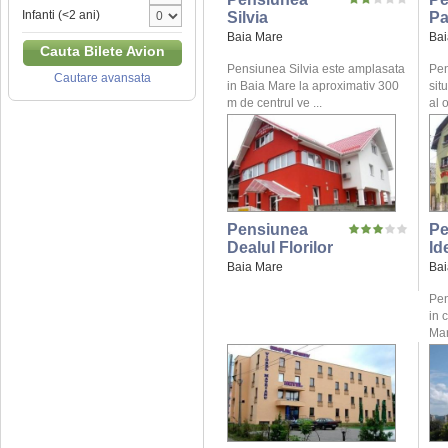
Infanti (<2 ani)
Silvia
Pa
Baia Mare
Bai
Cauta Bilete Avion
Pensiunea Silvia este amplasata
Pen
Cautare avansata
in Baia Mare la aproximativ 300
sit
m de centrul ve ...
al o
Pensiunea
Pe
Dealul Florilor
Id
Baia Mare
Bai
Pen
in 
Mar