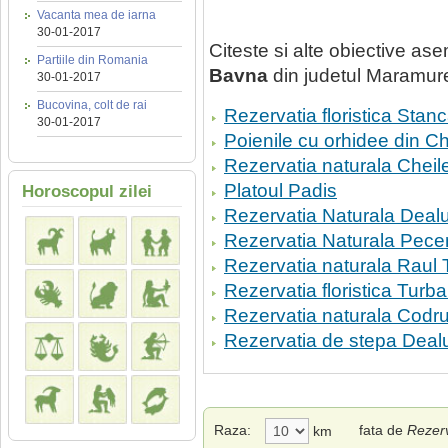
Vacanta mea de iarna
30-01-2017
Citeste si alte obiective a
Partiile din Romania
Bavna
din judetul Maramur
30-01-2017
Bucovina, colt de rai
Rezervatia floristica Stan
30-01-2017
Poienile cu orhidee din Ch
Rezervatia naturala Chei
Platoul Padis
Horoscopul zilei
Rezervatia Naturala Dealul
Rezervatia Naturala Pec
Rezervatia naturala Raul 
Rezervatia floristica Turb
Rezervatia naturala Codru
Rezervatia de stepa Dealu
Raza:
fata de
Rezer
km