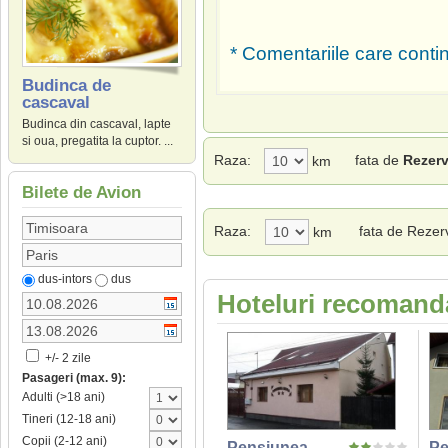
* Comentariile care contin
Budinca de
cascaval
Budinca din cascaval, lapte
si oua, pregatita la cuptor. ...
Raza:
fata de
Rezerv
km
Bilete de Avion
Raza:
fata de Rezer
km
dus-intors
dus
Hoteluri recomand
+/- 2 zile
Pasageri (max. 9):
Adulti (>18 ani)
Tineri (12-18 ani)
Copii (2-12 ani)
Pensiunea
Pe