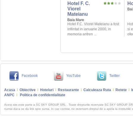
Hotel F. C.
Ho
Viorel
Bai
Mateianu
Baia Mare
Hotel F.C. Viorel Mateianu a fost
Hot
infiintat in ianuarie 2000, in
si 
memoria antren ...
ofe
Facebook
YouTube
Twitter
Acasa
I
Obiective
I
Hoteluri
I
Restaurante
I
Calculeaza Ruta
I
Retete
I
I
ANPC
I
Politica de confidentialitate
Acest site este parte a SC SKY GROUP SRL . Toate drepturile rezervate SC SKY GROUP S
numai daca se da link spre sursa. In caz contrar, ne rezervam dreptul de a apela la institutiile 