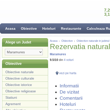
7,
3,
Acasa
Obiective
Hoteluri
Restaurante
Calculeaza R
Acasa
Obiective
Obiective naturale in judet
Alege un Judet
Rezervatia natur
Maramures
9.5
/
10
din
4
voturi
Obiective
Obiective naturale
vezi pe harta
Obiective culturale
Obiective istorice
Informatii
Obiective religioase
De vizitat
Statiuni
Comentarii
Hoteluri
Agrement