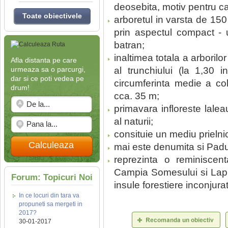
deosebita, motiv pentru ca
Toate obiectivele
arboretul in varsta de 15
prin aspectul compact - 
batran;
inaltimea totala a arboril
Afla distanta pe care
urmeaza sa o parcurgi,
al trunchiului (la 1,30 i
dar si ce poti vedea pe
circumferinta medie a col
drum!
cca. 35 m;
primavara infloreste lale
al naturii;
consituie un mediu prielni
Calculeaza
mai este denumita si Padu
reprezinta o reminiscen
Campia Somesului si Lapu
Forum: Topicuri Noi
insule forestiere inconjurat
In ce locuri din tara va
propuneti sa mergeti in
2017?
30-01-2017