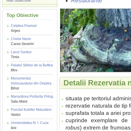
Restaurante
Alte obiective
Top Obiective
Cetatea Poenari
Arges
Cheile Nerei
Caras-Severin
Lacul Surduc
Timis
Palatul Stirbei de la Buftea
Ilfov
Monumentul
Detalii Rezervatia
Holocaustului din Oradea
Bihor
Manastirea Portarita Prilog
situata pe teritoriul admin
Satu-Mare
rezervatie naturala de tip f
Punctul fosilifer Malusteni
suprafata totala a ariei pr
Vaslui
cuprinde exemplare de 
Universitatea Al. I. Cuza
robus
) extrem de frumoase
Iasi