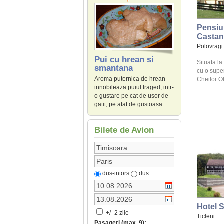
Pensiu
Castan
Polovragi
Pui cu hrean si
Situata la
smantana
cu o supe
Aroma puternica de hrean
Cheilor Olt
innobileaza puiul fraged, intr-
o gustare pe cat de usor de
gatit, pe atat de gustoasa. ...
Bilete de Avion
dus-intors
dus
Hotel 
+/- 2 zile
Ticleni
Pasageri (max. 9):