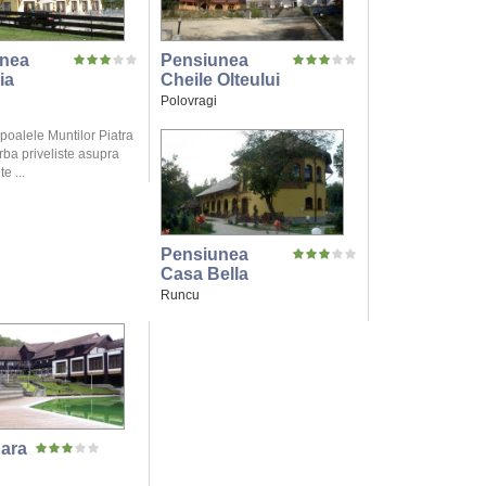
nea
Pensiunea
ia
Cheile Olteului
Polovragi
 poalele Muntilor Piatra
rba priveliste asupra
e ...
Pensiunea
Casa Bella
Runcu
Sara