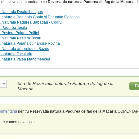
te obiective asemanatoare cu
Rezervatia naturala Padurea de fag de la Macaria
di
a Naturala Dealul Lempes
 naturala Detunata Goala si Detunata Flocoasa
a Naturala Padurea Babadag - Codru
a Padurea Tesila
 Pestera Pojarul Politei
 Naturala Pestera Tecuri
 naturala Poiana cu narcise Rovina
a Naturala arboretumul Bazos
 naturala Focul Viu
a naturala Valea Mahomencea
fata de
Rezervatia naturala Padurea de fag de la
C
Macaria
omentariu
pentru
Rezervatia naturala Padurea de fag de la Macaria
COMENTARII 
care comenteaza asta.