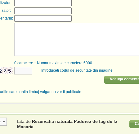
izator:
lizator:
entariu:
0
caractere :: Numar maxim de caractere 6000
Introduceti codul de securitate din imagine
Adauga comenta
riile care contin limbaj vulgar nu vor fi publicate.
fata de
Rezervatia naturala Padurea de fag de la
C
Macaria