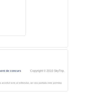
ent de concurs
Copyright © 2010 SkyTrip.
ra acordul scris al editorului, iar cea partiala este permisa