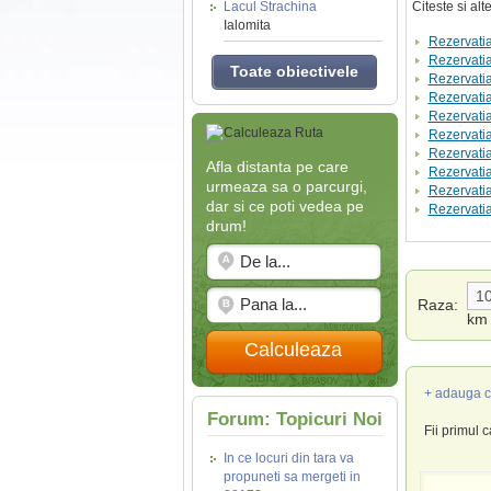
Lacul Strachina
Citeste si al
Ialomita
Rezervati
Rezervatia
Toate obiectivele
Rezervati
Rezervati
Rezervatia
Rezervatia
Rezervatia
Afla distanta pe care
Rezervati
urmeaza sa o parcurgi,
Rezervatia
dar si ce poti vedea pe
Rezervati
drum!
Raza:
km
Calculeaza
+ adauga c
Forum: Topicuri Noi
Fii primul 
In ce locuri din tara va
propuneti sa mergeti in