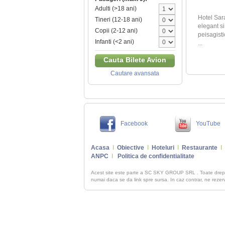
Adulti (>18 ani)
Hotel Sara
Tineri (12-18 ani)
elegant si
Copii (2-12 ani)
peisagisti
Infanti (<2 ani)
...
Cauta Bilete Avion
Cautare avansata
Facebook
YouTube
Acasa
I
Obiective
I
Hoteluri
I
Restaurante
I
ANPC
I
Politica de confidentialitate
Acest site este parte a SC SKY GROUP SRL . Toate dre
numai daca se da link spre sursa. In caz contrar, ne rezerva