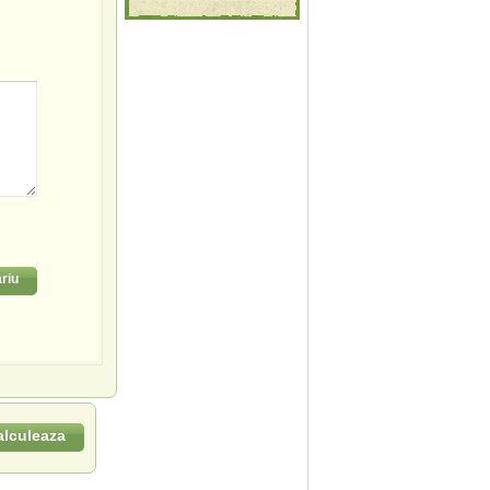
riu
alculeaza