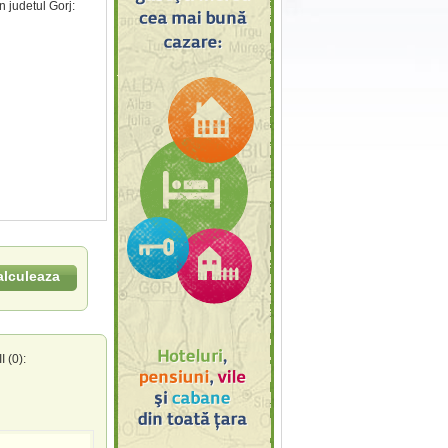
n judetul Gorj:
alculeaza
(0):