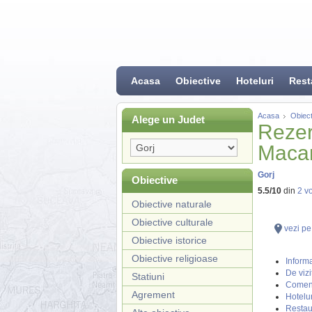
Acasa
Obiective
Hoteluri
Rest
Acasa
Obiect
Alege un Judet
Rezer
Macar
Gorj
Obiective
5.5
/
10
din
2
vo
Obiective naturale
Obiective culturale
vezi pe
Obiective istorice
Obiective religioase
Informa
De vizi
Statiuni
Coment
Agrement
Hotelur
Restau