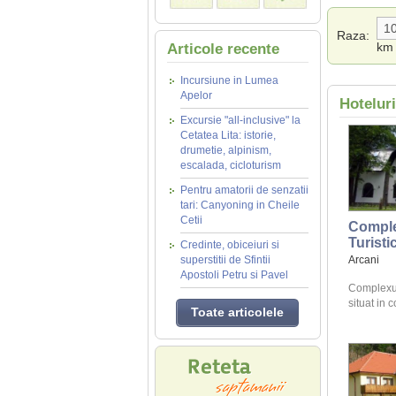
Raza:
km
Articole recente
Incursiune in Lumea
Apelor
Hotelur
Excursie "all-inclusive" la
Cetatea Lita: istorie,
drumetie, alpinism,
escalada, cicloturism
Pentru amatorii de senzatii
tari: Canyoning in Cheile
Cetii
Compl
Turisti
Credinte, obiceiuri si
superstitii de Sfintii
Arcani
Apostoli Petru si Pavel
Complexul 
situat in 
Toate articolele