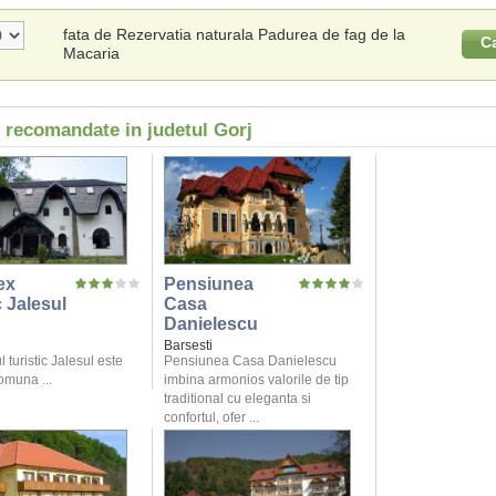
fata de Rezervatia naturala Padurea de fag de la
C
Macaria
i recomandate in judetul Gorj
ex
Pensiunea
c Jalesul
Casa
Danielescu
Barsesti
turistic Jalesul este
Pensiunea Casa Danielescu
comuna ...
imbina armonios valorile de tip
traditional cu eleganta si
confortul, ofer ...