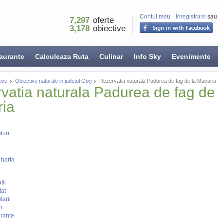
Contul meu
Inregistrare
sau
7,297
oferte
3,178
obiective
aurante
Calculeaza Ruta
Culinar
Info Sky
Evenimente
ive
Obiective naturale in judetul Gorj
Rezervatia naturala Padurea de fag de la Macaria
vatia naturala Padurea de fag de 
ia
turi
 harta
tii
tat
arii
i
rante