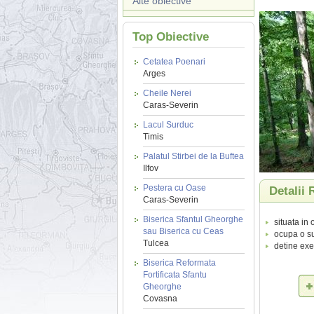
Alte obiective
Top Obiective
Cetatea Poenari
Arges
Cheile Nerei
Caras-Severin
Lacul Surduc
Timis
Palatul Stirbei de la Buftea
Ilfov
Pestera cu Oase
Detalii 
Caras-Severin
Biserica Sfantul Gheorghe
situata in
sau Biserica cu Ceas
ocupa o su
Tulcea
detine exe
Biserica Reformata
Fortificata Sfantu
Gheorghe
Covasna