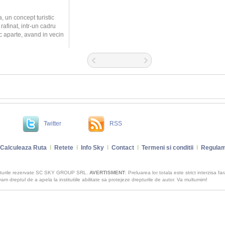
, un concept turistic
 rafinat, intr-un cadru
c aparte, avand in vecin
Twitter
RSS
Calculeaza Ruta
I
Retete
I
Info Sky
I
Contact
I
Termeni si conditii
I
Regulam
pturile rezervate SC SKY GROUP SRL.
AVERTISMENT
: Preluarea lor totala este strict interzisa fa
m dreptul de a apela la institutiile abilitate sa protejeze drepturile de autor. Va multumim!