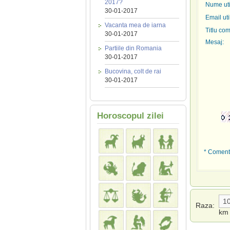
2017?
Nume util
30-01-2017
Email uti
Vacanta mea de iarna
Titlu com
30-01-2017
Mesaj:
Partiile din Romania
30-01-2017
Bucovina, colt de rai
30-01-2017
Horoscopul zilei
* Comenta
Raza:
km