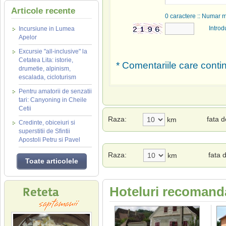
Articole recente
0
caractere :: Numar 
Introd
Incursiune in Lumea
Apelor
Excursie "all-inclusive" la
Cetatea Lita: istorie,
* Comentariile care contin
drumetie, alpinism,
escalada, cicloturism
Pentru amatorii de senzatii
tari: Canyoning in Cheile
Cetii
Raza:
fata 
km
Credinte, obiceiuri si
superstitii de Sfintii
Apostoli Petru si Pavel
Raza:
fata 
km
Toate articolele
Hoteluri recomanda