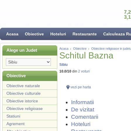
7,
3,
Acasa
Obiective
Hoteluri
Restaurante
Calculeaza R
Acasa
Obiective
Obiective religioase in judetu
Alege un Judet
Schitul Bazna
Sibiu
10.0
/
10
din
2
voturi
Obiective
Obiective naturale
vezi pe harta
Obiective culturale
Obiective istorice
Informatii
Obiective religioase
De vizitat
Statiuni
Comentarii
Hoteluri
Agrement