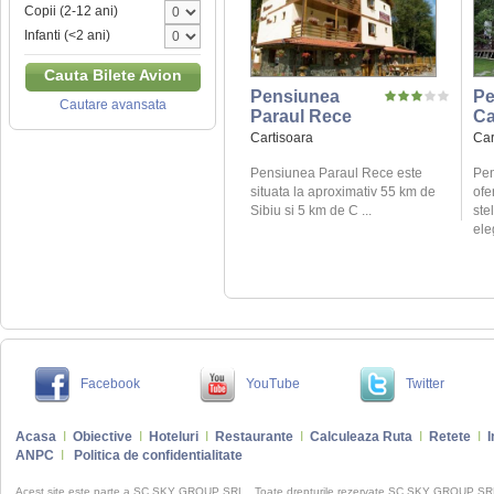
Copii (2-12 ani)
Infanti (<2 ani)
Cauta Bilete Avion
Pensiunea
Pe
Cautare avansata
Paraul Rece
Ca
Cartisoara
Car
Pensiunea Paraul Rece este
Pen
situata la aproximativ 55 km de
ofe
Sibiu si 5 km de C ...
ste
ele
Facebook
YouTube
Twitter
Acasa
I
Obiective
I
Hoteluri
I
Restaurante
I
Calculeaza Ruta
I
Retete
I
I
ANPC
I
Politica de confidentialitate
Acest site este parte a SC SKY GROUP SRL . Toate drepturile rezervate SC SKY GROUP S