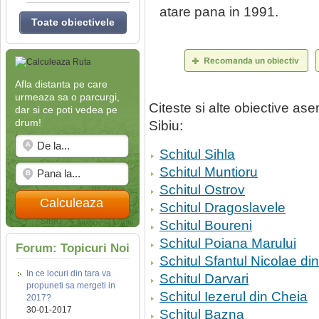
atare pana in 1991.
Toate obiectivele
Afla distanta pe care
urmeaza sa o parcurgi,
Citeste si alte obiective a
dar si ce poti vedea pe
drum!
Sibiu:
Schitul Sihla
Schitul Muntioru
Schitul Ostrov
Calculeaza
Schitul Dragoslavele
Schitul Boureni
Schitul Poiana Marului
Forum: Topicuri Noi
Schitul Sfantul Nicolae di
In ce locuri din tara va
Schitul Darvari
propuneti sa mergeti in
Schitul Iezerul din Cheia
2017?
30-01-2017
Schitul Bazna