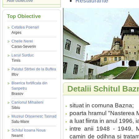
Restaurante
Alte obiective
Top Obiective
Cetatea Poenari
Arges
Cheile Nerei
Caras-Severin
Lacul Surduc
Timis
Palatul Stirbei de la Buftea
Ilfov
Biserica fortificata din
Detalii Schitul Baz
Sanpetru
Brasov
Canionul Mihaileni
situat in comuna Bazna;
Sibiu
poarta hramul "Nasterea M
Muzeul Orasenesc Tasnad
a luat fiinta in anul 1996, 
Satu-Mare
intre anii 1948 - 1949, M
Schitul Icoana Noua
camin de odihna si tratame
Neamt