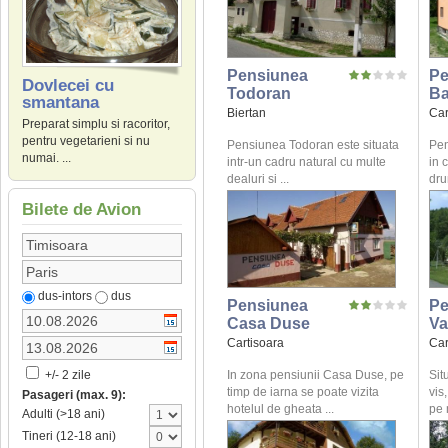
Pensiunea
Pe
Dovlecei cu
Todoran
Ba
smantana
Biertan
Car
Preparat simplu si racoritor,
pentru vegetarieni si nu
Pensiunea Todoran este situata
Pen
numai. ...
intr-un cadru natural cu multe
in 
dealuri si ...
dru
Bilete de Avion
dus-intors
dus
Pensiunea
Pe
Casa Duse
Va
Cartisoara
Car
In zona pensiunii Casa Duse, pe
Sit
+/- 2 zile
timp de iarna se poate vizita
vis
Pasageri (max. 9):
hotelul de gheata ...
pe 
Adulti (>18 ani)
Tineri (12-18 ani)