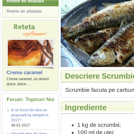
Retete de altadata
Retete de altadata
Crema caramel
Descriere Scrumbie
Crema caramel, un desert
dulce, dulce. ...
Scrumbie facuta pe carbun
Forum: Topicuri Noi
Ingrediente
In ce locuri din tara va
propuneti sa mergeti in
2017?
1 kg de scrumbii;
30-01-2017
100 ml de ulei;
Vacanta mea de iarna