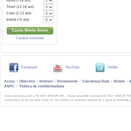
Adulti (>18 ani)
Tineri (12-18 ani)
Copii (2-12 ani)
Infanti (<2 ani)
Cauta Bilete Avion
Cautare avansata
Facebook
YouTube
Twitter
Acasa
I
Obiective
I
Hoteluri
I
Restaurante
I
Calculeaza Ruta
I
Retete
I
I
ANPC
I
Politica de confidentialitate
Acest site este parte a SC SKY GROUP SRL . Toate drepturile rezervate SC SKY GROUP S
numai daca se da link spre sursa. In caz contrar, ne rezervam dreptul de a apela la institutiile 