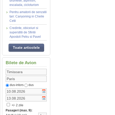
drumetie, alpinism,
escalada, cicloturism
Pentru amatorii de senzatii
tari: Canyoning in Cheile
Cetii
Credinte, obiceiuri si
superstitii de Sfintii
Apostoli Petru si Pavel
Toate articolele
Bilete de Avion
dus-intors
dus
+/- 2 zile
Pasageri (max. 9):