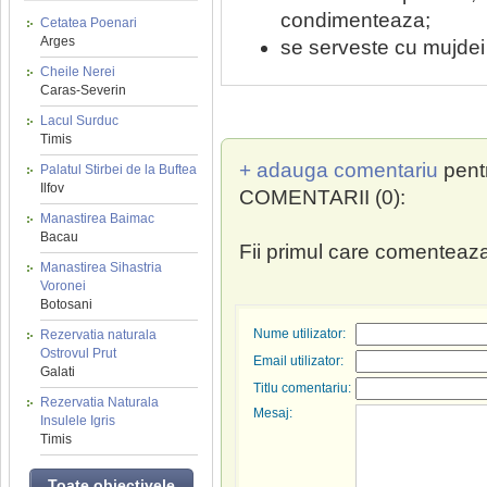
condimenteaza;
Cetatea Poenari
Arges
se serveste cu mujdei
Cheile Nerei
Caras-Severin
Lacul Surduc
Timis
+ adauga comentariu
pent
Palatul Stirbei de la Buftea
Ilfov
COMENTARII (0):
Manastirea Baimac
Bacau
Fii primul care comenteaza
Manastirea Sihastria
Voronei
Botosani
Nume utilizator:
Rezervatia naturala
Ostrovul Prut
Email utilizator:
Galati
Titlu comentariu:
Rezervatia Naturala
Mesaj:
Insulele Igris
Timis
Toate obiectivele