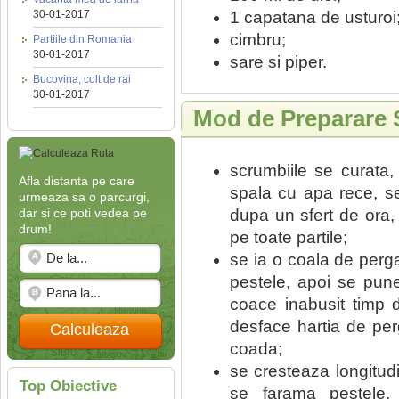
1 capatana de usturoi
30-01-2017
cimbru;
Partiile din Romania
30-01-2017
sare si piper.
Bucovina, colt de rai
30-01-2017
Mod de Preparare S
scrumbiile se curata,
Afla distanta pe care
spala cu apa rece, s
urmeaza sa o parcurgi,
dupa un sfert de ora,
dar si ce poti vedea pe
drum!
pe toate partile;
se ia o coala de perg
pestele, apoi se pun
coace inabusit timp 
desface hartia de per
Calculeaza
coada;
se cresteaza longitudi
Top Obiective
se farama pestele