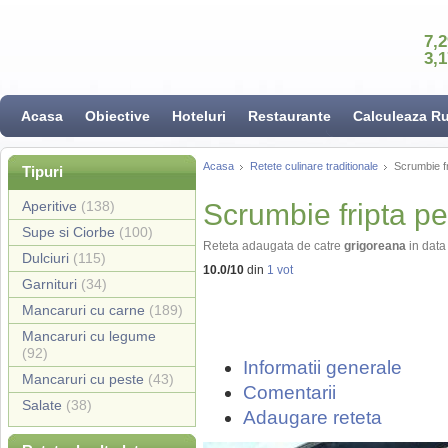
7,
3,
Acasa
Obiective
Hoteluri
Restaurante
Calculeaza R
Acasa
Retete culinare traditionale
Scrumbie fr
Tipuri
Aperitive
(138)
Scrumbie fripta pe
Supe si Ciorbe
(100)
Reteta adaugata de catre
grigoreana
in dat
Dulciuri
(115)
10.0
/
10
din
1
vot
Garnituri
(34)
Mancaruri cu carne
(189)
Mancaruri cu legume
(92)
Informatii generale
Mancaruri cu peste
(43)
Comentarii
Salate
(38)
Adaugare reteta