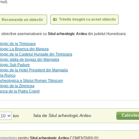
rnul).
te obiective asemanatoare cu
Situl arheologic Ardeu
din judetul Hunedoara:
ologic de la Timisoara
ologic La Biserica din Magura
ologic de la Castelul Huniade din Timisoara
ologic statia de biogaz din Mangalia
ologic Sub Padure
ologic de la Hotel President din Mangalia
e la Runcu
Arheologica a Sitului Roman Tibiscum
ologic de la Zimnicea
cica de la Piatra Craivii
Calcule
fata de
Situl arheologic Ardeu
km
omentariu
pentru
Situl arheologic Ardeu
COMENTARII (0):