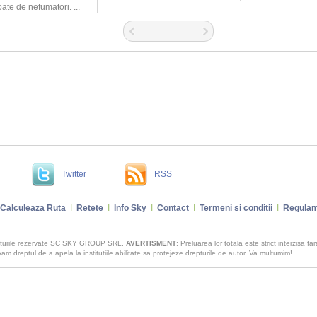
oate de nefumatori. ...
Twitter
RSS
Calculeaza Ruta
I
Retete
I
Info Sky
I
Contact
I
Termeni si conditii
I
Regulam
pturile rezervate SC SKY GROUP SRL.
AVERTISMENT
: Preluarea lor totala este strict interzisa fa
m dreptul de a apela la institutiile abilitate sa protejeze drepturile de autor. Va multumim!