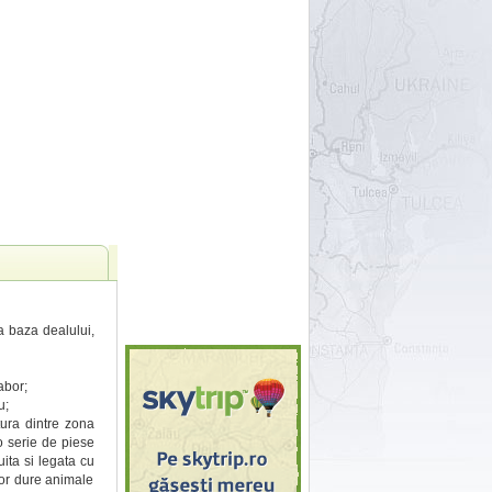
la baza dealului,
abor;
u;
ura dintre zona
o serie de piese
uita si legata cu
ilor dure animale