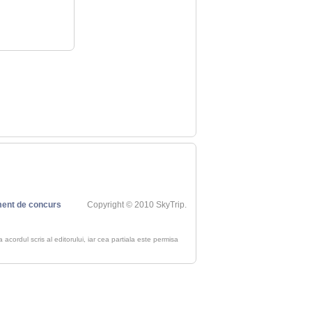
ent de concurs
Copyright © 2010 SkyTrip.
ra acordul scris al editorului, iar cea partiala este permisa