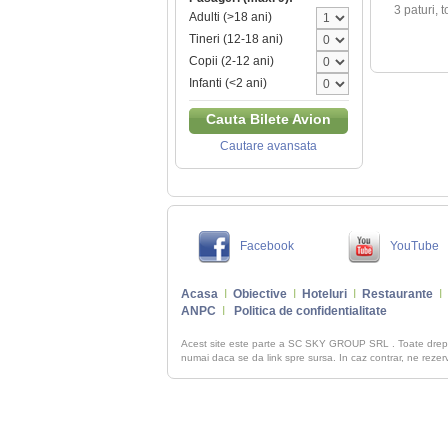
3 paturi, t
Adulti (>18 ani)
Tineri (12-18 ani)
Copii (2-12 ani)
Infanti (<2 ani)
Cauta Bilete Avion
Cautare avansata
Facebook
YouTube
Acasa
I
Obiective
I
Hoteluri
I
Restaurante
I
ANPC
I
Politica de confidentialitate
Acest site este parte a SC SKY GROUP SRL . Toate dre
numai daca se da link spre sursa. In caz contrar, ne rezerva