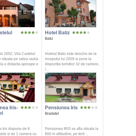
stelul
Hotel Batiz
Batiz
in 2002, Vila Castelul
Hotelul Batiz este deschis de la
 situata pe valea raului
inceputul lui 2009 si pune la
la o distanta aproape e
dispozitia turistilor 32 de camere,
i ...
ea Iris-
Pensiunea Iris
el
Bradatel
 Iris dispune de 8
Pensiunea IRIS se afla situata la
ble si de 1 camera cu
800 m altitudine, pe terit ...