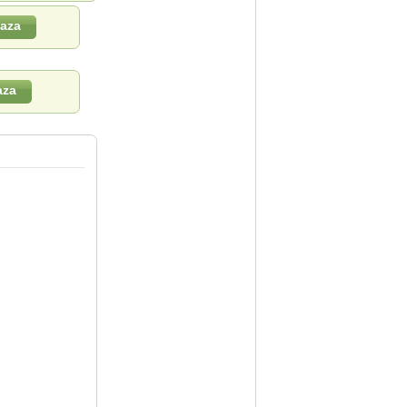
eaza
aza