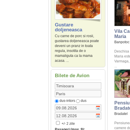
Gustare
doljeneasca
Vila Ca
Maria
Cu carne de porc si rosii,
gustarea doljeneasca poate
Banpotoc
deveni un pranz in toata
regula, insotita de o
Deschisa 
mamaliguta ca la mama
Maria este
acasa. ...
Varmaga, 
...
Bilete de Avion
dus-intors
dus
Pensiun
Bradat
Bradatel
Pensiunea
+/- 2 zile
camere du
Pasageri (max. 9):