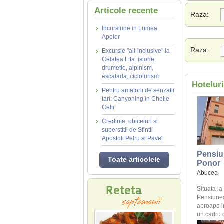
Articole recente
Raza:
Incursiune in Lumea
Apelor
Raza:
Excursie "all-inclusive" la
Cetatea Lita: istorie,
drumetie, alpinism,
escalada, cicloturism
Hotelur
Pentru amatorii de senzatii
tari: Canyoning in Cheile
Cetii
Credinte, obiceiuri si
superstitii de Sfintii
Apostoli Petru si Pavel
Pensiu
Toate articolele
Ponor
Abucea
Situata l
Pensiunea
aproape in 
un cadru 