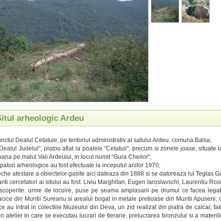
Situl arheologic Ardeu
unctul Dealul Cetatuie, pe teritoriul administrativ al satului Ardeu, comuna Balsa;
Dealul Judelui", platou aflat la poalele "Cetatuii", precum si zonele joase, situate 
pana pe malul Vaii Ardeului, in locul numit "Gura Cheilor";
paturi arheologice au fost efectuate la inceputul anilor 1970;
che atestare a obiectelor gasite aici dateaza din 1888 si se datoreaza lui Teglas G
anti cercetatori ai sitului au fost: Liviu Marghitan, Eugen Iaroslavschi, Laurentiu Ros
escoperite: urme de locuire, puse pe seama amplasarii pe drumul ce facea legat
dacice din Muntii Sureanu si arealul bogat in metale pretioase din Muntii Apuseni, 
e au intrat in colectiile Muzeului din Deva, un zid realizat din piatra de calcar, fat
un atelier in care se executau lucrari de fierarie, prelucrarea bronzului si a materi