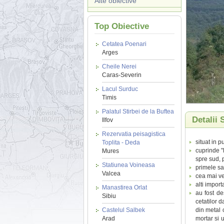
Alte obiective
Top Obiective
Cetatea Poenari
Arges
Cheile Nerei
Caras-Severin
Lacul Surduc
Timis
Palatul Stirbei de la Buftea
Detalii 
Ilfov
Rezervatia peisagistica
situat in p
Toplita - Deda
cuprinde "
Mures
spre sud, 
Statiunea Voineasa
primele sa
Valcea
cea mai ve
alti import
Manastirea Orlat
au fost d
Sibiu
cetatilor 
Castelul Salbek
din metal c
Arad
mortar si 