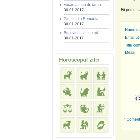
Vacanta mea de iarna
Fii primul 
30-01-2017
Partiile din Romania
30-01-2017
Nume util
Bucovina, colt de rai
Email uti
30-01-2017
Titlu com
Mesaj:
Horoscopul zilei
* Comenta