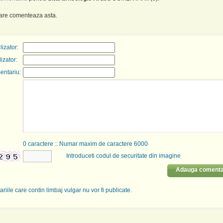
care comenteaza asta.
izator:
lizator:
entariu:
0
caractere :: Numar maxim de caractere 6000
Introduceti codul de securitate din imagine
Adauga comenta
riile care contin limbaj vulgar nu vor fi publicate.