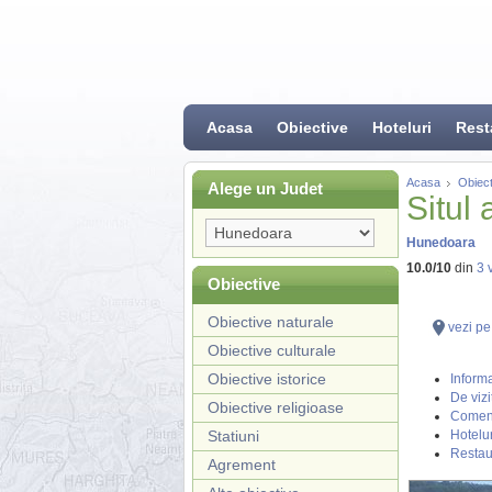
Acasa
Obiective
Hoteluri
Rest
Acasa
Obiect
Alege un Judet
Situl
Hunedoara
10.0
/
10
din
3
v
Obiective
Obiective naturale
vezi pe
Obiective culturale
Obiective istorice
Informa
De vizi
Obiective religioase
Coment
Statiuni
Hotelur
Restau
Agrement