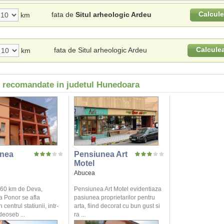
Calcul
fata de
Situl arheologic Ardeu
km
Calcule
fata de Situl arheologic Ardeu
km
i recomandate in judetul Hunedoara
nea
Pensiunea Art
Motel
Abucea
a 60 km de Deva,
Pensiunea Art Motel evidentiaza
 Ponor se afla
pasiunea proprietarilor pentru
centrul statiunii, intr-
arta, fiind decorat cu bun gust si
deoseb ...
ra ...