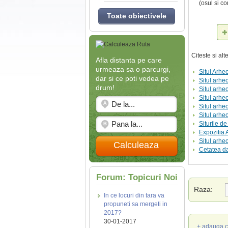
(osul si co
Toate obiectivele
Citeste si al
Afla distanta pe care
urmeaza sa o parcurgi,
Situl Arhe
dar si ce poti vedea pe
Situl arhe
drum!
Situl arhe
Situl arhe
Situl arhe
Situl arhe
Siturile d
Expozitia 
Situl arhe
Calculeaza
Cetatea da
Forum: Topicuri Noi
Raza:
In ce locuri din tara va
propuneti sa mergeti in
2017?
30-01-2017
+ adauga c