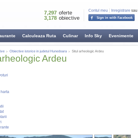
Contul meu
Inregistrare
sau
7,297
oferte
3,178
obiective
aurante
Calculeaza Ruta
Culinar
Info Sky
Evenimente
ive
Obiective istorice in judetul Hunedoara
Situl arheologic Ardeu
 arheologic Ardeu
oturi
 harta
tii
tat
arii
i
rante