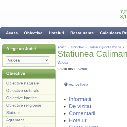
7,
3,
Acasa
Obiective
Hoteluri
Restaurante
Calculeaza R
Acasa
Obiective
Statiuni in judetul Valcea
S
Alege un Judet
Statiunea Caliman
Valcea
5.5
/
10
din
15
voturi
Obiective
Obiective naturale
vezi pe harta
Obiective culturale
Obiective istorice
Informatii
Obiective religioase
De vizitat
Statiuni
Comentarii
Hoteluri
Agrement