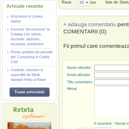
Raza:
fata de
Stati
km
Articole recente
Incursiune in Lumea
Apelor
+ adauga comentariu
pent
Excursie "all-inclusive" la
COMENTARII (0):
Cetatea Lita: istorie,
drumetie, alpinism,
escalada, cicloturism
Fii primul care comenteaza
Pentru amatorii de senzatii
tari: Canyoning in Cheile
Cetii
Nume utilizator:
Credinte, obiceiuri si
superstitii de Sfintii
Email utilizator:
Apostoli Petru si Pavel
Titlu comentariu:
Mesaj:
Toate articolele
0
caractere :: Numar 