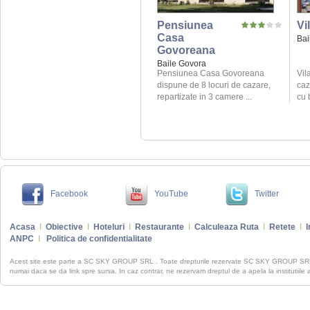
Pensiunea
Vi
Casa
Bai
Govoreana
Baile Govora
Pensiunea Casa Govoreana
Vil
dispune de 8 locuri de cazare,
caz
repartizate in 3 camere ...
cu 
Facebook
YouTube
Twitter
Acasa
I
Obiective
I
Hoteluri
I
Restaurante
I
Calculeaza Ruta
I
Retete
I
I
ANPC
I
Politica de confidentialitate
Acest site este parte a SC SKY GROUP SRL . Toate drepturile rezervate SC SKY GROUP S
numai daca se da link spre sursa. In caz contrar, ne rezervam dreptul de a apela la institutiile 