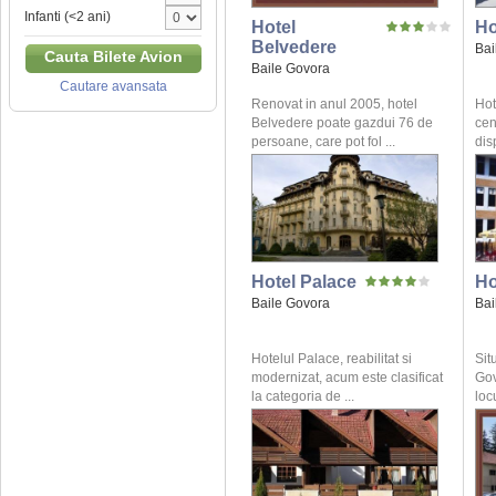
Infanti (<2 ani)
Hotel
Ho
Belvedere
Bai
Cauta Bilete Avion
Baile Govora
Cautare avansata
Renovat in anul 2005, hotel
Hot
Belvedere poate gazdui 76 de
cen
persoane, care pot fol ...
dis
Hotel Palace
Ho
Baile Govora
Bai
Hotelul Palace, reabilitat si
Sit
modernizat, acum este clasificat
Gov
la categoria de ...
locu