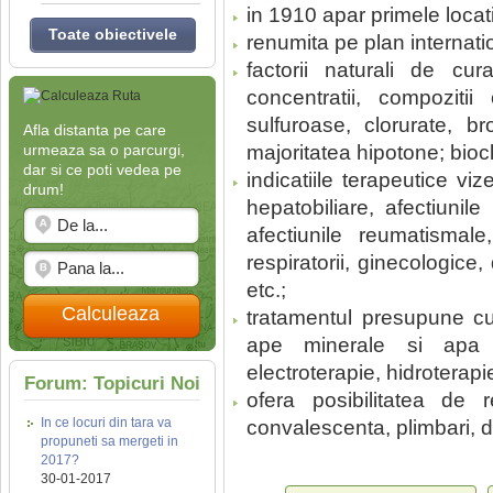
in 1910 apar primele locat
Toate obiectivele
renumita pe plan internati
factorii naturali de c
concentratii, compoziti
sulfuroase, clorurate, b
Afla distanta pe care
urmeaza sa o parcurgi,
majoritatea hipotone; biocl
dar si ce poti vedea pe
indicatiile terapeutice viz
drum!
hepatobiliare, afectiunile
afectiunile reumatismale,
respiratorii, ginecologice
etc.;
Calculeaza
tratamentul presupune cu
ape minerale si apa te
electroterapie, hidroterap
Forum: Topicuri Noi
ofera posibilitatea de 
In ce locuri din tara va
convalescenta, plimbari, d
propuneti sa mergeti in
2017?
30-01-2017