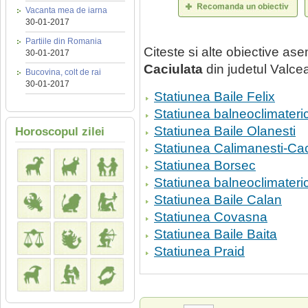
Vacanta mea de iarna
30-01-2017
Partiile din Romania
Citeste si alte obiective a
30-01-2017
Caciulata
din judetul Valce
Bucovina, colt de rai
30-01-2017
Statiunea Baile Felix
Statiunea balneoclimateri
Statiunea Baile Olanesti
Horoscopul zilei
Statiunea Calimanesti-Cac
Statiunea Borsec
Statiunea balneoclimater
Statiunea Baile Calan
Statiunea Covasna
Statiunea Baile Baita
Statiunea Praid