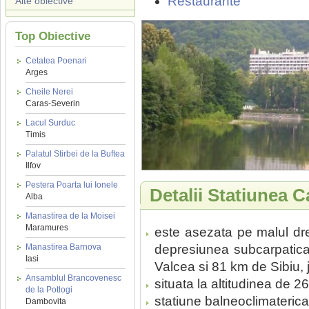
Restaurante
Alte obiective
Top Obiective
Cetatea Poenari
Arges
Cheile Nerei
Caras-Severin
Lacul Surduc
Timis
Palatul Stirbei de la Buftea
Ilfov
Pestera Poarta lui Ionele
Detalii Statiunea C
Alba
Manastirea de la Moisei
Maramures
este asezata pe malul drep
Manastirea Barnova
depresiunea subcarpatica
Iasi
Valcea si 81 km de Sibiu, 
Ansamblul Brancovenesc
situata la altitudinea de 
de la Potlogi
statiune balneoclimateric
Dambovita