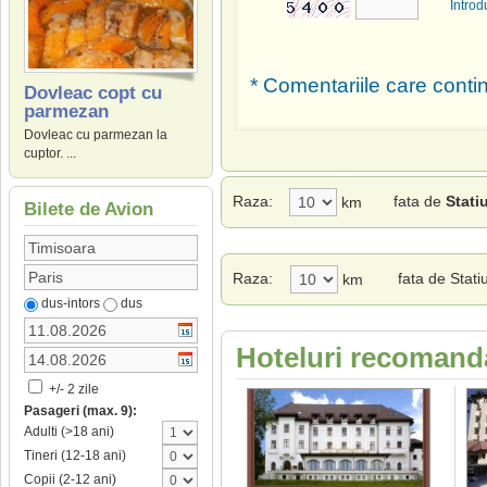
Introd
* Comentariile care contin
Dovleac copt cu
parmezan
Dovleac cu parmezan la
cuptor. ...
Raza:
fata de
Stati
km
Bilete de Avion
Raza:
fata de Stat
km
dus-intors
dus
Hoteluri recomanda
+/- 2 zile
Pasageri (max. 9):
Adulti (>18 ani)
Tineri (12-18 ani)
Copii (2-12 ani)