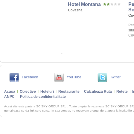
Hotel Montana
Pe
Sc
Covasna
Co
Pen
sit
Cov
Facebook
YouTube
Twitter
Acasa
I
Obiective
I
Hoteluri
I
Restaurante
I
Calculeaza Ruta
I
Retete
I
I
ANPC
I
Politica de confidentialitate
Acest site este parte a SC SKY GROUP SRL . Toate drepturile rezervate SC SKY GROUP S
numai daca se da link spre sursa. In caz contrar, ne rezervam dreptul de a apela la institutiile 