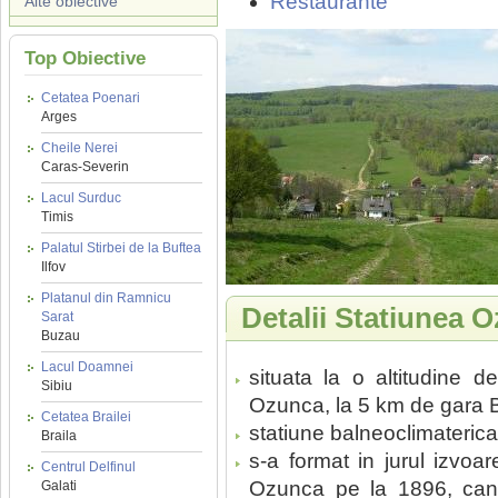
Restaurante
Alte obiective
Top Obiective
Cetatea Poenari
Arges
Cheile Nerei
Caras-Severin
Lacul Surduc
Timis
Palatul Stirbei de la Buftea
Ilfov
Platanul din Ramnicu
Detalii Statiunea 
Sarat
Buzau
Lacul Doamnei
situata la o altitudine
Sibiu
Ozunca, la 5 km de gara 
Cetatea Brailei
statiune balneoclimaterica 
Braila
s-a format in jurul izvoa
Centrul Delfinul
Ozunca pe la 1896, cand
Galati