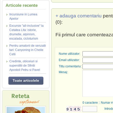
Articole recente
Incursiune in Lumea
+ adauga comentariu
pent
Apelor
(0):
Excursie "all-inclusive" la
Cetatea Lita: istorie,
Fii primul care comenteaza
drumetie, alpinism,
escalada, cicloturism
Pentru amatorii de senzatii
tari: Canyoning in Cheile
Nume utilizator:
Cetii
Email utilizator:
Credinte, obiceiuri si
superstitii de Sfintii
Titlu comentariu:
Apostoli Petru si Pavel
Mesaj:
Toate articolele
0
caractere :: Numar 
Introd