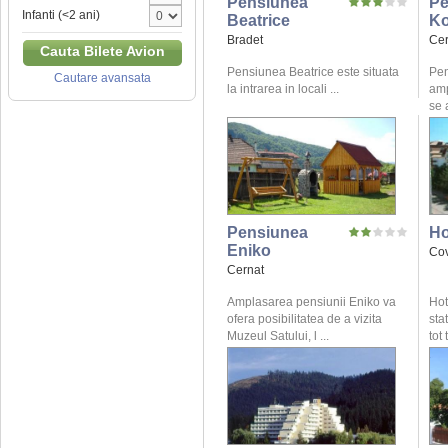
Pensiunea
Pe
Infanti (<2 ani)
Beatrice
K
Bradet
Cer
Cauta Bilete Avion
Pensiunea Beatrice este situata
Pen
Cautare avansata
la intrarea in locali ...
amp
se 
Pensiunea
Ho
Eniko
Co
Cernat
Amplasarea pensiunii Eniko va
Hot
ofera posibilitatea de a vizita
sta
Muzeul Satului, l ...
tot 