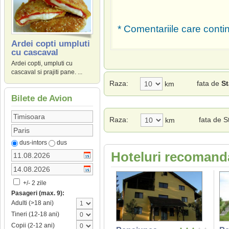
* Comentariile care contin
Ardei copti umpluti
cu cascaval
Ardei copti, umpluti cu
cascaval si prajiti pane. ...
Raza:
fata de
St
km
Bilete de Avion
Raza:
fata de 
km
dus-intors
dus
Hoteluri recomand
+/- 2 zile
Pasageri (max. 9):
Adulti (>18 ani)
Tineri (12-18 ani)
Copii (2-12 ani)