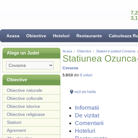
7,
3,
Acasa
Obiective
Hoteluri
Restaurante
Calculeaza R
Acasa
Obiective
Statiuni in judetul Covasna
Alege un Judet
Statiunea Ozunca
Covasna
5.9
/
10
din
8
voturi
Obiective
Obiective naturale
vezi pe harta
Obiective culturale
Obiective istorice
Informatii
Obiective religioase
De vizitat
Statiuni
Comentarii
Hoteluri
Agrement