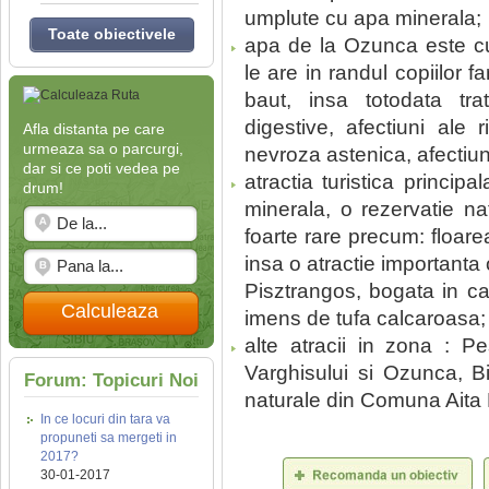
umplute cu apa minerala;
Toate obiectivele
apa de la Ozunca este cu
le are in randul copiilor 
baut, insa totodata trat
digestive, afectiuni ale ri
Afla distanta pe care
urmeaza sa o parcurgi,
nevroza astenica, afectiun
dar si ce poti vedea pe
atractia turistica principa
drum!
minerala, o rezervatie nat
foarte rare precum: floar
insa o atractie importanta 
Pisztrangos, bogata in ca
Calculeaza
imens de tufa calcaroasa;
alte atracii in zona : P
Varghisului si Ozunca, Bib
Forum: Topicuri Noi
naturale din Comuna Aita
In ce locuri din tara va
propuneti sa mergeti in
2017?
30-01-2017