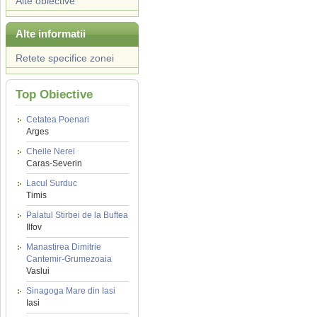
Alte obiective
Alte informatii
Retete specifice zonei
Top Obiective
Cetatea Poenari
Arges
Cheile Nerei
Caras-Severin
Lacul Surduc
Timis
Palatul Stirbei de la Buftea
Ilfov
Manastirea Dimitrie
Cantemir-Grumezoaia
Vaslui
Sinagoga Mare din Iasi
Iasi