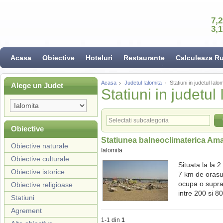
7,
3,
Acasa
Obiective
Hoteluri
Restaurante
Calculeaza R
Acasa
Judetul Ialomita
Statiuni in judetul Ialo
Alege un Judet
Statiuni in judetul
Obiective
Statiunea balneoclimaterica Am
Obiective naturale
Ialomita
Obiective culturale
Situata la la 
Obiective istorice
7 km de orasul
ocupa o supra
Obiective religioase
intre 200 si 80
Statiuni
Agrement
1-1 din
1