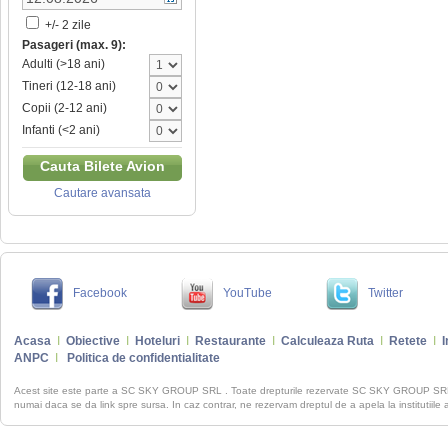
+/- 2 zile
Pasageri (max. 9):
Adulti (>18 ani)
Tineri (12-18 ani)
Copii (2-12 ani)
Infanti (<2 ani)
Cauta Bilete Avion
Cautare avansata
Facebook
YouTube
Twitter
Acasa
I
Obiective
I
Hoteluri
I
Restaurante
I
Calculeaza Ruta
I
Retete
I
I
ANPC
I
Politica de confidentialitate
Acest site este parte a SC SKY GROUP SRL . Toate drepturile rezervate SC SKY GROUP S
numai daca se da link spre sursa. In caz contrar, ne rezervam dreptul de a apela la institutiile 