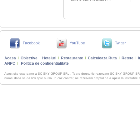
Facebook
YouTube
Twitter
Acasa
I
Obiective
I
Hoteluri
I
Restaurante
I
Calculeaza Ruta
I
Retete
I
I
ANPC
I
Politica de confidentialitate
Acest site este parte a SC SKY GROUP SRL . Toate drepturile rezervate SC SKY GROUP S
numai daca se da link spre sursa. In caz contrar, ne rezervam dreptul de a apela la institutiile 