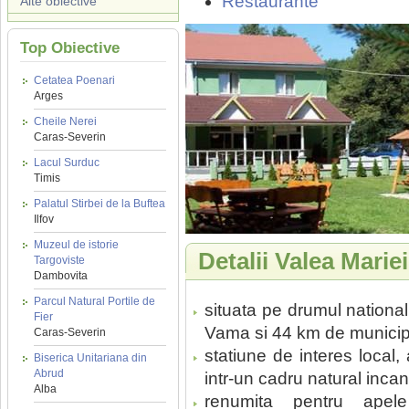
Restaurante
Alte obiective
Top Obiective
Cetatea Poenari
Arges
Cheile Nerei
Caras-Severin
Lacul Surduc
Timis
Palatul Stirbei de la Buftea
Ilfov
Muzeul de istorie
Detalii Valea Mariei
Targoviste
Dambovita
Parcul Natural Portile de
situata pe drumul nationa
Fier
Vama si 44 km de municip
Caras-Severin
statiune de interes local,
Biserica Unitariana din
Abrud
intr-un cadru natural incan
Alba
renumita pentru apele