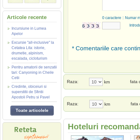
Articole recente
0
caractere :: Numar 
Introd
Incursiune in Lumea
Apelor
Excursie "all-inclusive" la
* Comentariile care contin
Cetatea Lita: istorie,
drumetie, alpinism,
escalada, cicloturism
Pentru amatorii de senzatii
tari: Canyoning in Cheile
Cetii
Raza:
fata
km
Credinte, obiceiuri si
superstitii de Sfintii
Apostoli Petru si Pavel
Raza:
fata
km
Toate articolele
Hoteluri recomanda