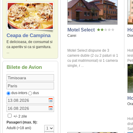
Motel Select
Ho
Ceapa de Campina
Carei
Dor
E delicioasa, de consumat si
ca aperitiv si ca si garnitura.
Motel Select dispune de 3
Hot
...
camere duble (2 cu 2 paturi si 1
ies
cu pat matrimonial) si 1 camera
Pet
single, r ...
Bilete de Avion
dus-intors
dus
Ho
Or
+/- 2 zile
Hot
Pasageri (max. 9):
dis
Adulti (>18 ani)
Sat