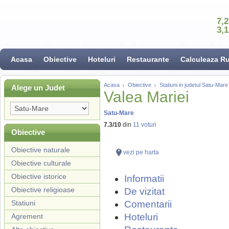
7,
3,
Acasa
Obiective
Hoteluri
Restaurante
Calculeaza R
Acasa
Obiective
Statiuni in judetul Satu-Mare
Alege un Judet
Valea Mariei
Satu-Mare
7.3
/
10
din
11
voturi
Obiective
Obiective naturale
vezi pe harta
Obiective culturale
Obiective istorice
Informatii
Obiective religioase
De vizitat
Statiuni
Comentarii
Hoteluri
Agrement