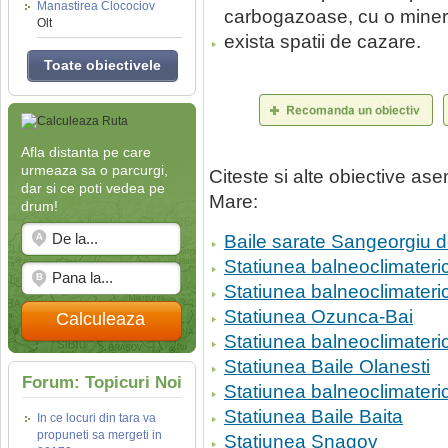
Manastirea Clocociov
carbogazoase, cu o miner
Olt
exista spatii de cazare.
Toate obiectivele
Afla distanta pe care
urmeaza sa o parcurgi,
Citeste si alte obiective a
dar si ce poti vedea pe
Mare:
drum!
Baile sarate Sangeorgiu 
Statiunea balneoclimateri
Statiunea balneoclimater
Statiunea Ozunca-Bai
Calculeaza
Statiunea balneoclimateri
Statiunea Baile Olanesti
Forum: Topicuri Noi
Statiunea balneoclimateri
Statiunea Baile Baita
In ce locuri din tara va
propuneti sa mergeti in
Statiunea Snagov