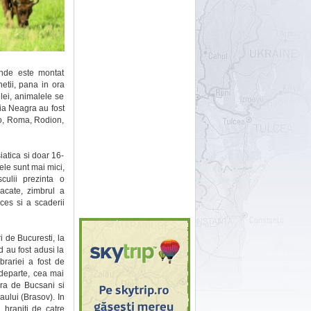
unde este montat
etii, pana in ora
lei, animalele se
ria Neagra au fost
oco, Roma, Rodion,
iatica si doar 16-
le sunt mai mici,
culii prezinta o
pacate, zimbrul a
xces si a scaderii
i de Bucuresti, la
d au fost adusi la
rariei a fost de
e departe, cea mai
ara de Bucsani si
ului (Brasov). In
 hraniti de catre