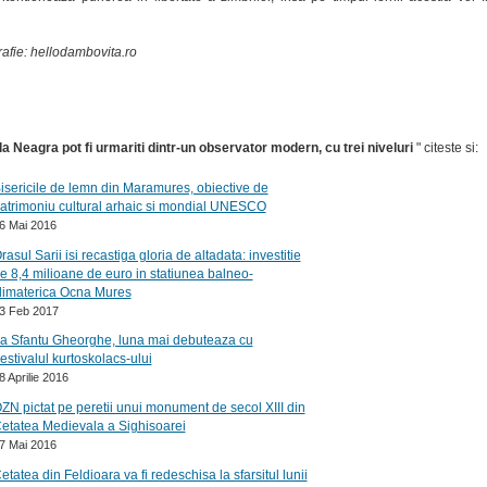
rafie: hellodambovita.ro
la Neagra pot fi urmariti dintr-un observator modern, cu trei niveluri
" citeste si:
isericile de lemn din Maramures, obiective de
atrimoniu cultural arhaic si mondial UNESCO
6 Mai 2016
rasul Sarii isi recastiga gloria de altadata: investitie
e 8,4 milioane de euro in statiunea balneo-
limaterica Ocna Mures
3 Feb 2017
a Sfantu Gheorghe, luna mai debuteaza cu
estivalul kurtoskolacs-ului
8 Aprilie 2016
ZN pictat pe peretii unui monument de secol XIII din
etatea Medievala a Sighisoarei
7 Mai 2016
etatea din Feldioara va fi redeschisa la sfarsitul lunii