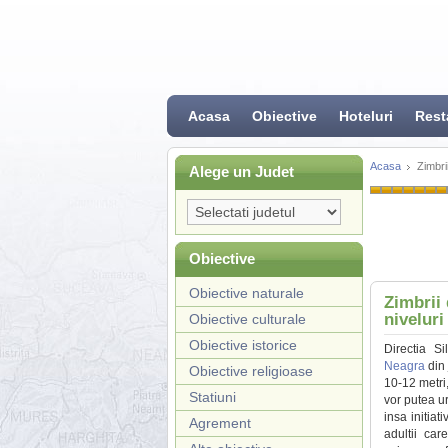
Acasa
Obiective
Hoteluri
Rest
Acasa
Zimbri
Alege un Judet
Obiective
Obiective naturale
Zimbrii 
niveluri
Obiective culturale
Obiective istorice
Directia S
Neagra
din 
Obiective religioase
10-12 metri,
Statiuni
vor putea ur
insa initiat
Agrement
adultii car