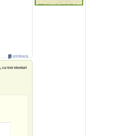
printeaza
 cu trei niveluri