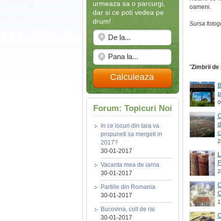
urmeaza sa o parcurgi,
oameni.
dar si ce poti vedea pe
drum!
Sursa fotog
"
Zimbrii de 
Calculeaza
B
p
0
Forum: Topicuri Noi
O
d
In ce locuri din tara va
c
propuneti sa mergeti in
2
2017?
30-01-2017
L
F
Vacanta mea de iarna
2
30-01-2017
O
Partiile din Romania
C
30-01-2017
1
Bucovina, colt de rai
C
30-01-2017