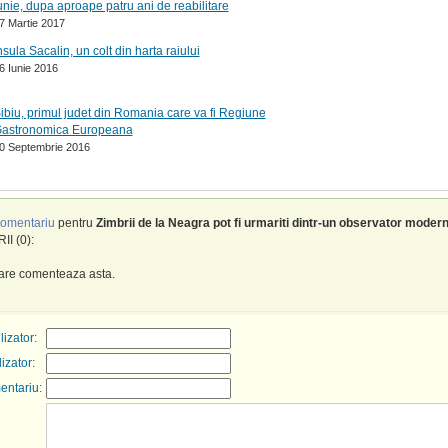
unie, dupa aproape patru ani de reabilitare
7 Martie 2017
nsula Sacalin, un colt din harta raiului
6 Iunie 2016
ibiu, primul judet din Romania care va fi Regiune
astronomica Europeana
0 Septembrie 2016
omentariu
pentru
Zimbrii de la Neagra pot fi urmariti dintr-un observator modern,
I (0):
care comenteaza asta.
izator:
lizator:
entariu: