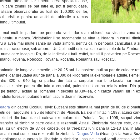
icienta protectie, iar uneori, desi spectaculoase,
n care zimbrii se bat intre ei, pot fi periculoase.
ealizarii observatorului au fost de 150.000 de lei,
sul turistilor pentru un astfel de obiectiv a ramas
 lungul timpului.
au mai mult in padure pe perioada verii, dar s-au obisnuit sa vina in zona 
l pentru a manca. Vizitatorilor li se recomanda sa vina la Neagra in cursul dimin
ru a avea mai multe sanse sa vada zimbrii, pentru ca in perioada caniculara a zi
one mai racoroase, sub arboret. Un fapt inedit este ca toate animalele de la Zimbra
nume care incep cu Ro, de la indicativul tarii. Astfel, turistii ii pot vedea pe Roc
mario, Rovena, Robocop, Rovana, Rocarita, Romanita sau Roscatu.
 animale de longevitate medie, de 20-25 ani. La nastere, puii au par de culoare ros
rame, dar greutatea ajunge pana la 800 de kilograme la exemplarele adulte. Femele
intre 320 si 640 kg si partea din fata a corpului mai bine-facuta, iar mas
onalitate intre partea din fata a corpului, puternica si crupa relativ mica. Din 
 pe teritoriul actual al Romaniei in secolul al XIX-lea, din cauza vanarii lui in e
ondului forestier, putand fi intanit acum doar in rezervatii.
Neagra
din cadrul Ocolului silvic Bucsani este situata la mai putin de 80 de kilometr
tri de Targoviste si 35 de kilometri de Ploiesti. Ea s-a infiintat in 1983, atunci can
 zimbri din tara, dar si cateva exemplare din Polonia. Dupa 1995, scopul zimb
 transfer al zimbrilor catre celelalte rezervatii. Astazi, Zimbraria Neagra este, d
ra, cu un efectiv de 37 de capete, de la trei-patru luni pana la 12-13 ani. In af
omania mai sunt doua rezervatii de zimbri: la
Dragos Voda
(Neamt) si la Vama Buza
tentioneaza punerea in libertate a zimbrilor, insa pe timpul iernii acestia vor fi