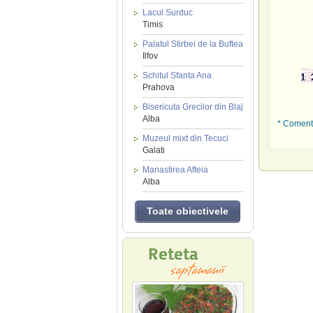
Lacul Surduc
Timis
Palatul Stirbei de la Buftea
Ilfov
Schitul Sfanta Ana
Prahova
Bisericuta Grecilor din Blaj
Alba
* Comenta
Muzeul mixt din Tecuci
Galati
Manastirea Afteia
Alba
Toate obiectivele