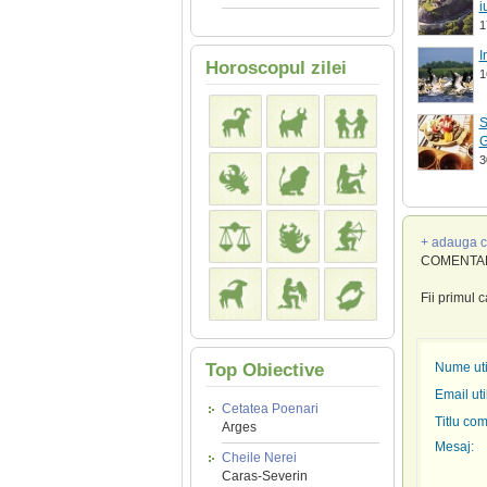
i
1
I
Horoscopul zilei
1
S
G
3
+ adauga c
COMENTARI
Fii primul 
Top Obiective
Nume util
Email uti
Cetatea Poenari
Titlu com
Arges
Mesaj:
Cheile Nerei
Caras-Severin