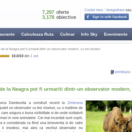
Contul meu
Inregistrare
sau
7,297
oferte
3,178
obiective
aurante
Calculeaza Ruta
Culinar
Info Sky
Evenimente
i de la Neagra pot fi urmariti dintr-un observator modern, cu trei niveluri
10.0
/
10
din
1
vot
printeaza
de la Neagra pot fi urmariti dintr-un observator modern, 
ilvica Dambovita a construit recent la
Zimbraria
judet un observator cu trei niveluri, cu o inaltime de
 care asigura o buna vizibilitate si de unde vizitatorii
mari in voie animalele. Cei mai incantati sunt copiii,
iva e considerata ca fiind una binevenita si de catre
e ii insotesc, mai ales ca vechiul observator nu