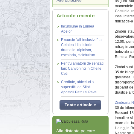
Alte obiective
asigura suf
momentele i
Costurile r
Articole recente
insa intere
ridicat de-a
Incursiune in Lumea
Apelor
Zimbrii st
observatoru
Excursie "all-inclusive" la
12.00, pent
Cetatea Lita: istorie,
retrag in z
drumetie, alpinism,
botezate cu 
escalada, cicloturism
Romica, Ro
Pentru amatorii de senzatii
Zimbri sunt
tari: Canyoning in Cheile
35 de kilog
Cetii
greutatea 
Credinte, obiceiuri si
disproporti
superstitii de Sfintii
disparut de
Apostoli Petru si Pavel
drastice a f
Zimbraria 
Toate articolele
30 de kilome
Bucsani 18
inmultire si
mare din ta
Hateg, in R
Afla distanta pe care
Neamt se in