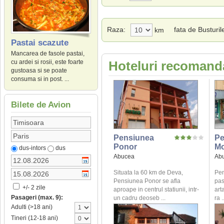
Raza:
fata de Busturil
km
Pastai scazute
Mancarea de fasole pastai,
cu ardei si rosii, este foarte
Hoteluri recomand
gustoasa si se poate
consuma si in post. ...
Bilete de Avion
Pensiunea
Pe
Ponor
Mo
dus-intors
dus
Abucea
Ab
Situata la 60 km de Deva,
Pen
Pensiunea Ponor se afla
pas
+/- 2 zile
aproape in centrul statiunii, intr-
art
Pasageri (max. 9):
un cadru deoseb ...
ra .
Adulti (>18 ani)
Tineri (12-18 ani)