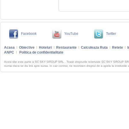
Facebook
YouTube
Twitter
Acasa
I
Obiective
I
Hoteluri
I
Restaurante
I
Calculeaza Ruta
I
Retete
I
I
ANPC
I
Politica de confidentialitate
Acest site este parte a SC SKY GROUP SRL . Toate drepturile rezervate SC SKY GROUP S
numai daca se da link spre sursa. In caz contrar, ne rezervam dreptul de a apela la institutiile 