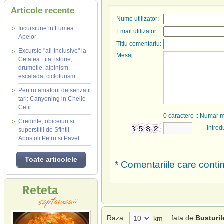
Articole recente
Nume utilizator:
Incursiune in Lumea
Email utilizator:
Apelor
Titlu comentariu:
Excursie "all-inclusive" la
Mesaj:
Cetatea Lita: istorie,
drumetie, alpinism,
escalada, cicloturism
Pentru amatorii de senzatii
tari: Canyoning in Cheile
Cetii
0
caractere :: Numar 
Credinte, obiceiuri si
Introd
superstitii de Sfintii
Apostoli Petru si Pavel
Toate articolele
* Comentariile care contin
Raza:
fata de
Busturil
km