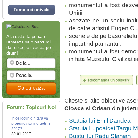
monumentul a fost dezvel
Toate obiectivele
Unirii;
asezate pe un soclu inalt,
de catre artistul Eugen Ci
scenele de pe basoreliefuri 
Afla distanta pe care
urmeaza sa o parcurgi,
impartind pamantul;
dar si ce poti vedea pe
monumentul a fost demonta
drum!
in fata Muzeului Civilizati
Calculeaza
Citeste si alte obiective a
Forum: Topicuri Noi
Closca si Crisan
din judet
In ce locuri din tara va
Statuia lui Emil Dandea
propuneti sa mergeti in
Statuia Lupoaicei Targu 
2017?
30-01-2017
Bustul lui Radu Stanian