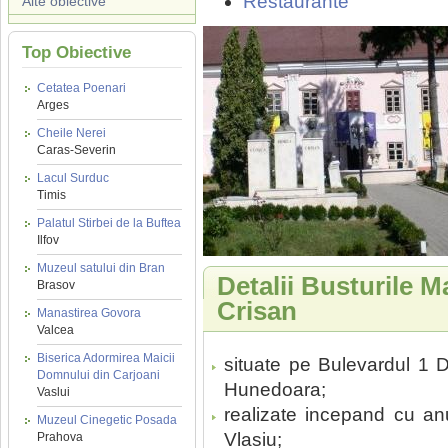
Restaurante
Alte obiective
Top Obiective
Cetatea Poenari
Arges
Cheile Nerei
Caras-Severin
Lacul Surduc
Timis
Palatul Stirbei de la Buftea
Ilfov
Muzeul satului din Bran
Detalii Busturile M
Brasov
Crisan
Manastirea Govora
Valcea
Biserica Adormirea Maicii
situate pe Bulevardul 1 D
Domnului din Carjoani
Hunedoara;
Vaslui
realizate incepand cu anu
Muzeul Cinegetic Posada
Vlasiu;
Prahova