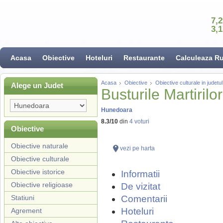
7,
3,
Acasa
Obiective
Hoteluri
Restaurante
Calculeaza R
Acasa
Obiective
Obiective culturale in judet
Alege un Judet
Busturile Martiril
Hunedoara
8.3
/
10
din
4
voturi
Obiective
Obiective naturale
vezi pe harta
Obiective culturale
Obiective istorice
Informatii
Obiective religioase
De vizitat
Statiuni
Comentarii
Hoteluri
Agrement