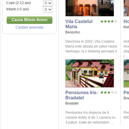
Copii (2-12 ani)
Infanti (<2 ani)
Cauta Bilete Avion
Vila Castelul
Ho
Maria
Bat
Cautare avansata
Banpotoc
Deschisa in 2002, Vila Castelul
Hot
Maria este situata pe valea raului
inc
Varmaga, la o distanta aproape e
dis
...
i ...
Pensiunea Iris-
Pe
Bradatel
Bra
Bradatel
Pensiunea Iris dispune de 8
Pen
camere duble si de 1 camera cu
800 
3 paturi, toate de nefumatori. ...