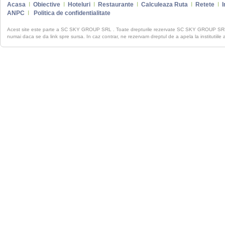
Acasa
I
Obiective
I
Hoteluri
I
Restaurante
I
Calculeaza Ruta
I
Retete
I
I
ANPC
I
Politica de confidentialitate
Acest site este parte a SC SKY GROUP SRL . Toate drepturile rezervate SC SKY GROUP S
numai daca se da link spre sursa. In caz contrar, ne rezervam dreptul de a apela la institutiile 