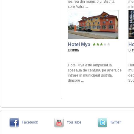
iesirea din municipiul Bistrita
mun
spre Vatra ...
min
Hotel Mya
Ho
Bistrita
Bist
Hotel Mya este amplasat la
Hot
soseaua de centura, pe artera de
mun
intrare in municipiul Bistrita,
dep
dinspre ...
356
Facebook
YouTube
Twitter