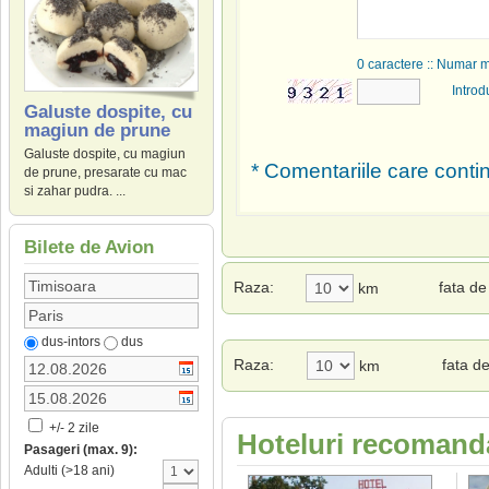
0
caractere :: Numar 
Introd
Galuste dospite, cu
magiun de prune
Galuste dospite, cu magiun
* Comentariile care contin
de prune, presarate cu mac
si zahar pudra. ...
Bilete de Avion
Raza:
fata d
km
dus-intors
dus
Raza:
fata d
km
+/- 2 zile
Hoteluri recomanda
Pasageri (max. 9):
Adulti (>18 ani)