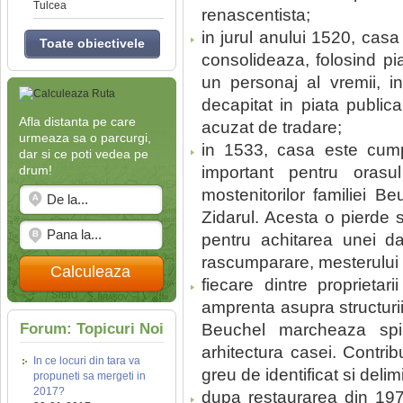
Tulcea
renascentista;
in jurul anului 1520, cas
Toate obiectivele
consolideaza, folosind pi
un personaj al vremii, in
decapitat in piata public
Afla distanta pe care
acuzat de tradare;
urmeaza sa o parcurgi,
in 1533, casa este cump
dar si ce poti vedea pe
drum!
important pentru orasu
mostenitorilor familiei B
Zidarul. Acesta o pierde s
pentru achitarea unei da
rascumparare, mesterului
Calculeaza
fiecare dintre proprieta
amprenta asupra structurii 
Forum: Topicuri Noi
Beuchel marcheaza spiri
arhitectura casei. Contribu
In ce locuri din tara va
greu de identificat si delimi
propuneti sa mergeti in
2017?
dupa restaurarea din 19