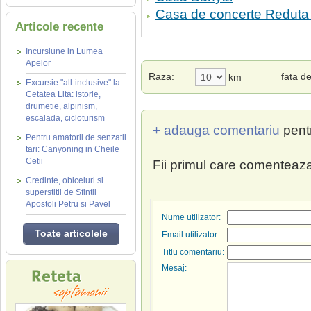
Casa de concerte Reduta
Articole recente
Incursiune in Lumea
Apelor
Raza:
fata d
km
Excursie "all-inclusive" la
Cetatea Lita: istorie,
drumetie, alpinism,
escalada, cicloturism
+ adauga comentariu
pent
Pentru amatorii de senzatii
tari: Canyoning in Cheile
Cetii
Fii primul care comenteaza
Credinte, obiceiuri si
superstitii de Sfintii
Apostoli Petru si Pavel
Nume utilizator:
Toate articolele
Email utilizator:
Titlu comentariu:
Mesaj: