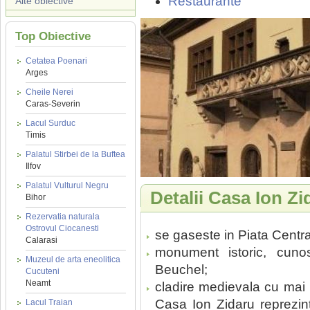
Restaurante
Alte obiective
Top Obiective
Cetatea Poenari
Arges
Cheile Nerei
Caras-Severin
Lacul Surduc
Timis
Palatul Stirbei de la Buftea
Ilfov
Palatul Vulturul Negru
Detalii Casa Ion Zi
Bihor
Rezervatia naturala
Ostrovul Ciocanesti
se gaseste in Piata Central
Calarasi
monument istoric, cun
Muzeul de arta eneolitica
Beuchel;
Cucuteni
Neamt
cladire medievala cu mai m
Casa Ion Zidaru reprezint
Lacul Traian