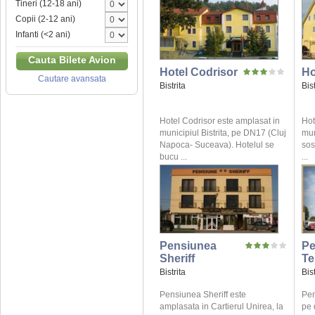
Tineri (12-18 ani)
Copii (2-12 ani)
Infanti (<2 ani)
Cauta Bilete Avion
Hotel Codrisor
Ho
Cautare avansata
Bistrita
Bist
Hotel Codrisor este amplasat in
Hot
municipiul Bistrita, pe DN17 (Cluj
mun
Napoca- Suceava). Hotelul se
sos
bucu ...
...
Pensiunea
Pe
Sheriff
Te
Bistrita
Bist
Pensiunea Sheriff este
Pen
amplasata in Cartierul Unirea, la
pe 