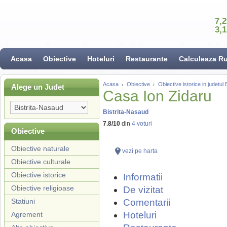
7,
3,
Acasa
Obiective
Hoteluri
Restaurante
Calculeaza R
Acasa
Obiective
Obiective istorice in judetul
Alege un Judet
Casa Ion Zidaru
Bistrita-Nasaud
7.8
/
10
din
4
voturi
Obiective
Obiective naturale
vezi pe harta
Obiective culturale
Obiective istorice
Informatii
Obiective religioase
De vizitat
Statiuni
Comentarii
Hoteluri
Agrement