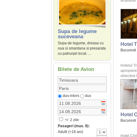
amplasat i
Supa de legume
suceveana
Supa de legume, dreasa cu
Hotel 
oua si smantana si presarata
Bucuresti
cu patrunjel tocat. ...
Hotelul Tr
Bilete de Avion
apropier
obiective t
dus-intors
dus
Hotel C
+/- 2 zile
Bucuresti
Pasageri (max. 9):
Adulti (>18 ani)
Hotel Chr