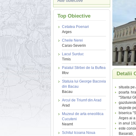
Alte obiective
Top Obiective
Cetatea Poenari
Arges
Cheile Nerei
Caras-Severin
Lacul Surduc
Timis
Palatul Stirbei de la Buftea
Ilfov
Detalii 
Statuia lui George Bacovia
din Bacau
situata pe 
Bacau
poarta hra
"Sfantul G
Arcul de Triumf din Arad
gazduieste
Arad
slujeste p
biserica "
Muzeul de arta eneolitica
Arges ai a 
Cucuteni
in anul 19
Neamt
este consi
Schitul Icoana Noua
Basarab;