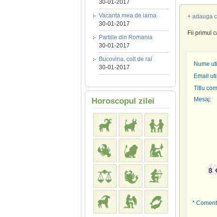
30-01-2017
Vacanta mea de iarna
+ adauga c
30-01-2017
Fii primul 
Partiile din Romania
30-01-2017
Bucovina, colt de rai
Nume util
30-01-2017
Email uti
Titlu com
Mesaj:
Horoscopul zilei
* Comenta