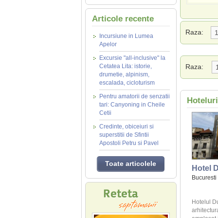
Articole recente
Raza:
Incursiune in Lumea
Apelor
Excursie "all-inclusive" la
Cetatea Lita: istorie,
Raza:
drumetie, alpinism,
escalada, cicloturism
Pentru amatorii de senzatii
Hotelur
tari: Canyoning in Cheile
Cetii
Credinte, obiceiuri si
superstitii de Sfintii
Apostoli Petru si Pavel
Toate articolele
Hotel 
Bucuresti
Hotelul Du
arhitectu