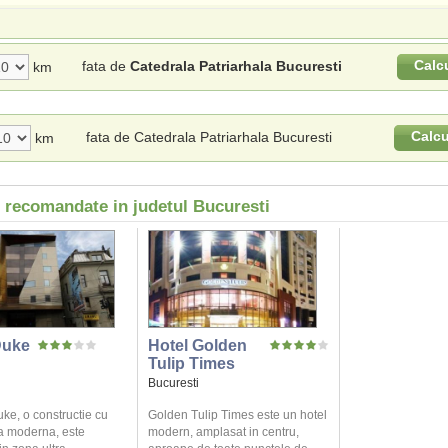
Calc
fata de
Catedrala Patriarhala Bucuresti
km
Calcu
fata de Catedrala Patriarhala Bucuresti
km
i recomandate in judetul Bucuresti
Duke
Hotel Golden
Tulip Times
Bucuresti
ke, o constructie cu
Golden Tulip Times este un hotel
ra moderna, este
modern, amplasat in centru,