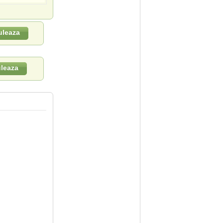
uleaza
leaza