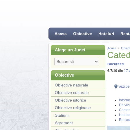
Acasa
Obiective
Hoteluri
Rest
Acasa
Obiect
Alege un Judet
Cated
Bucuresti
6.7
/
10
din
17
v
Obiective
Obiective naturale
vezi pe
Obiective culturale
Obiective istorice
Informa
De vizi
Obiective religioase
Coment
Statiuni
Hotelur
Restau
Agrement