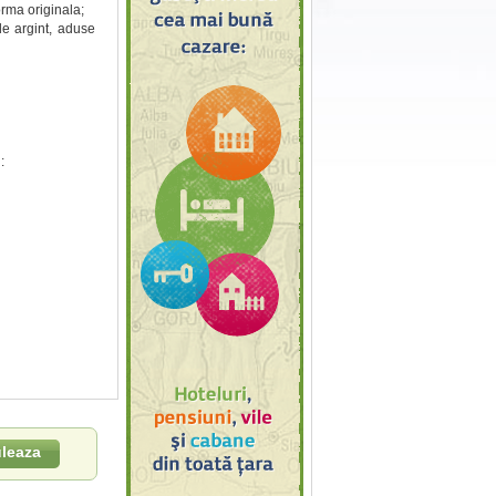
orma originala;
de argint, aduse
:
leaza