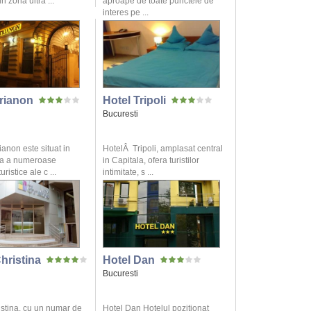
n zona ultra ...
aproape de toate punctele de
interes pe ...
Trianon
Hotel Tripoli
Bucuresti
ianon este situat in
HotelÂ Tripoli, amplasat central
ea a numeroase
in Capitala, ofera turistilor
uristice ale c ...
intimitate, s ...
hristina
Hotel Dan
Bucuresti
istina, cu un numar de
Hotel Dan Hotelul pozitionat