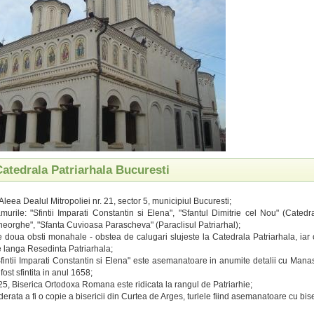
Catedrala Patriarhala Bucuresti
Aleea Dealul Mitropoliei nr. 21, sector 5, municipiul Bucuresti;
murile: "Sfintii Imparati Constantin si Elena", "Sfantul Dimitrie cel Nou" (Catedra
heorghe", "Sfanta Cuvioasa Parascheva" (Paraclisul Patriarhal);
 doua obsti monahale - obstea de calugari slujeste la Catedrala Patriarhala, iar
e langa Resedinta Patriarhala;
Sfintii Imparati Constantin si Elena" este asemanatoare in anumite detalii cu Mana
fost sfintita in anul 1658;
25, Biserica Ortodoxa Romana este ridicata la rangul de Patriarhie;
derata a fi o copie a bisericii din Curtea de Arges, turlele fiind asemanatoare cu bi