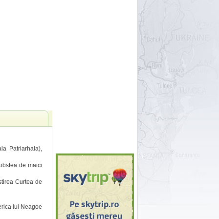
la Patriarhala),
 obstea de maici
stirea Curtea de
serica lui Neagoe