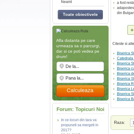
Neamt
a fost res
adapostest
din Bulgar
Toate obiectivele
Afla distanta pe care
Citeste si al
urmeaza sa o parcurgi,
dar si ce poti vedea pe
Biserica S
drum!
Catedrala
Biserica St
Biserica 
Biserica d
Biserica Sf
Biserica R
Biserica L
Calculeaza
Biserica S
Biserica Ba
Forum: Topicuri Noi
In ce locuri din tara va
Raza:
propuneti sa mergeti in
2017?