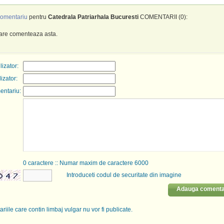
omentariu
pentru
Catedrala Patriarhala Bucuresti
COMENTARII (0):
care comenteaza asta.
izator:
lizator:
entariu:
0
caractere :: Numar maxim de caractere 6000
Introduceti codul de securitate din imagine
Adauga comenta
riile care contin limbaj vulgar nu vor fi publicate.