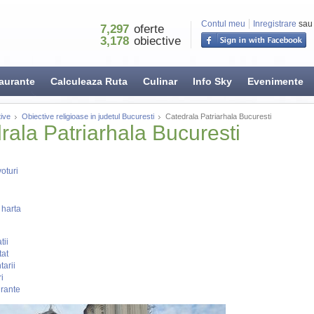
Contul meu
Inregistrare
sau
7,297
oferte
3,178
obiective
aurante
Calculeaza Ruta
Culinar
Info Sky
Evenimente
ive
Obiective religioase in judetul Bucuresti
Catedrala Patriarhala Bucuresti
rala Patriarhala Bucuresti
oturi
 harta
tii
tat
arii
i
rante