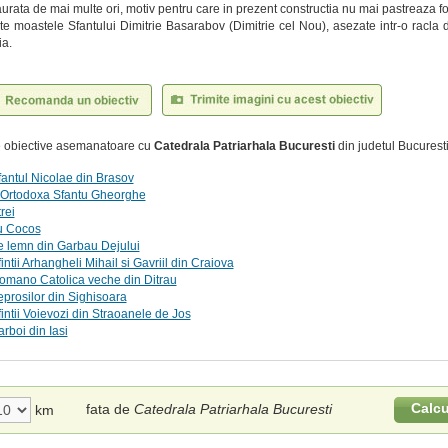
taurata de mai multe ori, motiv pentru care in prezent constructia nu mai pastreaza f
e moastele Sfantului Dimitrie Basarabov (Dimitrie cel Nou), asezate intr-o racla 
ia.
te obiective asemanatoare cu
Catedrala Patriarhala Bucuresti
din judetul Bucuresti
fantul Nicolae din Brasov
 Ortodoxa Sfantu Gheorghe
rei
cu Cocos
e lemn din Garbau Dejului
intii Arhangheli Mihail si Gavriil din Craiova
omano Catolica veche din Ditrau
eprosilor din Sighisoara
fintii Voievozi din Straoanele de Jos
rboi din Iasi
Calcu
fata de
Catedrala Patriarhala Bucuresti
km