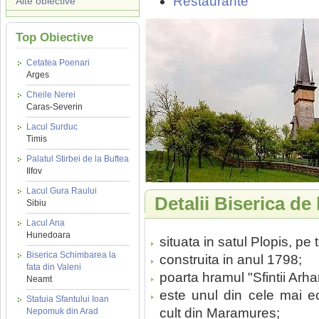
Restaurante
Alte obiective
Top Obiective
Cetatea Poenari
Arges
Cheile Nerei
Caras-Severin
Lacul Surduc
Timis
Palatul Stirbei de la Buftea
Ilfov
Lacul Gura Raului
Detalii Biserica de
Sibiu
Lacul Ana
Hunedoara
situata in satul Plopis, pe 
Biserica Schimbarea la
construita in anul 1798;
fata din Valeni
poarta hramul "Sfintii Arhan
Neamt
este unul din cele mai ec
Statuia Sfantului Ioan
cult din Maramures;
Nepomuk din Arad