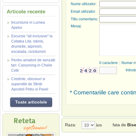
Nume utilizator:
Articole recente
Email utilizator:
Titlu comentariu:
Incursiune in Lumea
Mesaj:
Apelor
Excursie "all-inclusive" la
Cetatea Lita: istorie,
drumetie, alpinism,
escalada, cicloturism
Pentru amatorii de senzatii
0
caractere :: Numar 
tari: Canyoning in Cheile
Introd
Cetii
Credinte, obiceiuri si
superstitii de Sfintii
Apostoli Petru si Pavel
* Comentariile care contin
Toate articolele
Raza:
fata de
Bise
km