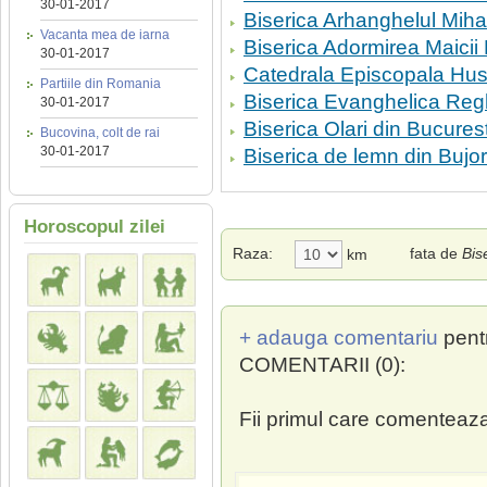
30-01-2017
Biserica Arhanghelul Mih
Vacanta mea de iarna
Biserica Adormirea Maicii
30-01-2017
Catedrala Episcopala Hus
Partiile din Romania
Biserica Evanghelica Reg
30-01-2017
Biserica Olari din Bucurest
Bucovina, colt de rai
30-01-2017
Biserica de lemn din Bujo
Horoscopul zilei
Raza:
fata de
Bis
km
+ adauga comentariu
pent
COMENTARII (0):
Fii primul care comenteaza