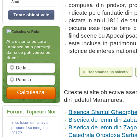
Arad
compusa din pridvor, pro
ridicate pe o fundatie din p
Toate obiectivele
pictata in anul 1811 de ca
pictura este foarte bine p
fiind scene cu Apocalipsa;
Afla distanta pe care
este inclusa in patrimonu
urmeaza sa o parcurgi,
istorice de interes national
dar si ce poti vedea pe
drum!
Citeste si alte obiective a
Calculeaza
din judetul Maramures:
Forum: Topicuri Noi
Biserica Sfantul Gheorgh
Biserica de lemn din Zaba
In ce locuri din tara va
Biserica de lemn din Zag
propuneti sa mergeti in
2017?
Catedrala Ortodoxa Sarba