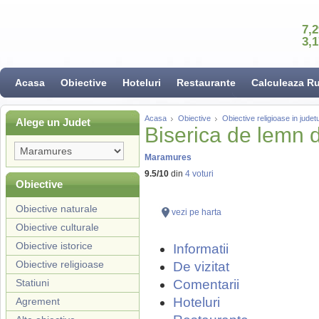
7,
3,
Acasa
Obiective
Hoteluri
Restaurante
Calculeaza R
Acasa
Obiective
Obiective religioase in jude
Alege un Judet
Biserica de lemn d
Maramures
9.5
/
10
din
4
voturi
Obiective
Obiective naturale
vezi pe harta
Obiective culturale
Obiective istorice
Informatii
Obiective religioase
De vizitat
Statiuni
Comentarii
Hoteluri
Agrement