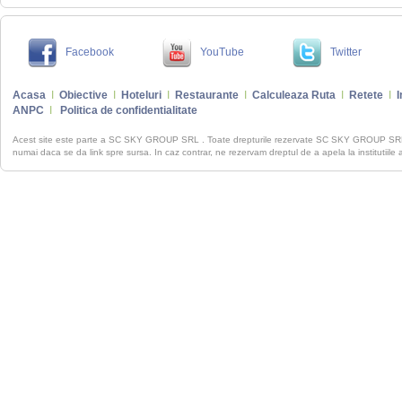
Facebook
YouTube
Twitter
Acasa
I
Obiective
I
Hoteluri
I
Restaurante
I
Calculeaza Ruta
I
Retete
I
I
ANPC
I
Politica de confidentialitate
Acest site este parte a SC SKY GROUP SRL . Toate drepturile rezervate SC SKY GROUP S
numai daca se da link spre sursa. In caz contrar, ne rezervam dreptul de a apela la institutiile 