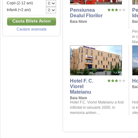
Copii (2-12 ani)
Pensiunea
Pe
Infanti (<2 ani)
Dealul Florilor
Id
Cauta Bilete Avion
Baia Mare
Bai
Cautare avansata
Pen
in 
Mar
Hotel F. C.
Ho
Viorel
Bai
Mateianu
Baia Mare
Hotel F.C. Viorel Mateianu a fost
Hot
infiintat in ianuarie 2000, in
si 
memoria antren ...
ofe