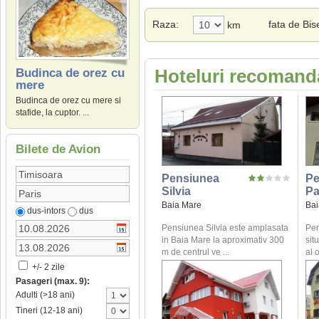
Raza:
fata de Bis
km
Hoteluri recomand
Budinca de orez cu
mere
Budinca de orez cu mere si
stafide, la cuptor. ...
Bilete de Avion
Pensiunea
Pe
Silvia
Pa
Baia Mare
Bai
dus-intors
dus
Pensiunea Silvia este amplasata
Pen
in Baia Mare la aproximativ 300
sit
m de centrul ve ...
al o
+/- 2 zile
Pasageri (max. 9):
Adulti (>18 ani)
Tineri (12-18 ani)