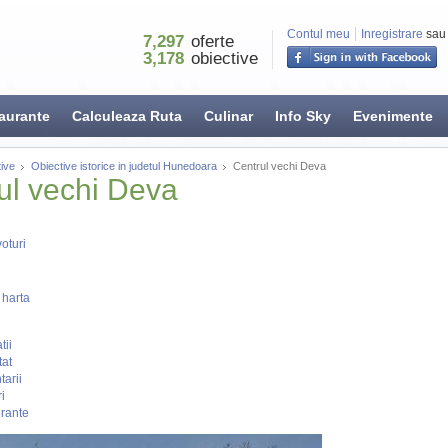
Contul meu
Inregistrare
sau
7,297
oferte
3,178
obiective
aurante
Calculeaza Ruta
Culinar
Info Sky
Evenimente
ive
Obiective istorice in judetul Hunedoara
Centrul vechi Deva
ul vechi Deva
oturi
 harta
tii
tat
arii
i
rante