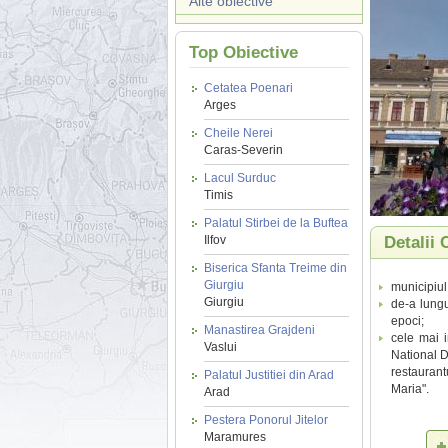
Alte obiective
Top Obiective
Cetatea Poenari
Arges
Cheile Nerei
Caras-Severin
Lacul Surduc
Timis
Palatul Stirbei de la Buftea
Ilfov
Detalii 
Biserica Sfanta Treime din
Giurgiu
municipiul
Giurgiu
de-a lungu
epoci;
Manastirea Grajdeni
cele mai i
Vaslui
National D
restaurant
Palatul Justitiei din Arad
Maria".
Arad
Pestera Ponorul Jitelor
Maramures