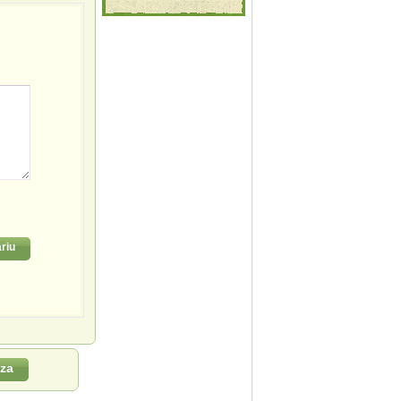
riu
za