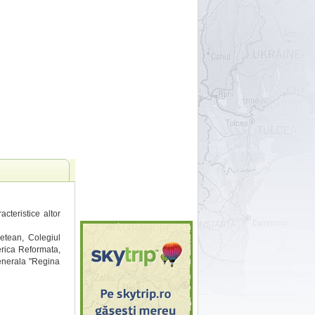
acteristice altor
detean, Colegiul
erica Reformata,
Generala "Regina