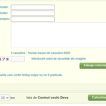
izator:
lizator:
entariu:
0
caractere :: Numar maxim de caractere 6000
Introduceti codul de securitate din imagine
Adauga comenta
riile care contin limbaj vulgar nu vor fi publicate.
Calculea
fata de
Centrul vechi Deva
km