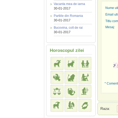
Vacanta mea de iarna
Nume util
30-01-2017
Email uti
Partiile din Romania
30-01-2017
Titlu com
Mesaj:
Bucovina, colt de rai
30-01-2017
Horoscopul zilei
* Comenta
Raza: