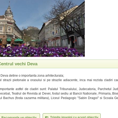
Centrul vechi Deva
 Deva detine o importanta zona arhitecturala;
l strazii pietonale a orasului si pe strazile adiacente, inca mai rezista cladiri car
mportante astfel de cladiri sunt: Palatul Tribunalului, Judecatoria, Parchetul Ju
ecebal, Teatrul de Revista al Devei, fostul sediu al Bancii Nationale, Primaria, Bis
ul Bachus (fosta cazarma militara), Liceul Pedagogic "Sabin Dragoi" si Scoala 