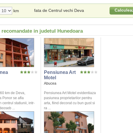
Calculea
fata de Centrul vechi Deva
km
i recomandate in judetul Hunedoara
nea
Pensiunea Art
Motel
Abucea
a 60 km de Deva,
Pensiunea Art Motel evidentiaza
 Ponor se afla
pasiunea proprietarilor pentru
centrul statiunii, intr-
arta, fiind decorat cu bun gust si
deoseb ...
ra ...