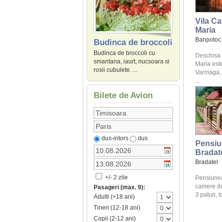
Vila Ca
Maria
Banpotoc
Budinca de broccoli
Budinca de broccoli cu
Deschisa 
smantana, iaurt, nucsoara si
Maria este
rosii cubulete. ...
Varmaga, 
...
Bilete de Avion
dus-intors
dus
Pensiun
Bradat
Bradatel
+/- 2 zile
Pensiunea
camere du
Pasageri (max. 9):
3 paturi, t
Adulti (>18 ani)
Tineri (12-18 ani)
Copii (2-12 ani)