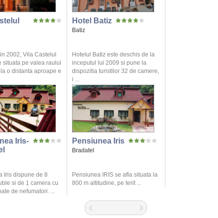
stelul
Hotel Batiz
Batiz
in 2002, Vila Castelul
Hotelul Batiz este deschis de la
 situata pe valea raului
inceputul lui 2009 si pune la
la o distanta aproape e
dispozitia turistilor 32 de camere,
i ...
ea Iris-
Pensiunea Iris
el
Bradatel
 Iris dispune de 8
Pensiunea IRIS se afla situata la
ble si de 1 camera cu
800 m altitudine, pe terit ...
oate de nefumatori. ...