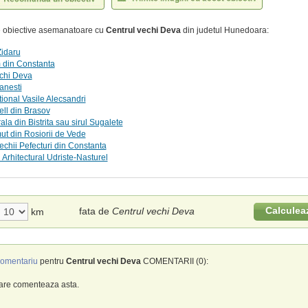
te obiective asemanatoare cu
Centrul vechi Deva
din judetul Hunedoara:
Zidaru
m din Constanta
echi Deva
nesti
tional Vasile Alecsandri
ell din Brasov
ala din Bistrita sau sirul Sugalete
t din Rosiorii de Vede
echii Pefecturi din Constanta
Arhitectural Udriste-Nasturel
Calculea
fata de
Centrul vechi Deva
km
omentariu
pentru
Centrul vechi Deva
COMENTARII (0):
care comenteaza asta.