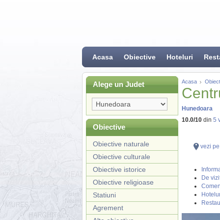
Acasa
Obiective
Hoteluri
Rest
Acasa
Obiect
Alege un Judet
Centr
Hunedoara
10.0
/
10
din
5
v
Obiective
Obiective naturale
vezi pe
Obiective culturale
Obiective istorice
Informa
De vizi
Obiective religioase
Coment
Statiuni
Hotelur
Restau
Agrement