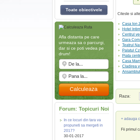
Toate obiectivele
Citeste si al
Casa Ion 
Hotel Inti
Centrul v
Afla distanta pe care
Gara Coma
urmeaza sa o parcurgi,
Teatrul Na
dar si ce poti vedea pe
Palatul Cz
drum!
Piata centr
Casa Mamu
Cladirea v
Ansamblul 
Calculeaza
Raza:
Forum: Topicuri Noi
+ adauga c
In ce locuri din tara va
propuneti sa mergeti in
Fii primul 
2017?
30-01-2017