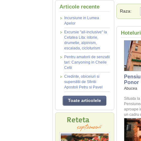
Articole recente
Raza:
Incursiune in Lumea
Apelor
Excursie "all-inclusive" la
Hotelur
Cetatea Lita: istorie,
drumetie, alpinism,
escalada, cicloturism
Pentru amatorii de senzatii
tari: Canyoning in Cheile
Cetii
Pensiu
Credinte, obiceiuri si
superstitii de Sfintii
Ponor
Apostoli Petru si Pavel
Abucea
Situata l
Toate articolele
Pensiunea
aproape in 
un cadru 