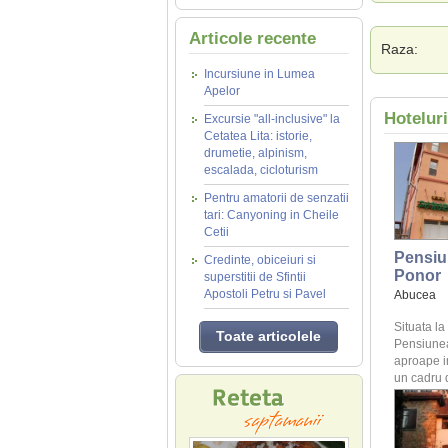
Articole recente
Raza:
Incursiune in Lumea
Apelor
Hotelur
Excursie "all-inclusive" la
Cetatea Lita: istorie,
drumetie, alpinism,
escalada, cicloturism
Pentru amatorii de senzatii
tari: Canyoning in Cheile
Cetii
Pensiu
Credinte, obiceiuri si
Ponor
superstitii de Sfintii
Apostoli Petru si Pavel
Abucea
Situata l
Toate articolele
Pensiunea
aproape in 
un cadru 