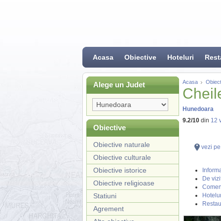
Acasa
Obiective
Hoteluri
Rest
Acasa
Obiect
Alege un Judet
Cheile
Hunedoara
9.2
/
10
din
12
v
Obiective
Obiective naturale
vezi pe
Obiective culturale
Obiective istorice
Informa
De vizi
Obiective religioase
Coment
Statiuni
Hotelur
Restau
Agrement