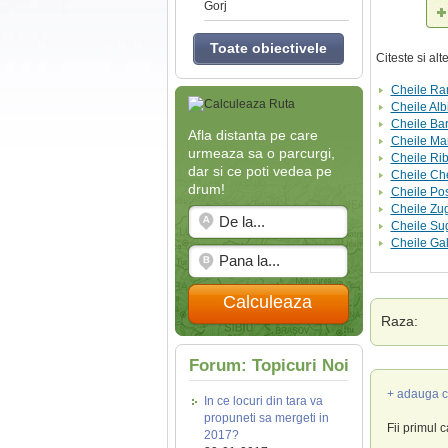
Gorj
Toate obiectivele
Citeste si al
Cheile Ra
Cheile Alb
Cheile Bar
Afla distanta pe care
Cheile Ma
urmeaza sa o parcurgi,
Cheile Rib
dar si ce poti vedea pe
Cheile Che
drum!
Cheile Pos
Cheile Zu
Cheile Su
Cheile Ga
Calculeaza
Raza:
Forum: Topicuri Noi
+ adauga c
In ce locuri din tara va
propuneti sa mergeti in
Fii primul 
2017?