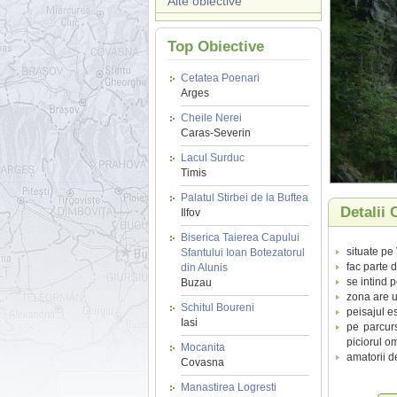
Alte obiective
Top Obiective
Cetatea Poenari
Arges
Cheile Nerei
Caras-Severin
Lacul Surduc
Timis
Palatul Stirbei de la Buftea
Detalii 
Ilfov
Biserica Taierea Capului
situate pe 
Sfantului Ioan Botezatorul
fac parte d
din Alunis
se intind 
Buzau
zona are un
Schitul Boureni
peisajul es
Iasi
pe parcur
piciorul om
Mocanita
amatorii de
Covasna
Manastirea Logresti