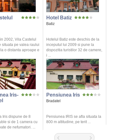
stelul
Hotel Batiz
Batiz
in 2002, Vila Castelul
Hotelul Batiz este deschis de la
 situata pe valea raului
inceputul lui 2009 si pune la
la o distanta aproape e
dispozitia turistilor 32 de camere,
i ...
ea Iris-
Pensiunea Iris
el
Bradatel
 Iris dispune de 8
Pensiunea IRIS se afla situata la
ble si de 1 camera cu
800 m altitudine, pe terit ...
oate de nefumatori. ...