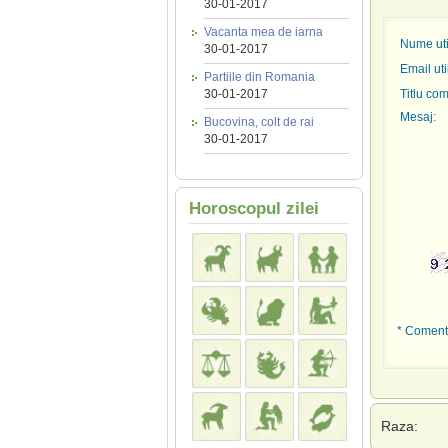
30-01-2017
Vacanta mea de iarna
Nume util
30-01-2017
Email uti
Partiile din Romania
30-01-2017
Titlu com
Mesaj:
Bucovina, colt de rai
30-01-2017
Horoscopul zilei
* Comenta
Raza: