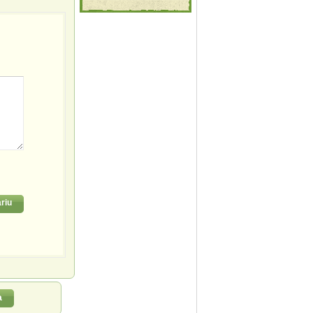
riu
a