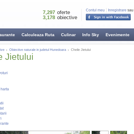
Contul meu
Inregistrare
sau
7,297
oferte
3,178
obiective
aurante
Calculeaza Ruta
Culinar
Info Sky
Evenimente
ive
Obiective naturale in judetul Hunedoara
Cheile Jietului
 Jietului
oturi
 harta
tii
tat
arii
i
rante