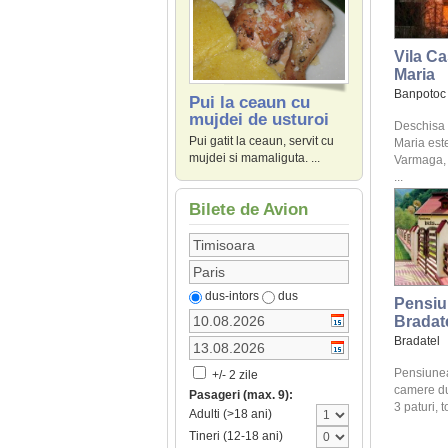
Vila Ca
Maria
Banpotoc
Pui la ceaun cu
mujdei de usturoi
Deschisa 
Pui gatit la ceaun, servit cu
Maria este
mujdei si mamaliguta. ...
Varmaga, 
...
Bilete de Avion
dus-intors
dus
Pensiun
Bradat
Bradatel
Pensiunea
+/- 2 zile
camere du
Pasageri (max. 9):
3 paturi, t
Adulti (>18 ani)
Tineri (12-18 ani)