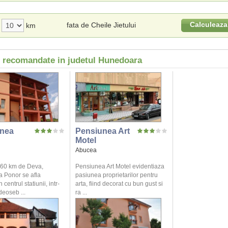
Calculeaza
fata de Cheile Jietului
km
i recomandate in judetul Hunedoara
nea
Pensiunea Art
Motel
Abucea
a 60 km de Deva,
Pensiunea Art Motel evidentiaza
 Ponor se afla
pasiunea proprietarilor pentru
centrul statiunii, intr-
arta, fiind decorat cu bun gust si
deoseb ...
ra ...