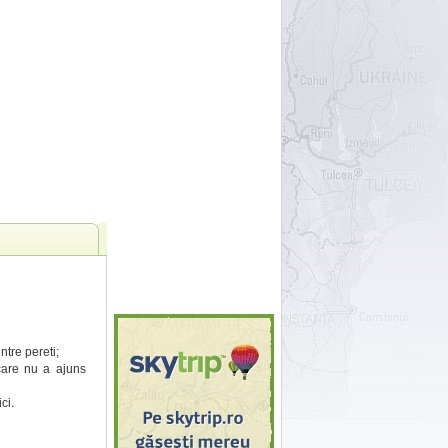
ntre pereti;
care nu a ajuns
ci.