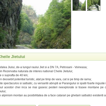
Cheile Jietului
Valea Jiului, de-a lungul raului Jiet si a DN 7A, Petrosani - Voineasa;
in Rezervatia naturala de interes national Cheile Jietului;
pe o suprafta de 40 km;
 deosebit potential turistic, atat pe timp de vara, cat si pe timp de iarna;
te spectaculos si salbatic, cu versantii abrupti ai Parangului si spatii foarte inguste i
sul acestor chei inca se mai gasesc pesteri neexplorate si trasee montane pe 
ului;
 alpinism montan au posibilitatea de a face catarari pe ghetarii salbatici existenti ai