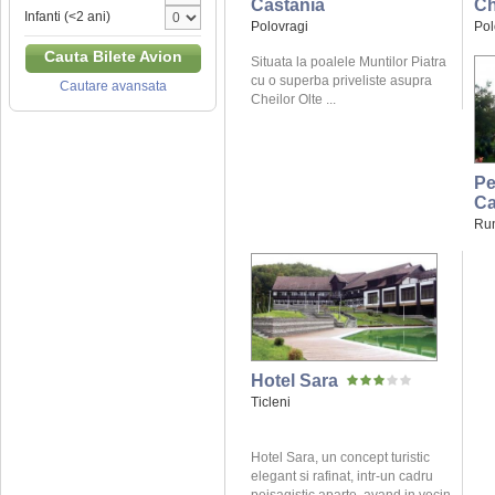
Castania
Ch
Infanti (<2 ani)
Polovragi
Pol
Cauta Bilete Avion
Situata la poalele Muntilor Piatra
cu o superba priveliste asupra
Cautare avansata
Cheilor Olte ...
Pe
Ca
Ru
Hotel Sara
Ticleni
Hotel Sara, un concept turistic
elegant si rafinat, intr-un cadru