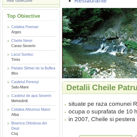
Restaurante
Alte obiective
Top Obiective
Cetatea Poenari
Arges
Cheile Nerei
Caras-Severin
Lacul Surduc
Timis
Palatul Stirbei de la Buftea
Ilfov
Castelul Perenyi
Detalii Cheile Patr
Satu-Mare
Castelul de apa Severin
Mehedinti
situate pe raza comunei R
Cetatea Alburnus Maior
ocupa o suprafata de 10 
Alba
in 2007, Cheile si pestera 
Biserica Ortodoxa din
Deal
Cluj