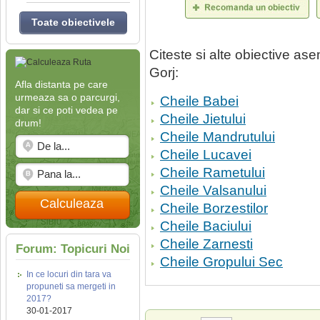
Toate obiectivele
Citeste si alte obiective a
Gorj:
Afla distanta pe care
urmeaza sa o parcurgi,
Cheile Babei
dar si ce poti vedea pe
Cheile Jietului
drum!
Cheile Mandrutului
Cheile Lucavei
Cheile Rametului
Cheile Valsanului
Calculeaza
Cheile Borzestilor
Cheile Baciului
Cheile Zarnesti
Forum: Topicuri Noi
Cheile Gropului Sec
In ce locuri din tara va
propuneti sa mergeti in
2017?
30-01-2017