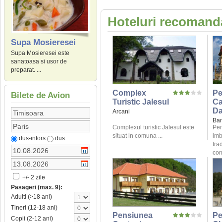
Hoteluri recomanda
Supa Mosieresei
Supa Mosieresei este
sanatoasa si usor de
preparat. ...
Complex
Pe
Bilete de Avion
Turistic Jalesul
C
Da
Arcani
Bar
Complexul turistic Jalesul este
Pen
situat in comuna ...
imb
dus-intors
dus
tra
conf
+/- 2 zile
Pasageri (max. 9):
Adulti (>18 ani)
Tineri (12-18 ani)
Pensiunea
Pe
Copii (2-12 ani)