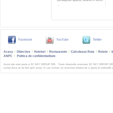
peisagistic aparte, avand in vecin
...
Facebook
YouTube
Twitter
Acasa
I
Obiective
I
Hoteluri
I
Restaurante
I
Calculeaza Ruta
I
Retete
I
I
ANPC
I
Politica de confidentialitate
Acest site este parte a SC SKY GROUP SRL . Toate drepturile rezervate SC SKY GROUP S
numai daca se da link spre sursa. In caz contrar, ne rezervam dreptul de a apela la institutiile 