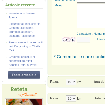
Titlu comentariu:
Articole recente
Mesaj:
Incursiune in Lumea
Apelor
Excursie "all-inclusive" la
Cetatea Lita: istorie,
drumetie, alpinism,
0
caractere :: Numar 
escalada, cicloturism
Introd
Pentru amatorii de senzatii
tari: Canyoning in Cheile
Cetii
* Comentariile care contin
Credinte, obiceiuri si
superstitii de Sfintii
Apostoli Petru si Pavel
Toate articolele
Raza:
fata d
km
Raza:
fata d
km