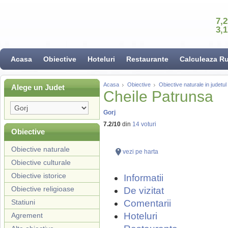
7,
3,
Acasa
Obiective
Hoteluri
Restaurante
Calculeaza R
Acasa
Obiective
Obiective naturale in judetul
Alege un Judet
Cheile Patrunsa
Gorj
7.2
/
10
din
14
voturi
Obiective
Obiective naturale
vezi pe harta
Obiective culturale
Obiective istorice
Informatii
Obiective religioase
De vizitat
Statiuni
Comentarii
Hoteluri
Agrement