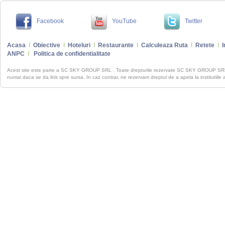
Facebook
YouTube
Twitter
Acasa
I
Obiective
I
Hoteluri
I
Restaurante
I
Calculeaza Ruta
I
Retete
I
I
ANPC
I
Politica de confidentialitate
Acest site este parte a SC SKY GROUP SRL . Toate drepturile rezervate SC SKY GROUP S
numai daca se da link spre sursa. In caz contrar, ne rezervam dreptul de a apela la institutiile 