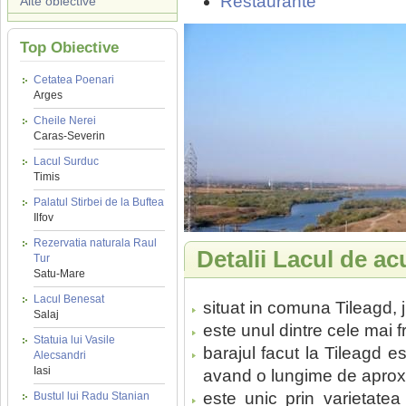
Restaurante
Alte obiective
Top Obiective
Cetatea Poenari
Arges
Cheile Nerei
Caras-Severin
Lacul Surduc
Timis
Palatul Stirbei de la Buftea
Ilfov
Rezervatia naturala Raul
Detalii Lacul de ac
Tur
Satu-Mare
Lacul Benesat
situat in comuna Tileagd, j
Salaj
este unul dintre cele mai 
Statuia lui Vasile
barajul facut la Tileagd 
Alecsandri
Iasi
avand o lungime de aproxi
este unic prin varietatea 
Bustul lui Radu Stanian