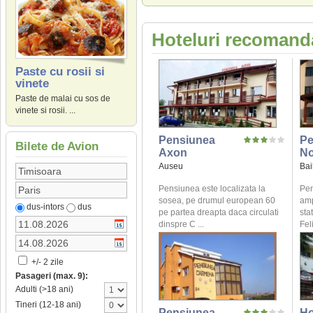
Hoteluri recomanda
Paste cu rosii si
vinete
Paste de malai cu sos de
vinete si rosii. ...
Pensiunea
Pe
Bilete de Avion
Axon
No
Auseu
Bai
Pensiunea este localizata la
Pen
sosea, pe drumul european 60
amp
dus-intors
dus
pe partea dreapta daca circulati
sta
dinspre C ...
Fel
+/- 2 zile
Pasageri (max. 9):
Adulti (>18 ani)
Tineri (12-18 ani)
Pensiunea
Ho