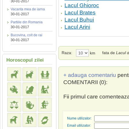
30-01-2017
Lacul Ghioroc
Vacanta mea de iarna
Lacul Brates
30-01-2017
Lacul Buhui
Partiile din Romania
Lacul Arini
30-01-2017
Bucovina, colt de rai
30-01-2017
Raza:
fata de
Lacul d
km
Horoscopul zilei
+ adauga comentariu
pent
COMENTARII (0):
Fii primul care comenteaza
Nume utilizator:
Email utilizator: