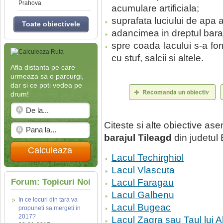
Prahova
acumulare artificiala;
suprafata luciului de apa 
Toate obiectivele
adancimea in dreptul bara
spre coada lacului s-a for
cu stuf, salcii si altele.
Afla distanta pe care
urmeaza sa o parcurgi,
dar si ce poti vedea pe
drum!
Citeste si alte obiective a
barajul Tileagd
din judetul 
Calculeaza
Lacul Techirghiol
Lacul Vlascuta
Forum: Topicuri Noi
Lacul Faragau
Lacul Galbenu
In ce locuri din tara va
Lacul Bugeac
propuneti sa mergeti in
2017?
Lacul Zagra sau Taul lui A