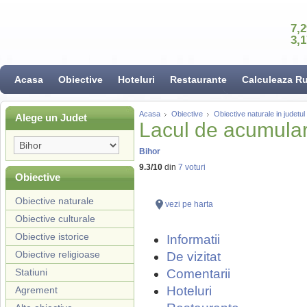
7,
3,
Acasa
Obiective
Hoteluri
Restaurante
Calculeaza R
Acasa
Obiective
Obiective naturale in judetul
Alege un Judet
Lacul de acumulare
Bihor
9.3
/
10
din
7
voturi
Obiective
Obiective naturale
vezi pe harta
Obiective culturale
Obiective istorice
Informatii
Obiective religioase
De vizitat
Statiuni
Comentarii
Hoteluri
Agrement