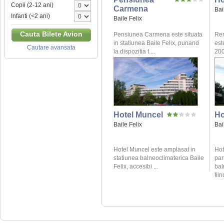
Copii (2-12 ani)
Carmena
Bai
Infanti (<2 ani)
Baile Felix
Cauta Bilete Avion
Pensiunea Carmena este situata
Ren
in statiunea Baile Felix, punand
este
Cautare avansata
la dispozitia t ...
200
Hotel Muncel
Ho
Baile Felix
Bai
Hotel Muncel este amplasat in
Hot
statiunea balneoclimaterica Baile
par
Felix, accesibi ...
bal
fiin