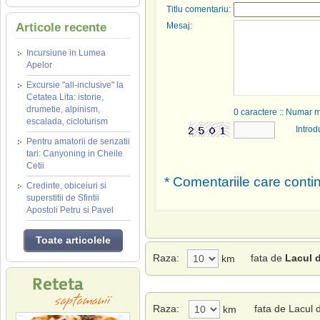
Titlu comentariu:
Articole recente
Mesaj:
Incursiune in Lumea
Apelor
Excursie "all-inclusive" la
Cetatea Lita: istorie,
drumetie, alpinism,
0
caractere :: Numar 
escalada, cicloturism
Introd
Pentru amatorii de senzatii
tari: Canyoning in Cheile
Cetii
* Comentariile care contin
Credinte, obiceiuri si
superstitii de Sfintii
Apostoli Petru si Pavel
Toate articolele
Raza:
fata de
Lacul d
km
Raza:
fata de Lacul 
km