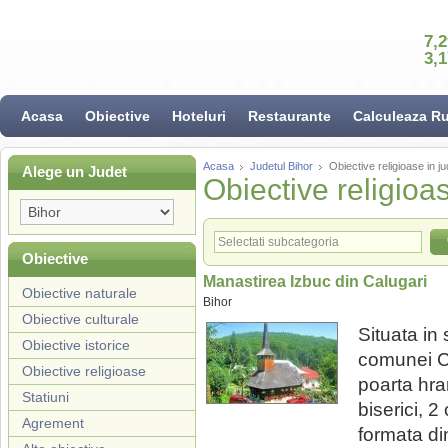
7,
3,
Acasa
Obiective
Hoteluri
Restaurante
Calculeaza R
Acasa
Judetul Bihor
Obiective religioase in ju
Alege un Judet
Obiective religioas
Obiective
Manastirea Izbuc din Calugari
Obiective naturale
Bihor
Obiective culturale
Situata in 
Obiective istorice
comunei Ca
Obiective religioase
poarta hra
Statiuni
biserici, 2
Agrement
formata din