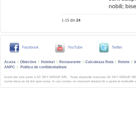
nobili; bis
1-15 din
24
Facebook
YouTube
Twitter
Acasa
I
Obiective
I
Hoteluri
I
Restaurante
I
Calculeaza Ruta
I
Retete
I
I
ANPC
I
Politica de confidentialitate
Acest site este parte a SC SKY GROUP SRL . Toate drepturile rezervate SC SKY GROUP S
numai daca se da link spre sursa. In caz contrar, ne rezervam dreptul de a apela la institutiile 