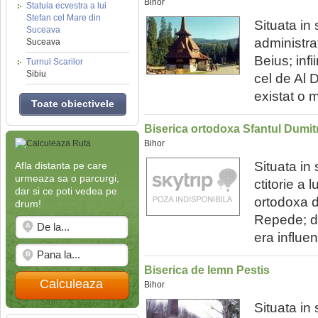
Bihor
Statuia ecvestra a lui
Stefan cel Mare din
Situata in 
Suceava
administra
Suceava
Beius; inf
Turnul Scarilor
Sibiu
cel de Al 
existat o m
Toate obiectivele
Biserica ortodoxa Sfantul Dumit
Bihor
Situata in
Afla distanta pe care
urmeaza sa o parcurgi,
ctitorie a
dar si ce poti vedea pe
ortodoxa d
drum!
Repede; de
era influen
Biserica de lemn Pestis
Calculeaza
Bihor
Situata in