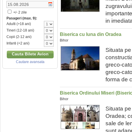
zugravului
importante
+/- 2 zile
Pasageri (max. 9):
in imediat
Adulti (>18 ani)
Tineri (12-18 ani)
Biserica cu luna din Oradea
Copii (2-12 ani)
Bihor
Infanti (<2 ani)
Situata pe
Cauta Bilete Avion
constructi
Cautare avansata
greco-cato
greco-catol
forma de cr
Biserica Ordinului Miseri (Biser
Bihor
Situata pe
Oradea; con
sale de le
sunt adapo