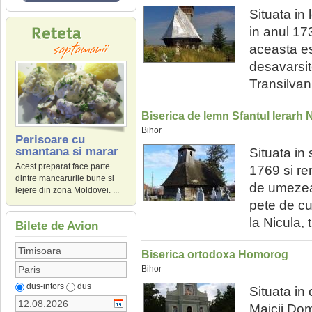
Situata in 
in anul 17
aceasta es
desavarsit
Transilvani
Biserica de lemn Sfantul Ierarh 
Bihor
Perisoare cu
smantana si marar
Situata in 
Acest preparat face parte
1769 si ren
dintre mancarurile bune si
de umezeal
lejere din zona Moldovei. ...
pete de cu
la Nicula, t
Bilete de Avion
Biserica ortodoxa Homorog
Bihor
dus-intors
dus
Situata i
Maicii Dom