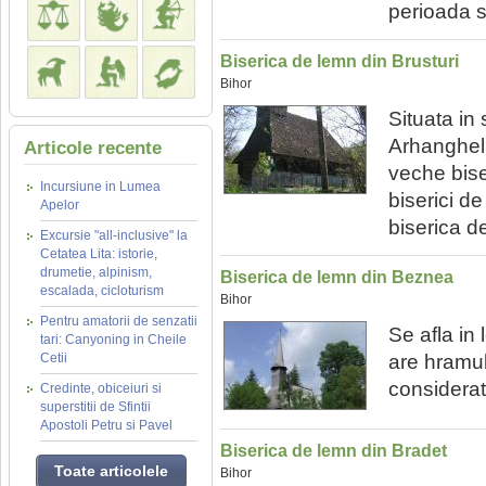
perioada s
Biserica de lemn din Brusturi
Bihor
Situata in 
Arhangheli"
Articole recente
veche bise
Incursiune in Lumea
biserici d
Apelor
biserica d
Excursie "all-inclusive" la
Cetatea Lita: istorie,
drumetie, alpinism,
Biserica de lemn din Beznea
escalada, cicloturism
Bihor
Pentru amatorii de senzatii
Se afla in
tari: Canyoning in Cheile
Cetii
are hramul 
considerat
Credinte, obiceiuri si
superstitii de Sfintii
Apostoli Petru si Pavel
Biserica de lemn din Bradet
Toate articolele
Bihor