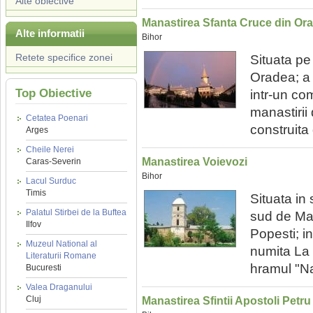
Alte obiective
Manastirea Sfanta Cruce din Or
Alte informatii
Bihor
Retete specifice zonei
Situata pe 
Oradea; a 
Top Obiective
intr-un c
manastirii 
Cetatea Poenari
construita 
Arges
Cheile Nerei
Manastirea Voievozi
Caras-Severin
Bihor
Lacul Surduc
Timis
Situata in
Palatul Stirbei de la Buftea
sud de Mar
Ilfov
Popesti; i
Muzeul National al
numita La B
Literaturii Romane
hramul "Na
Bucuresti
Valea Draganului
Cluj
Manastirea Sfintii Apostoli Petru