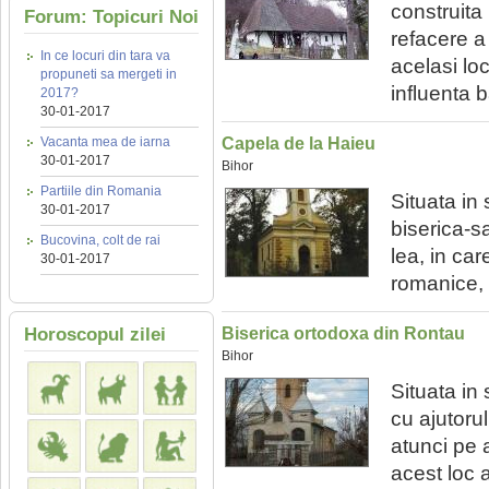
construita 
Forum: Topicuri Noi
refacere a 
In ce locuri din tara va
acelasi lo
propuneti sa mergeti in
influenta b
2017?
30-01-2017
Vacanta mea de iarna
Capela de la Haieu
30-01-2017
Bihor
Partiile din Romania
Situata in
30-01-2017
biserica-s
Bucovina, colt de rai
lea, in ca
30-01-2017
romanice, 
Horoscopul zilei
Biserica ortodoxa din Rontau
Bihor
Situata in
cu ajutorul
atunci pe 
acest loc a