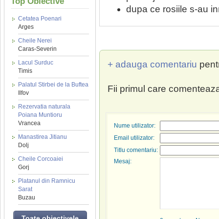
Top Obiective
dupa ce rosiile s-au i
Cetatea Poenari
Arges
Cheile Nerei
Caras-Severin
+ adauga comentariu
pent
Lacul Surduc
Timis
Palatul Stirbei de la Buftea
Fii primul care comenteaza
Ilfov
Rezervatia naturala
Poiana Muntioru
Vrancea
Nume utilizator:
Manastirea Jitianu
Email utilizator:
Dolj
Titlu comentariu:
Cheile Corcoaiei
Mesaj:
Gorj
Platanul din Ramnicu
Sarat
Buzau
Toate obiectivele