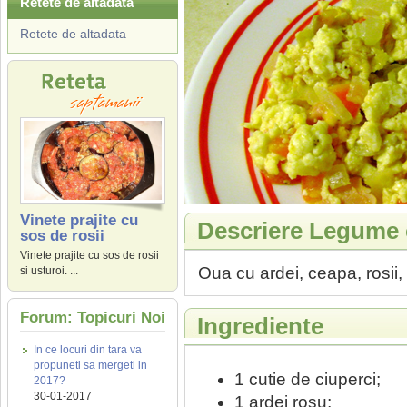
Retete de altadata
Retete de altadata
Vinete prajite cu
Descriere Legume 
sos de rosii
Vinete prajite cu sos de rosii
Oua cu ardei, ceapa, rosii, 
si usturoi. ...
Forum: Topicuri Noi
Ingrediente
In ce locuri din tara va
propuneti sa mergeti in
1 cutie de ciuperci;
2017?
30-01-2017
1 ardei rosu;