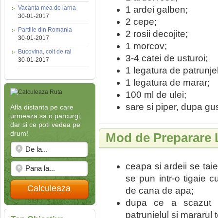
1 ardei galben;
Vacanta mea de iarna
30-01-2017
2 cepe;
Partiile din Romania
2 rosii decojite;
30-01-2017
1 morcov;
Bucovina, colt de rai
3-4 catei de usturoi;
30-01-2017
1 legatura de patrunjel
1 legatura de marar;
100 ml de ulei;
sare si piper, dupa gus
Afla distanta pe care
urmeaza sa o parcurgi,
dar si ce poti vedea pe
drum!
Mod de Preparare
ceapa si ardeii se ta
se pun intr-o tigaie c
Calculeaza
de cana de apa;
dupa ce a scazut a
patrunjelul si mararul t