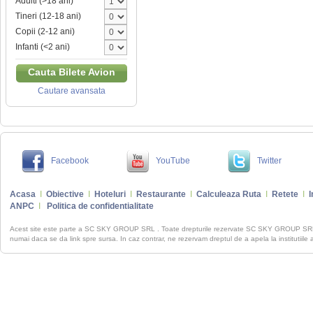
Adulti (>18 ani)
Tineri (12-18 ani)
Copii (2-12 ani)
Infanti (<2 ani)
Cauta Bilete Avion
Cautare avansata
Facebook
YouTube
Twitter
Acasa
I
Obiective
I
Hoteluri
I
Restaurante
I
Calculeaza Ruta
I
Retete
I
I
ANPC
I
Politica de confidentialitate
Acest site este parte a SC SKY GROUP SRL . Toate drepturile rezervate SC SKY GROUP S
numai daca se da link spre sursa. In caz contrar, ne rezervam dreptul de a apela la institutiile 