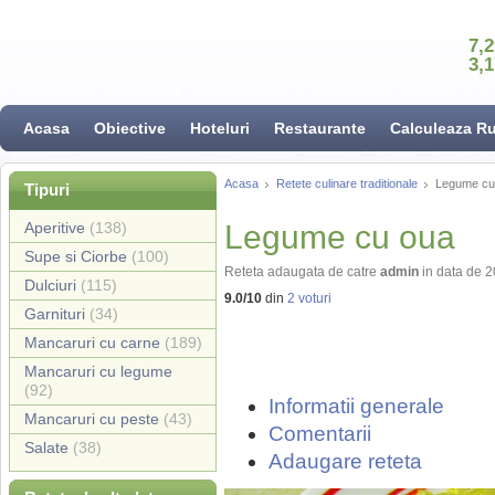
7,
3,
Acasa
Obiective
Hoteluri
Restaurante
Calculeaza R
Acasa
Retete culinare traditionale
Legume cu
Tipuri
Aperitive
(138)
Legume cu oua
Supe si Ciorbe
(100)
Reteta adaugata de catre
admin
in data de 
Dulciuri
(115)
9.0
/
10
din
2
voturi
Garnituri
(34)
Mancaruri cu carne
(189)
Mancaruri cu legume
(92)
Informatii generale
Mancaruri cu peste
(43)
Comentarii
Salate
(38)
Adaugare reteta