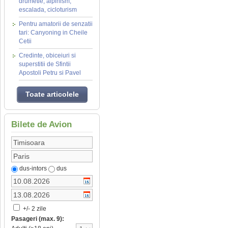
drumetie, alpinism,
escalada, cicloturism
Pentru amatorii de senzatii
tari: Canyoning in Cheile
Cetii
Credinte, obiceiuri si
superstitii de Sfintii
Apostoli Petru si Pavel
Toate articolele
Bilete de Avion
dus-intors
dus
+/- 2 zile
Pasageri (max. 9):