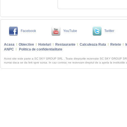
Facebook
YouTube
Twitter
Acasa
I
Obiective
I
Hoteluri
I
Restaurante
I
Calculeaza Ruta
I
Retete
I
I
ANPC
I
Politica de confidentialitate
Acest site este parte a SC SKY GROUP SRL . Toate drepturile rezervate SC SKY GROUP S
numai daca se da link spre sursa. In caz contrar, ne rezervam dreptul de a apela la institutiile 