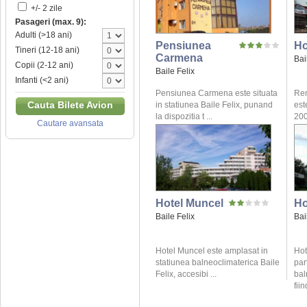
+/- 2 zile
Pasageri (max. 9):
Adulti (>18 ani)
Pensiunea
Ho
Tineri (12-18 ani)
Carmena
Bai
Copii (2-12 ani)
Baile Felix
Infanti (<2 ani)
Pensiunea Carmena este situata
Ren
Cauta Bilete Avion
in statiunea Baile Felix, punand
este
la dispozitia t ...
200
Cautare avansata
Hotel Muncel
Ho
Baile Felix
Bai
Hotel Muncel este amplasat in
Hot
statiunea balneoclimaterica Baile
par
Felix, accesibi ...
bal
fiin