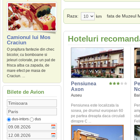
Raza:
fata de Muzeul M
km
Hoteluri recomanda
Camionul lui Mos
Craciun
O prajitura fantezie din chec
bicolor, cu bomboane si
jeleuri colorate, pe un pat de
frisca alba ca zapada, de
mare efect pe masa de
Craciun. ...
Pensiunea
Pe
Axon
No
Bilete de Avion
Auseu
Bai
Pensiunea este localizata la
Pen
sosea, pe drumul european 60
amp
pe partea dreapta daca circulati
sta
dus-intors
dus
dinspre C ...
Fel