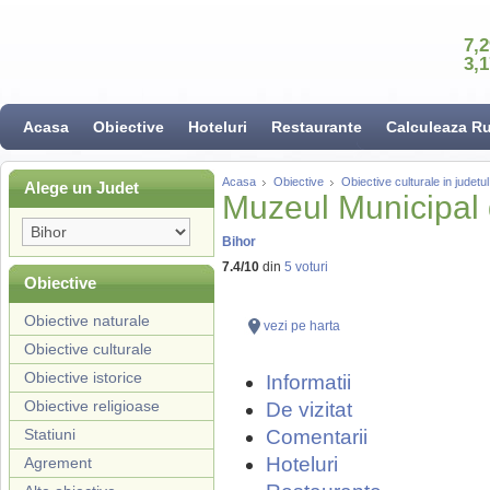
7,
3,
Acasa
Obiective
Hoteluri
Restaurante
Calculeaza R
Acasa
Obiective
Obiective culturale in judetul
Alege un Judet
Muzeul Municipal d
Bihor
7.4
/
10
din
5
voturi
Obiective
Obiective naturale
vezi pe harta
Obiective culturale
Obiective istorice
Informatii
Obiective religioase
De vizitat
Statiuni
Comentarii
Hoteluri
Agrement