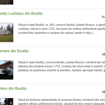
eldy Ladislau din Budila
9.
Situat in satul Budila, nr. 260, comuna Budila, judetul Brasov; a apart
Ladislau; ridicat in anul 1731; din punct de vedere arhitectural apartine
construit din caramida si compus din subsol, parter si etaj, t...
Nemes din Budila
10
Situat in satul Budila, comuna Budila, judetul Brasov; construit de ca
dateaza din preajma anului 1751; compus din doua etaje si subsol; 
palatului se pastreaza zidurile si pivnitele, ramase aproape intacte; gr
ikes din Budila
10
Situat pe teritoriul administrativ al comunei Budila; construit intre sec
apartine stilului arhitectural eclectic; alcatuit din trei corpuri alaturate