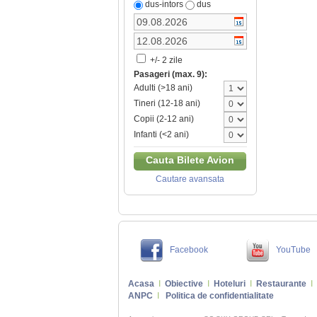
dus-intors
dus
+/- 2 zile
Pasageri (max. 9):
Adulti (>18 ani)
Tineri (12-18 ani)
Copii (2-12 ani)
Infanti (<2 ani)
Cauta Bilete Avion
Cautare avansata
Facebook
YouTube
Acasa
I
Obiective
I
Hoteluri
I
Restaurante
I
ANPC
I
Politica de confidentialitate