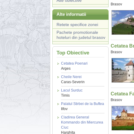
Alte obiective
Brasov
Alte informatii
Retete specifice zonei
Pachete promotionale
hoteluri din judetul brasov
Cetatea B
Top Obiective
Brasov
Cetatea Poenari
Arges
Cheile Nerei
Caras-Severin
Lacul Surduc
Cetatea F
Timis
Brasov
Palatul Stirbei de la Buftea
Ilfov
Cladirea General
Kommando din Miercurea
Ciuc
Harghita