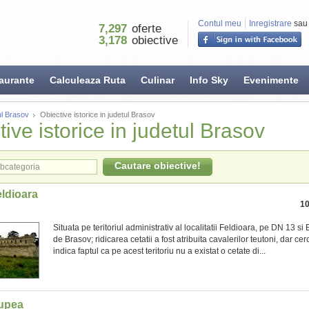
Contul meu
Inregistrare
sau
7,297
oferte
3,178
obiective
aurante
Calculeaza Ruta
Culinar
Info Sky
Evenimente
l Brasov
Obiective istorice in judetul Brasov
ive istorice in judetul Brasov
Cautare obiective!
ldioara
10
Situata pe teritoriul administrativ al localitatii Feldioara, pe DN 13 si
de Brasov; ridicarea cetatii a fost atribuita cavalerilor teutoni, dar ce
indica faptul ca pe acest teritoriu nu a existat o cetate di...
upea