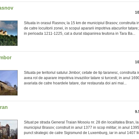
asnov
10
Situata in orasul Rasnov, la 15 km de municipiul Brasov; construita in
de catre locuitorii zonei, in scopul apararii impotriva atacurilor tatar
in perioada 1211-1225, cat a durat stapanirea teutona in Tara Ba...
imbor
10
Situata pe teritoriul satului Jimbor; cetate de tip taranesc, construita i
avea rol de aparare impotriva invaziilor tatare si turcesti; in anul 1690
avariata de catre hoardele tatare, dar restaurata doi ani mai...
Bran
9.
Situat pe strada General Traian Mosoiu nr. 28 din localitatea Bran, l
municipiul Brasov; construit in anul 1377 in scop militar; in anul 1395,
punct strategic de catre Sigismund de Luxemburg, iar in anul 1407 Mi