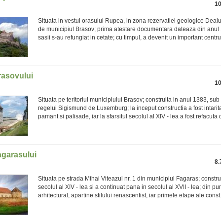
10
Situata in vestul orasului Rupea, in zona rezervatiei geologice Deal
de municipiul Brasov; prima atestare documentara dateaza din anul 
sasii s-au refungiat in cetate; cu timpul, a devenit un important centru 
rasovului
10
Situata pe teritoriul municipiului Brasov; construita in anul 1383, s
regelui Sigismund de Luxemburg; la inceput constructia a fost intarit
pamant si palisade, iar la sfarsitul secolul al XIV - lea a fost refacuta d
agarasului
8.
Situata pe strada Mihai Viteazul nr. 1 din municipiul Fagaras; constru
secolul al XIV - lea si a continuat pana in secolul al XVII - lea; din p
arhitectural, apartine stilului renascentist, iar primele etape ale const.