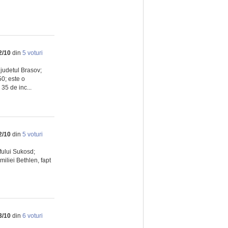
2
/
10
din
5
voturi
 judetul Brasov;
50; este o
35 de inc...
2
/
10
din
5
voturi
ofului Sukosd;
miliei Bethlen, fapt
3
/
10
din
6
voturi