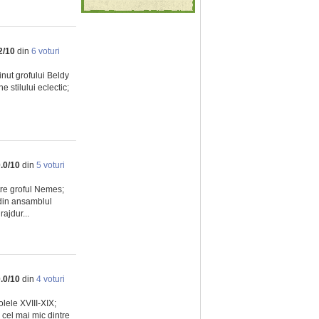
2
/
10
din
6
voturi
inut grofului Beldy
 stilului eclectic;
.0
/
10
din
5
voturi
tre groful Nemes;
din ansamblul
ajdur...
.0
/
10
din
4
voturi
olele XVIII-XIX;
; cel mai mic dintre