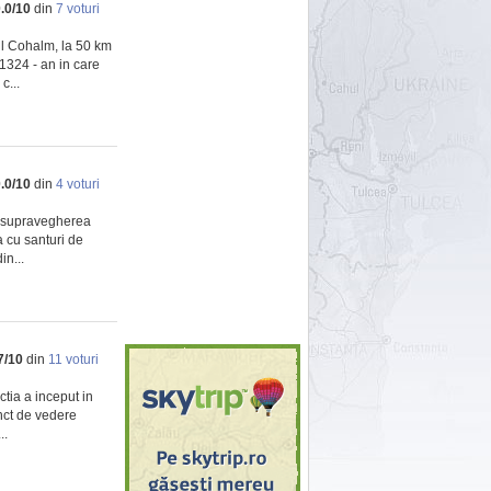
.0
/
10
din
7
voturi
ul Cohalm, la 50 km
1324 - an in care
c...
.0
/
10
din
4
voturi
ub supravegherea
a cu santuri de
in...
7
/
10
din
11
voturi
ctia a inceput in
unct de vedere
..