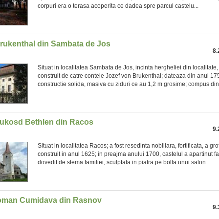
corpuri era o terasa acoperita ce dadea spre parcul castelu...
Brukenthal din Sambata de Jos
8.
Situat in localitatea Sambata de Jos, incinta hergheliei din localitate,
construit de catre contele Jozef von Brukenthal; dateaza din anul 17
constructie solida, masiva cu ziduri ce au 1,2 m grosime; compus din 
Sukosd Bethlen din Racos
9.
Situat in localitatea Racos; a fost resedinta nobiliara, fortificata, a gr
construit in anul 1625; in preajma anului 1700, castelul a apartinut fa
dovedit de stema familiei, sculptata in piatra pe bolta unui salon...
oman Cumidava din Rasnov
9.