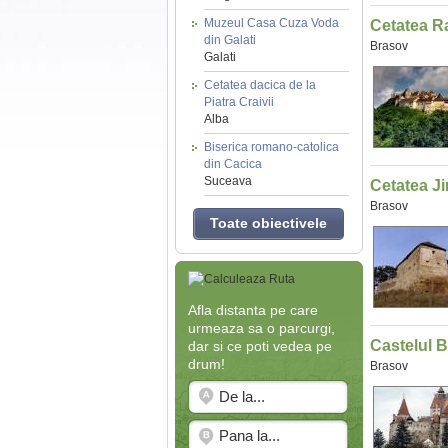
Muzeul Casa Cuza Voda
Cetatea R
din Galati
Brasov
Galati
Cetatea dacica de la
Piatra Craivii
Alba
Biserica romano-catolica
din Cacica
Suceava
Cetatea J
Brasov
Toate obiectivele
Afla distanta pe care
urmeaza sa o parcurgi,
Castelul 
dar si ce poti vedea pe
drum!
Brasov