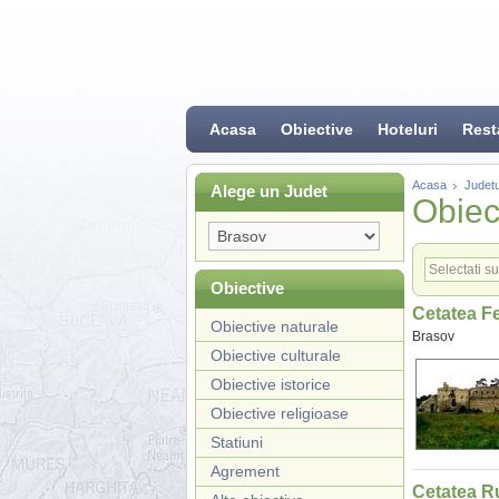
Acasa
Obiective
Hoteluri
Rest
Acasa
Judetu
Alege un Judet
Obiect
Obiective
Cetatea Fe
Obiective naturale
Brasov
Obiective culturale
Obiective istorice
Obiective religioase
Statiuni
Agrement
Cetatea R