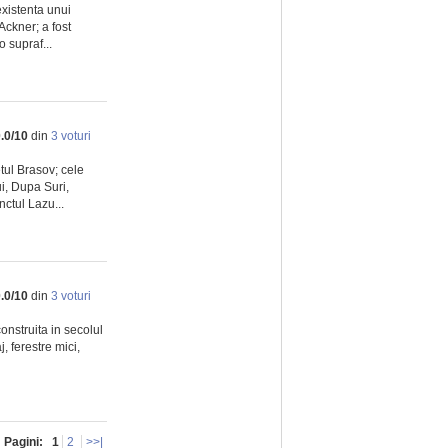
existenta unui
Ackner; a fost
 supraf...
.0
/
10
din
3
voturi
tul Brasov; cele
i, Dupa Suri,
nctul Lazu...
.0
/
10
din
3
voturi
onstruita in secolul
j, ferestre mici,
Pagini:
1
2
>>|