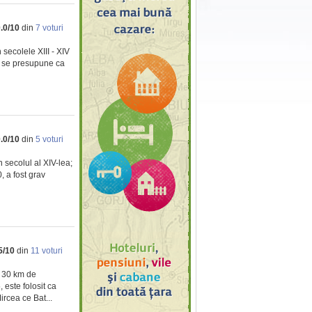
.0
/
10
din
7
voturi
 secolele XIII - XIV
e; se presupune ca
.0
/
10
din
5
voturi
n secolul al XIV-lea;
, a fost grav
5
/
10
din
11
voturi
a 30 km de
 este folosit ca
rcea ce Bat...