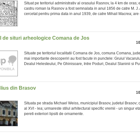
Situat pe teritoriul administrativ al orasului Rasnov, la 4 km de oras; 
castru roman la Rasnov a fost semnalata in anul 1856 de catre M. J. 
cercetat pentru prima data in anul 1939, de catre Mihail Macrea; are o
 de situri arheologice Comana de Jos
10
Situate pe teritoriul localitatii Comana de Jos, comuna Comana, jude
mai importante descoperiri au fost facute in punctele: Gruiul Vacarulu
Dealul Helesteului, Pe Ghinisoare, Intre Poduri, Dealul Slaninii si Pu
lius din Brasov
10
Situata pe strada Michael Weiss, municipiul Brasov, judetul Brasov; c
al XVI - lea; urmareste stilul arhitectural specific vremii - un singur eta
pereti exteriori lipsiti de ornamente.