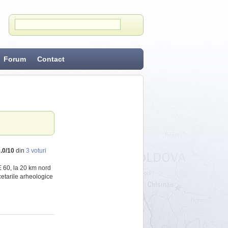
Forum
Contact
.0
/
10
din
3
voturi
 E 60, la 20 km nord
rcetarile arheologice