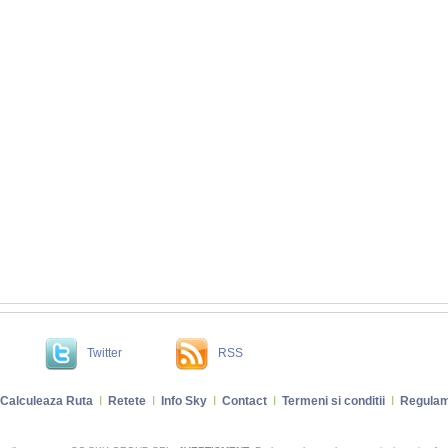
Twitter
RSS
Calculeaza Ruta
I
Retete
I
Info Sky
I
Contact
I
Termeni si conditii
I
Regulam