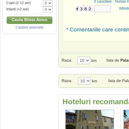
0
caractere :: Numar 
Copii (2-12 ani)
Introd
Infanti (<2 ani)
Cauta Bilete Avion
Cautare avansata
* Comentariile care contin
Raza:
fata de
Pala
km
Raza:
fata de Pal
km
Hoteluri recomanda