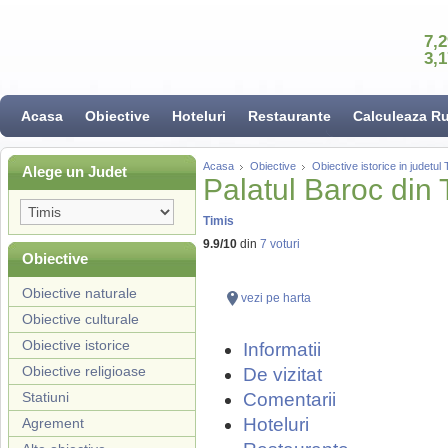
7,
3,
Acasa
Obiective
Hoteluri
Restaurante
Calculeaza R
Acasa
Obiective
Obiective istorice in judetul 
Alege un Judet
Palatul Baroc din
Timis
9.9
/
10
din
7
voturi
Obiective
Obiective naturale
vezi pe harta
Obiective culturale
Obiective istorice
Informatii
Obiective religioase
De vizitat
Statiuni
Comentarii
Hoteluri
Agrement