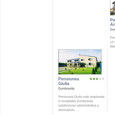
Pe
An
Dum
Pen
10 
Mal
Pensiunea
Giulia
Dumbravita
Pensiunea Giulia este amplasata
in localitatea Dumbravita,
subdiviziune administrativa a
municipiulu ...