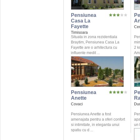
Pensiunea
Pe
Casa La
A
Fayette
Ce
Timisoara
Situata in zona rezidentiala
Pen
Braytim, Pensiunea Casa La
min
Fayette are o arhitectura cu
2 k
influente medit ...
Amp
Pensiunea
Pe
Anette
Ra
Covaci
Dud
Pensiunea Anette a fost
Pen
amenajata pentru a oferi confort
apa
si intimitate, in eleganta unui
un 
spatiu cu d ...