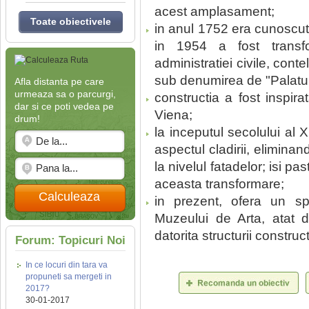
acest amplasament;
Toate obiectivele
in anul 1752 era cunoscu
in 1954 a fost transfo
administratiei civile, con
sub denumirea de "Palatul
Afla distanta pe care
urmeaza sa o parcurgi,
constructia a fost inspir
dar si ce poti vedea pe
Viena;
drum!
la inceputul secolului al 
aspectul cladirii, elimina
la nivelul fatadelor; isi p
aceasta transformare;
Calculeaza
in prezent, ofera un spa
Muzeului de Arta, atat d
datorita structurii construct
Forum: Topicuri Noi
In ce locuri din tara va
propuneti sa mergeti in
2017?
30-01-2017