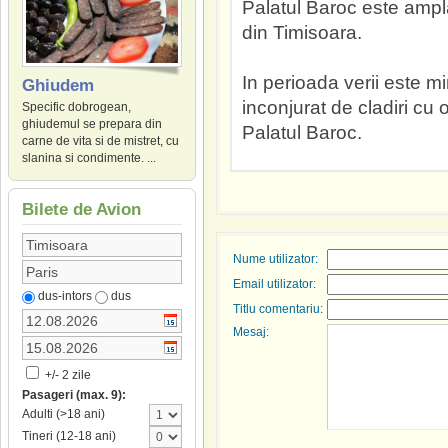
Palatul Baroc este ampla
din Timisoara.
In perioada verii este min
Ghiudem
inconjurat de cladiri cu
Specific dobrogean,
ghiudemul se prepara din
Palatul Baroc.
carne de vita si de mistret, cu
slanina si condimente. ...
Bilete de Avion
Nume utilizator:
Email utilizator:
dus-intors
dus
Titlu comentariu:
Mesaj:
+/- 2 zile
Pasageri (max. 9):
Adulti (>18 ani)
Tineri (12-18 ani)