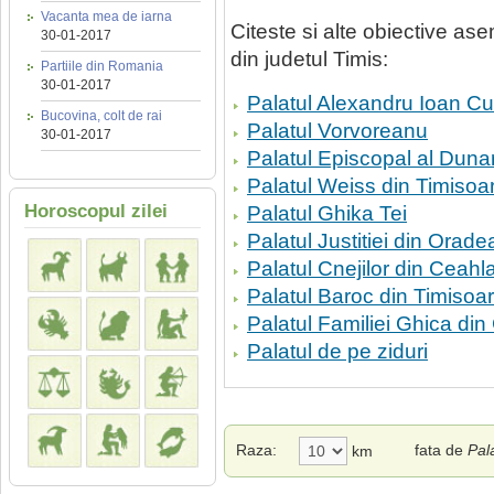
Vacanta mea de iarna
Citeste si alte obiective a
30-01-2017
din judetul Timis:
Partiile din Romania
30-01-2017
Palatul Alexandru Ioan C
Bucovina, colt de rai
Palatul Vorvoreanu
30-01-2017
Palatul Episcopal al Dunar
Palatul Weiss din Timisoa
Horoscopul zilei
Palatul Ghika Tei
Palatul Justitiei din Orade
Palatul Cnejilor din Ceahl
Palatul Baroc din Timisoa
Palatul Familiei Ghica din 
Palatul de pe ziduri
Raza:
fata de
Pal
km