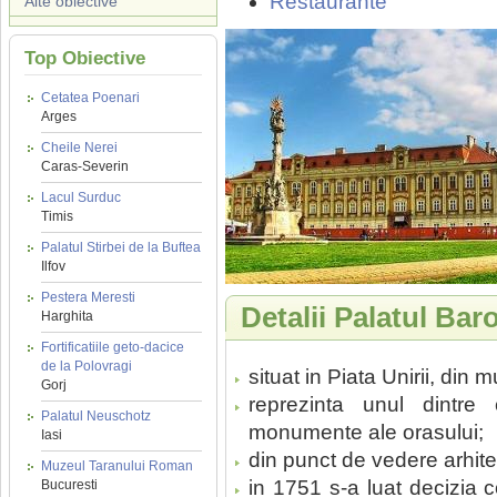
Restaurante
Alte obiective
Top Obiective
Cetatea Poenari
Arges
Cheile Nerei
Caras-Severin
Lacul Surduc
Timis
Palatul Stirbei de la Buftea
Ilfov
Pestera Meresti
Detalii Palatul Bar
Harghita
Fortificatiile geto-dacice
de la Polovragi
situat in Piata Unirii, din 
Gorj
reprezinta unul dintr
Palatul Neuschotz
monumente ale orasului;
Iasi
din punct de vedere arhitec
Muzeul Taranului Roman
in 1751 s-a luat decizia c
Bucuresti