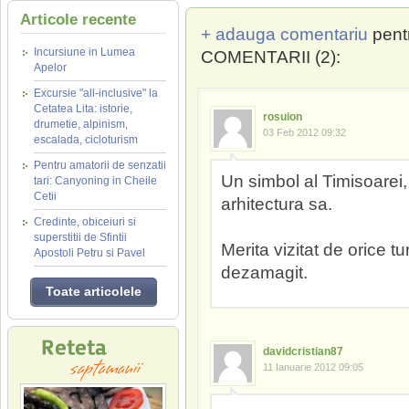
Articole recente
+ adauga comentariu
pent
Incursiune in Lumea
COMENTARII (2):
Apelor
Excursie "all-inclusive" la
Cetatea Lita: istorie,
rosuion
drumetie, alpinism,
03 Feb 2012 09:32
escalada, cicloturism
Pentru amatorii de senzatii
Un simbol al Timisoarei
tari: Canyoning in Cheile
Cetii
arhitectura sa.
Credinte, obiceiuri si
superstitii de Sfintii
Merita vizitat de orice tu
Apostoli Petru si Pavel
dezamagit.
Toate articolele
davidcristian87
11 Ianuarie 2012 09:05