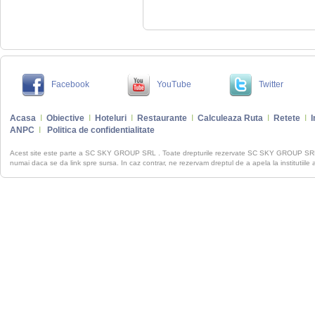
Facebook
YouTube
Twitter
Acasa
I
Obiective
I
Hoteluri
I
Restaurante
I
Calculeaza Ruta
I
Retete
I
I
ANPC
I
Politica de confidentialitate
Acest site este parte a SC SKY GROUP SRL . Toate drepturile rezervate SC SKY GROUP S
numai daca se da link spre sursa. In caz contrar, ne rezervam dreptul de a apela la institutiile 