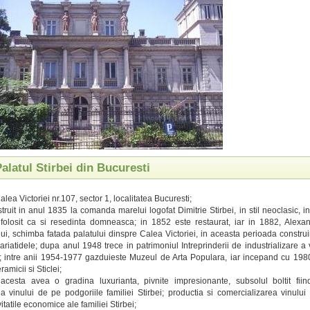
Palatul Stirbei din Bucuresti
alea Victoriei nr.107, sector 1, localitatea Bucuresti;
struit in anul 1835 la comanda marelui logofat Dimitrie Stirbei, in stil neoclasic, 
 folosit ca si resedinta domneasca; in 1852 este restaurat, iar in 1882, Alexand
ui, schimba fatada palatului dinspre Calea Victoriei, in aceasta perioada construi
cariatidele; dupa anul 1948 trece in patrimoniul Intreprinderii de industrializare a 
i; intre anii 1954-1977 gazduieste Muzeul de Arta Populara, iar incepand cu 19
micii si Sticlei;
 acesta avea o gradina luxurianta, pivnite impresionante, subsolul boltit fiin
a vinului de pe podgoriile familiei Stirbei; productia si comercializarea vinului
vitatile economice ale familiei Stirbei;