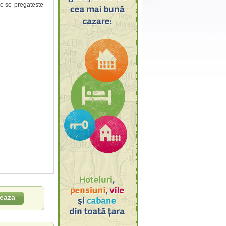
oc se pregateste
eaza