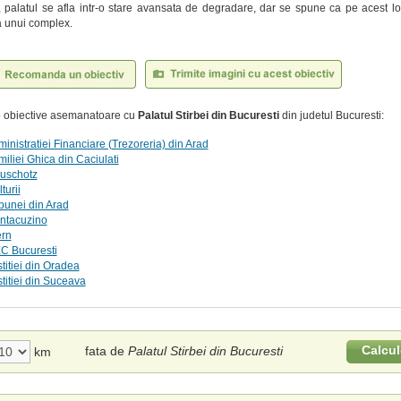
, palatul se afla intr-o stare avansata de degradare, dar se spune ca pe acest l
a unui complex.
te obiective asemanatoare cu
Palatul Stirbei din Bucuresti
din judetul Bucuresti:
ministratiei Financiare (Trezoreria) din Arad
miliei Ghica din Caciulati
euschotz
turii
ibunei din Arad
antacuzino
ern
EC Bucuresti
titiei din Oradea
stitiei din Suceava
Calcul
fata de
Palatul Stirbei din Bucuresti
km