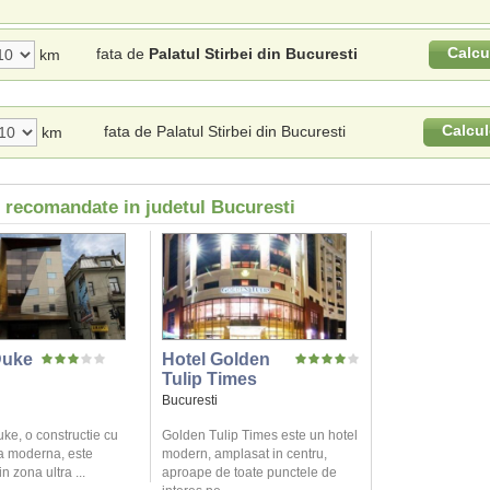
Calcu
fata de
Palatul Stirbei din Bucuresti
km
Calcul
fata de Palatul Stirbei din Bucuresti
km
i recomandate in judetul Bucuresti
Duke
Hotel Golden
Tulip Times
Bucuresti
ke, o constructie cu
Golden Tulip Times este un hotel
ra moderna, este
modern, amplasat in centru,
n zona ultra ...
aproape de toate punctele de