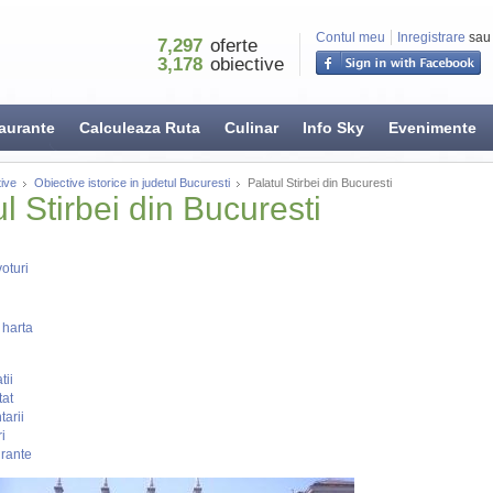
Contul meu
Inregistrare
sau
7,297
oferte
3,178
obiective
aurante
Calculeaza Ruta
Culinar
Info Sky
Evenimente
ive
Obiective istorice in judetul Bucuresti
Palatul Stirbei din Bucuresti
l Stirbei din Bucuresti
oturi
 harta
tii
tat
arii
i
rante