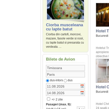
Ciorba musceleana
cu lapte batut
Hotel 
Ciorba din cartofi, morcovi,
Bucuresti
mazare, fasole verde si rosii,
cu lapte batut si presarata cu
verdeata. ...
Hotelul Tr
apropier
obiective t
Bilete de Avion
dus-intors
dus
Hotel C
Bucuresti
+/- 2 zile
Hotel Chr
Pasageri (max. 9):
24 spatii 