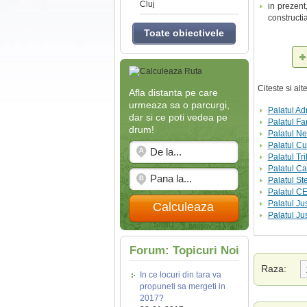
Cluj
in prezent
constructi
Toate obiectivele
Citeste si al
Afla distanta pe care
urmeaza sa o parcurgi,
Palatul Ad
dar si ce poti vedea pe
Palatul Fa
drum!
Palatul N
Palatul Cul
Palatul Tr
Palatul C
Palatul St
Palatul C
Palatul Jus
Calculeaza
Palatul Ju
Forum: Topicuri Noi
Raza:
In ce locuri din tara va
propuneti sa mergeti in
2017?