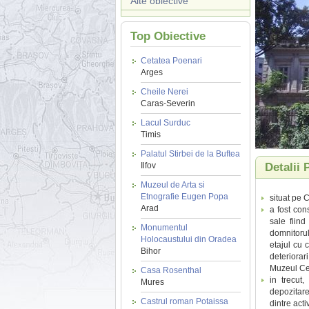
Alte obiective
Top Obiective
Cetatea Poenari
Arges
Cheile Nerei
Caras-Severin
Lacul Surduc
Timis
Palatul Stirbei de la Buftea
Ilfov
Detalii 
Muzeul de Arta si
Etnografie Eugen Popa
situat pe C
Arad
a fost con
sale fiind
Monumentul
domnitorul
Holocaustului din Oradea
etajul cu 
Bihor
deteriorar
Muzeul Cera
Casa Rosenthal
in trecut,
Mures
depozitare
Castrul roman Potaissa
dintre acti