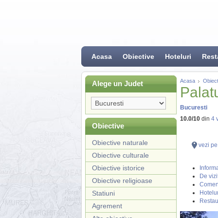
Acasa
Obiective
Hoteluri
Rest
Acasa
Obiect
Alege un Judet
Palatu
Bucuresti
10.0
/
10
din
4
v
Obiective
Obiective naturale
vezi pe
Obiective culturale
Obiective istorice
Informa
De vizi
Obiective religioase
Coment
Statiuni
Hotelur
Restau
Agrement