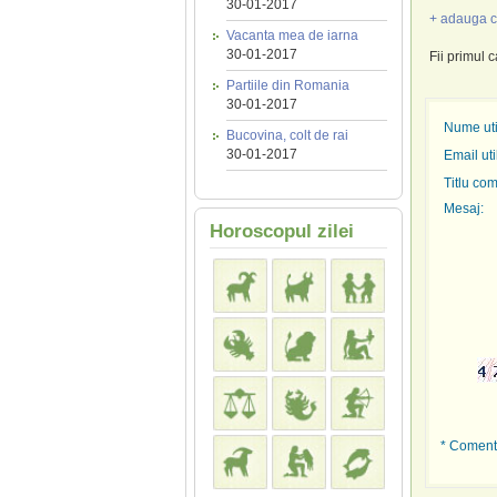
30-01-2017
+ adauga c
Vacanta mea de iarna
30-01-2017
Fii primul 
Partiile din Romania
30-01-2017
Nume util
Bucovina, colt de rai
30-01-2017
Email uti
Titlu com
Mesaj:
Horoscopul zilei
* Comenta