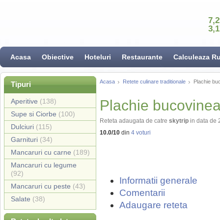
7,
3,
Acasa
Obiective
Hoteluri
Restaurante
Calculeaza R
Acasa
Retete culinare traditionale
Plachie bu
Tipuri
Aperitive
(138)
Plachie bucovine
Supe si Ciorbe
(100)
Reteta adaugata de catre
skytrip
in data de
Dulciuri
(115)
10.0
/
10
din
4
voturi
Garnituri
(34)
Mancaruri cu carne
(189)
Mancaruri cu legume
(92)
Informatii generale
Mancaruri cu peste
(43)
Comentarii
Salate
(38)
Adaugare reteta