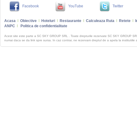
Facebook
YouTube
Twitter
Acasa
I
Obiective
I
Hoteluri
I
Restaurante
I
Calculeaza Ruta
I
Retete
I
I
ANPC
I
Politica de confidentialitate
Acest site este parte a SC SKY GROUP SRL . Toate drepturile rezervate SC SKY GROUP S
numai daca se da link spre sursa. In caz contrar, ne rezervam dreptul de a apela la institutiile 