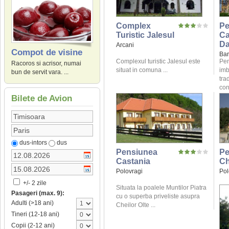
Complex
Pe
Turistic Jalesul
C
Da
Arcani
Compot de visine
Bar
Complexul turistic Jalesul este
Pen
Racoros si acrisor, numai
situat in comuna ...
imb
bun de servit vara. ...
tra
conf
Bilete de Avion
dus-intors
dus
Pensiunea
Pe
Castania
Ch
Polovragi
Pol
+/- 2 zile
Situata la poalele Muntilor Piatra
Pasageri (max. 9):
cu o superba priveliste asupra
Adulti (>18 ani)
Cheilor Olte ...
Tineri (12-18 ani)
Copii (2-12 ani)