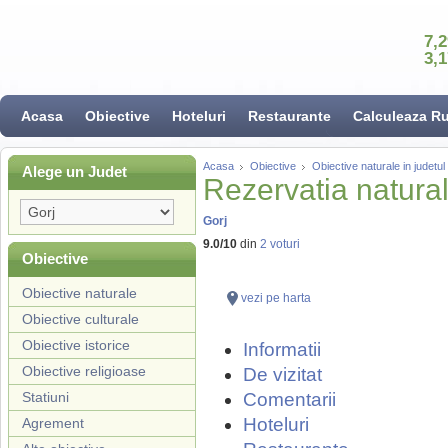
7,
3,
Acasa
Obiective
Hoteluri
Restaurante
Calculeaza R
Acasa
Obiective
Obiective naturale in judetul
Alege un Judet
Rezervatia natural
Gorj
9.0
/
10
din
2
voturi
Obiective
Obiective naturale
vezi pe harta
Obiective culturale
Obiective istorice
Informatii
Obiective religioase
De vizitat
Statiuni
Comentarii
Hoteluri
Agrement