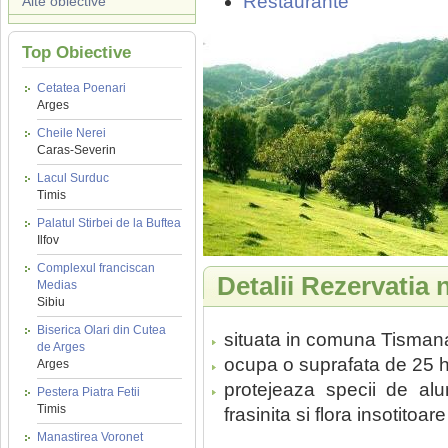
Restaurante
Alte obiective
Top Obiective
Cetatea Poenari
Arges
Cheile Nerei
Caras-Severin
Lacul Surduc
Timis
Palatul Stirbei de la Buftea
Ilfov
Complexul franciscan
Detalii Rezervatia 
Medias
Sibiu
Biserica Olari din Cutea
situata in comuna Tismana
de Arges
ocupa o suprafata de 25 
Arges
protejeaza specii de alu
Pestera Piatra Fetii
Timis
frasinita si flora insotito
Manastirea Voronet