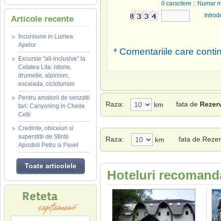
0
caractere :: Numar 
Introd
Articole recente
Incursiune in Lumea
Apelor
* Comentariile care contin
Excursie "all-inclusive" la
Cetatea Lita: istorie,
drumetie, alpinism,
escalada, cicloturism
Pentru amatorii de senzatii
Raza:
fata de
Rezerv
km
tari: Canyoning in Cheile
Cetii
Credinte, obiceiuri si
superstitii de Sfintii
Raza:
fata de Rezer
km
Apostoli Petru si Pavel
Toate articolele
Hoteluri recomanda