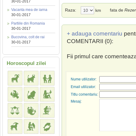
30-01-2017
Vacanta mea de iarna
Raza:
fata de
Rezerv
km
30-01-2017
Partiile din Romania
30-01-2017
+ adauga comentariu
pent
Bucovina, colt de rai
COMENTARII (0):
30-01-2017
Fii primul care comenteaza
Horoscopul zilei
Nume utilizator:
Email utilizator:
Titlu comentariu:
Mesaj: