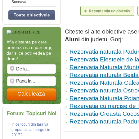
Suceava
Toate obiectivele
Citeste si alte obiective a
Aluni
din judetul Gorj:
Afla distanta pe care
urmeaza sa o parcurgi,
Rezervatia naturala Padur
dar si ce poti vedea pe
drum!
Rezervatia Elesteele de 
Rezervatia Naturala Munt
Rezervatia naturala Beid
Rezervatia Naturala Calca
Rezervatia naturala Ostro
Calculeaza
Rezervatia Naturala Poia
Rezervatia cu narcise de 
Forum: Topicuri Noi
Rezervatia Creasta Cocos
Rezervatia naturala Padu
In ce locuri din tara va
propuneti sa mergeti in
2017?