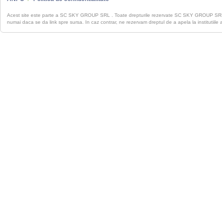
Acest site este parte a SC SKY GROUP SRL . Toate drepturile rezervate SC SKY GROUP S
numai daca se da link spre sursa. In caz contrar, ne rezervam dreptul de a apela la institutiile 