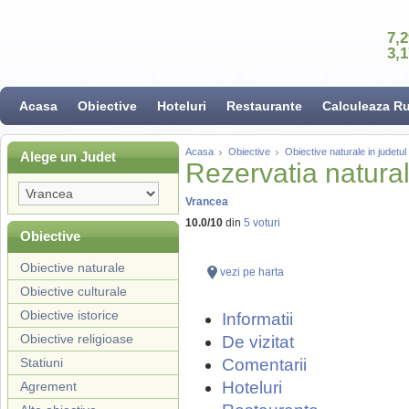
7,
3,
Acasa
Obiective
Hoteluri
Restaurante
Calculeaza R
Acasa
Obiective
Obiective naturale in judetu
Alege un Judet
Rezervatia natur
Vrancea
10.0
/
10
din
5
voturi
Obiective
Obiective naturale
vezi pe harta
Obiective culturale
Obiective istorice
Informatii
Obiective religioase
De vizitat
Statiuni
Comentarii
Hoteluri
Agrement