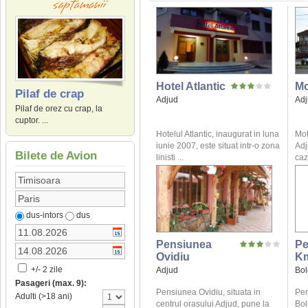
Hotel Atlantic
Mo
Pilaf de crap
Adjud
Ad
Pilaf de orez cu crap, la
cuptor. ...
Hotelul Atlantic, inaugurat in luna
Mot
iunie 2007, este situat intr-o zona
Adj
Bilete de Avion
linisti ...
caz
dus-intors
dus
Pensiunea
Pe
Ovidiu
K
+/- 2 zile
Adjud
Bol
Pasageri (max. 9):
Pensiunea Ovidiu, situata in
Pen
Adulti (>18 ani)
centrul orasului Adjud, pune la
Bol