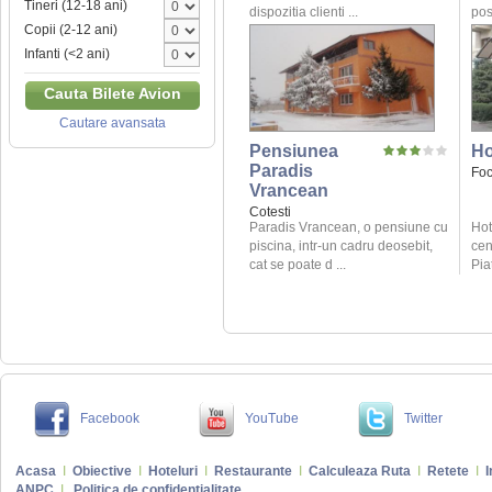
Tineri (12-18 ani)
dispozitia clienti ...
posi
Copii (2-12 ani)
Infanti (<2 ani)
Cauta Bilete Avion
Cautare avansata
Pensiunea
Ho
Paradis
Foc
Vrancean
Cotesti
Paradis Vrancean, o pensiune cu
Hot
piscina, intr-un cadru deosebit,
cen
cat se poate d ...
Piat
Facebook
YouTube
Twitter
Acasa
I
Obiective
I
Hoteluri
I
Restaurante
I
Calculeaza Ruta
I
Retete
I
I
ANPC
I
Politica de confidentialitate