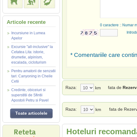
Articole recente
0
caractere :: Numar 
Introd
Incursiune in Lumea
Apelor
Excursie "all-inclusive" la
Cetatea Lita: istorie,
* Comentariile care contin
drumetie, alpinism,
escalada, cicloturism
Pentru amatorii de senzatii
tari: Canyoning in Cheile
Cetii
Raza:
fata de
Rezerv
km
Credinte, obiceiuri si
superstitii de Sfintii
Apostoli Petru si Pavel
Raza:
fata de Rezer
km
Toate articolele
Hoteluri recomanda