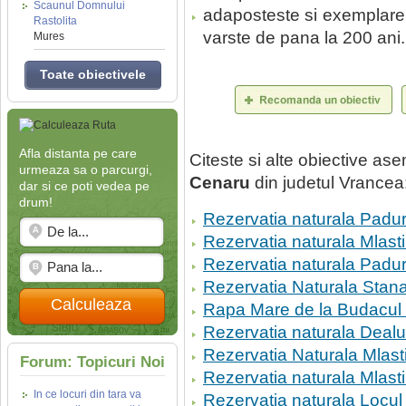
Scaunul Domnului
adaposteste si exemplare 
Rastolita
varste de pana la 200 ani.
Mures
Toate obiectivele
Afla distanta pe care
Citeste si alte obiective a
urmeaza sa o parcurgi,
Cenaru
din judetul Vrancea
dar si ce poti vedea pe
drum!
Rezervatia naturala Padu
Rezervatia naturala Mlast
Rezervatia naturala Padur
Rezervatia Naturala Stana 
Calculeaza
Rapa Mare de la Budacul
Rezervatia naturala Dealu
Rezervatia Naturala Mlast
Forum: Topicuri Noi
Rezervatia naturala Mlas
In ce locuri din tara va
Rezervatia naturala Locul f