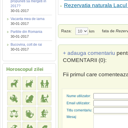
propuneti sa mergeti in
Rezervatia naturala Lacul
2017?
30-01-2017
Vacanta mea de iarna
30-01-2017
Raza:
fata de
Rezerv
km
Partiile din Romania
30-01-2017
Bucovina, colt de rai
30-01-2017
+ adauga comentariu
pent
COMENTARII (0):
Horoscopul zilei
Fii primul care comenteaza
Nume utilizator:
Email utilizator:
Titlu comentariu:
Mesaj: