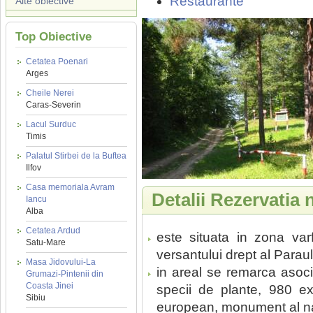
Restaurante
Alte obiective
Top Obiective
Cetatea Poenari
Arges
Cheile Nerei
Caras-Severin
Lacul Surduc
Timis
Palatul Stirbei de la Buftea
Ilfov
Casa memoriala Avram
Detalii Rezervatia
Iancu
Alba
Cetatea Ardud
este situata in zona var
Satu-Mare
versantului drept al Paraul
Masa Jidovului-La
in areal se remarca asoci
Grumazi-Pintenii din
Coasta Jinei
specii de plante, 980 ex
Sibiu
european, monument al nat