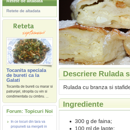
Retete de altadata
Retete de altadata
Tocanita speciala
Descriere Rulada 
de bureti ca la
Galati
Rulada cu branza si stafid
Tocanita de bureti cu marar si
patrunjel, stropita cu vin si
condimentata cu cimbru. ...
Ingrediente
Forum: Topicuri Noi
300 g de faina;
In ce locuri din tara va
propuneti sa mergeti in
100 ml de lapte;