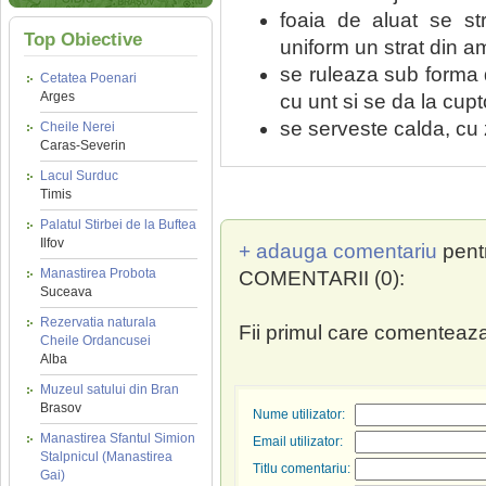
foaia de aluat se st
Top Obiective
uniform un strat din 
se ruleaza sub forma d
Cetatea Poenari
Arges
cu unt si se da la cup
se serveste calda, cu
Cheile Nerei
Caras-Severin
Lacul Surduc
Timis
Palatul Stirbei de la Buftea
Ilfov
+ adauga comentariu
pent
Manastirea Probota
COMENTARII (0):
Suceava
Rezervatia naturala
Fii primul care comenteaza
Cheile Ordancusei
Alba
Muzeul satului din Bran
Brasov
Nume utilizator:
Manastirea Sfantul Simion
Email utilizator:
Stalpnicul (Manastirea
Titlu comentariu:
Gai)