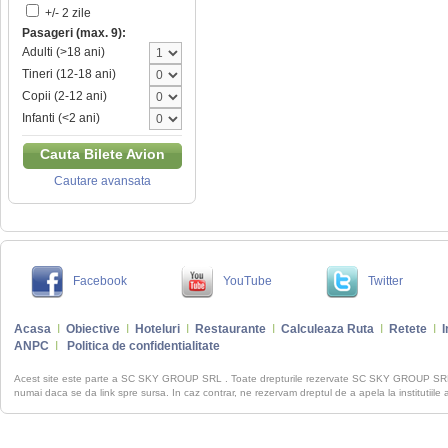
+/- 2 zile
Pasageri (max. 9):
Adulti (>18 ani)
Tineri (12-18 ani)
Copii (2-12 ani)
Infanti (<2 ani)
Cauta Bilete Avion
Cautare avansata
Facebook
YouTube
Twitter
Acasa
I
Obiective
I
Hoteluri
I
Restaurante
I
Calculeaza Ruta
I
Retete
I
I
ANPC
I
Politica de confidentialitate
Acest site este parte a SC SKY GROUP SRL . Toate drepturile rezervate SC SKY GROUP S
numai daca se da link spre sursa. In caz contrar, ne rezervam dreptul de a apela la institutiile 