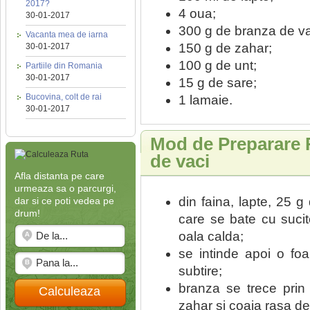
2017?
4 oua;
30-01-2017
300 g de branza de va
Vacanta mea de iarna
150 g de zahar;
30-01-2017
100 g de unt;
Partiile din Romania
30-01-2017
15 g de sare;
Bucovina, colt de rai
1 lamaie.
30-01-2017
Mod de Preparare 
de vaci
Afla distanta pe care
urmeaza sa o parcurgi,
din faina, lapte, 25 g
dar si ce poti vedea pe
drum!
care se bate cu sucit
oala calda;
se intinde apoi o foa
subtire;
branza se trece prin
Calculeaza
zahar si coaja rasa de