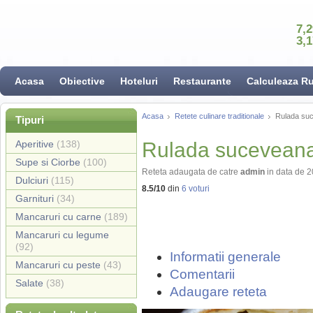
7,
3,
Acasa
Obiective
Hoteluri
Restaurante
Calculeaza R
Acasa
Retete culinare traditionale
Rulada suc
Tipuri
Aperitive
(138)
Rulada suceveana
Supe si Ciorbe
(100)
Reteta adaugata de catre
admin
in data de 
Dulciuri
(115)
8.5
/
10
din
6
voturi
Garnituri
(34)
Mancaruri cu carne
(189)
Mancaruri cu legume
(92)
Informatii generale
Mancaruri cu peste
(43)
Comentarii
Salate
(38)
Adaugare reteta