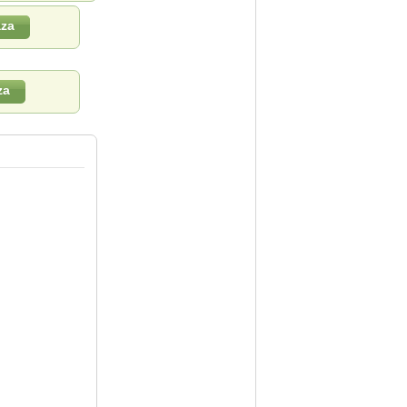
aza
za