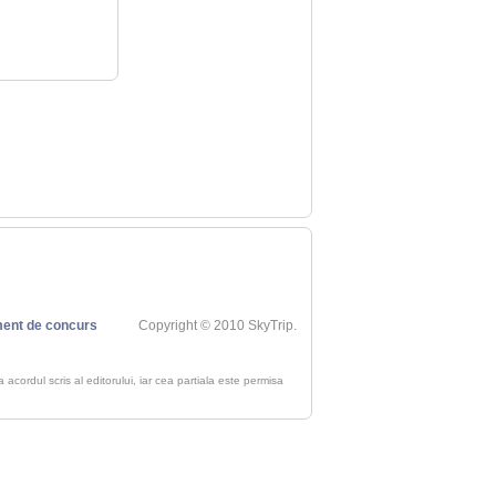
ent de concurs
Copyright © 2010 SkyTrip.
ra acordul scris al editorului, iar cea partiala este permisa