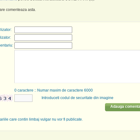
care comenteaza asta.
izator:
lizator:
entariu:
0
caractere :: Numar maxim de caractere 6000
Introduceti codul de securitate din imagine
Adauga comenta
riile care contin limbaj vulgar nu vor fi publicate.