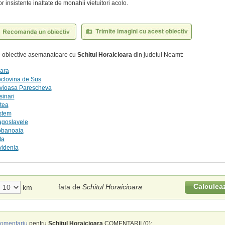
r insistente inaltate de monahii vietuitori acolo.
te obiective asemanatoare cu
Schitul Horaicioara
din judetul Neamt:
mara
oclovina de Sus
uvioasa Parescheva
sinari
ltea
stem
agoslavele
iobanoaia
ta
videnia
Calculea
fata de
Schitul Horaicioara
km
omentariu
pentru
Schitul Horaicioara
COMENTARII (0):