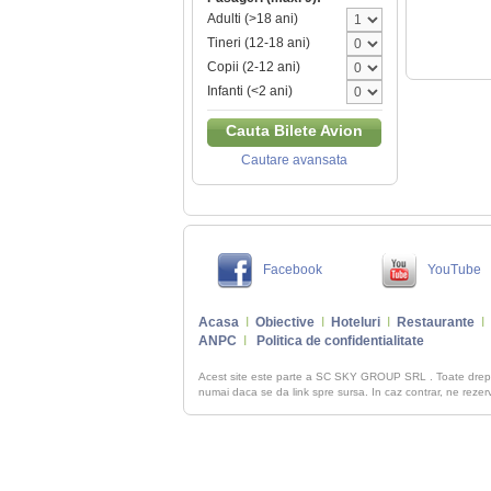
Adulti (>18 ani)
Tineri (12-18 ani)
Copii (2-12 ani)
Infanti (<2 ani)
Cauta Bilete Avion
Cautare avansata
Facebook
YouTube
Acasa
I
Obiective
I
Hoteluri
I
Restaurante
I
ANPC
I
Politica de confidentialitate
Acest site este parte a SC SKY GROUP SRL . Toate dre
numai daca se da link spre sursa. In caz contrar, ne rezerva