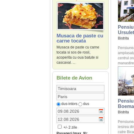
Pensiu
Ursule
Musaca de paste cu
Bistrita
carne tocata
Musaca de paste cu carne
Pensiunea
tocata si sos de rosii,
amplasata
acoperita cu oua batute si
centrul or
cascaval. ...
manastirea
Bilete de Avion
Pensiu
dus-intors
dus
Boema
Bistrita
Pensiunea
iesirea di
+/- 2 zile
catre Bicaz
Pasageri (max. 9):