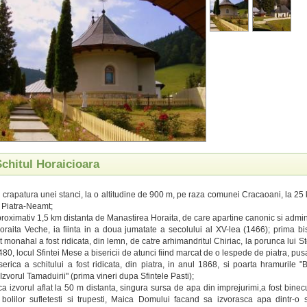
Schitul Horaicioara
in crapatura unei stanci, la o altitudine de 900 m, pe raza comunei Cracaoani, la 25
 Piatra-Neamt;
aproximativ 1,5 km distanta de Manastirea Horaita, de care apartine canonic si admini
oraita Veche, ia fiinta in a doua jumatate a secolului al XV-lea (1466); prima bi
monahal a fost ridicata, din lemn, de catre arhimandritul Chiriac, la porunca lui St
480, locul Sfintei Mese a bisericii de atunci fiind marcat de o lespede de piatra, pus
serica a schitului a fost ridicata, din piatra, in anul 1868, si poarta hramurile "
"Izvorul Tamaduirii" (prima vineri dupa Sfintele Pasti);
a izvorul aflat la 50 m distanta, singura sursa de apa din imprejurimi,a fost binec
 bolilor sufletesti si trupesti, Maica Domului facand sa izvorasca apa dintr-o