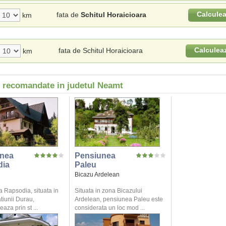
Calcule
fata de
Schitul Horaicioara
km
Calculea
fata de Schitul Horaicioara
km
i recomandate in judetul Neamt
nea
Pensiunea
dia
Paleu
Bicazu Ardelean
 Rapsodia, situata in
Situata in zona Bicazului
atiunii Durau,
Ardelean, pensiunea Paleu este
aza prin st ...
considerata un loc mod ...