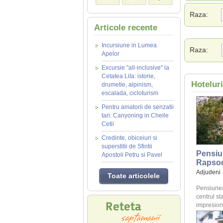
Raza:
Articole recente
Incursiune in Lumea
Raza:
Apelor
Excursie "all-inclusive" la
Cetatea Lita: istorie,
Hotelur
drumetie, alpinism,
escalada, cicloturism
Pentru amatorii de senzatii
tari: Canyoning in Cheile
Cetii
Credinte, obiceiuri si
superstitii de Sfintii
Pensiu
Apostoli Petru si Pavel
Rapso
Adjudeni
Toate articolele
Pensiunea
centrul st
impresione