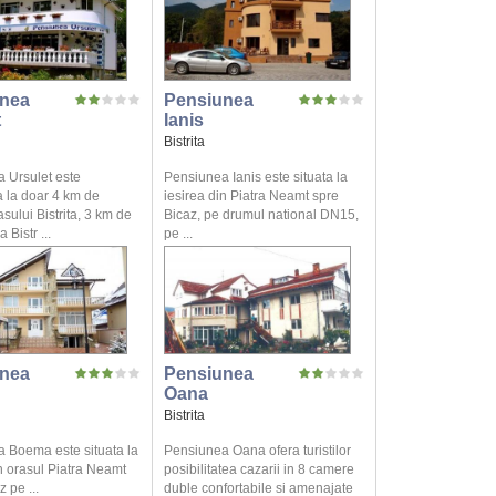
nea
Pensiunea
t
Ianis
Bistrita
 Ursulet este
Pensiunea Ianis este situata la
 la doar 4 km de
iesirea din Piatra Neamt spre
asului Bistrita, 3 km de
Bicaz, pe drumul national DN15,
 Bistr ...
pe ...
nea
Pensiunea
Oana
Bistrita
 Boema este situata la
Pensiunea Oana ofera turistilor
n orasul Piatra Neamt
posibilitatea cazarii in 8 camere
 pe ...
duble confortabile si amenajate