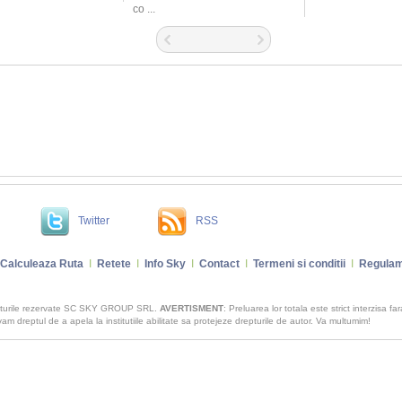
co ...
Twitter
RSS
Calculeaza Ruta
I
Retete
I
Info Sky
I
Contact
I
Termeni si conditii
I
Regulam
pturile rezervate SC SKY GROUP SRL.
AVERTISMENT
: Preluarea lor totala este strict interzisa fa
m dreptul de a apela la institutiile abilitate sa protejeze drepturile de autor. Va multumim!