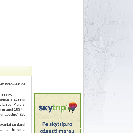
 km nord-vest de
strativ;
serica a acestui
efan cel Mare si
a in anul 1937;
Bunavestire" (25
uvantat cu darul
 stanca, in urma