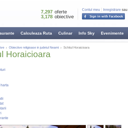
Contul meu
Inregistrare
sau
7,297
oferte
3,178
obiective
aurante
Calculeaza Ruta
Culinar
Info Sky
Evenimente
ive
Obiective religioase in judetul Neamt
Schitul Horaicioara
ul Horaicioara
turi
 harta
tii
tat
arii
i
rante