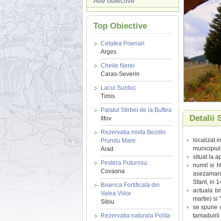
Alte obiective
Top Obiective
Cetatea Poenari
Arges
Cheile Nerei
Caras-Severin
Lacul Surduc
Timis
Palatul Stirbei de la Buftea
Detalii 
Ilfov
Rezervatia mixta Bezdin
localizat 
Prundu Mare
municipiul
Arad
situat la 
Pestera Puturosu
numit si H
Covasna
asezamant 
Sfant, in 1
Biserica Fortificata din
actuala bi
Valea Viilor
martie) si 
Sibiu
se spune c
Rezervatia naturala Polita
tamaduirii