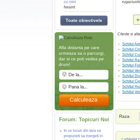
cu crini
rugaciunilo
Neamt
Toate obiectivele
Citeste si al
Schitul A
Afla distanta pe care
Schitul Ci
urmeaza sa o parcurgi,
Schitul C
dar si ce poti vedea pe
Schitul Ra
drum!
Schitul Fo
Schitul Ve
Schitul Dr
Schitul C
Schitul Hu
Schitul Vo
Calculeaza
Raza:
Forum: Topicuri Noi
In ce locuri din tara va
propuneti sa mergeti in
+ adauga c