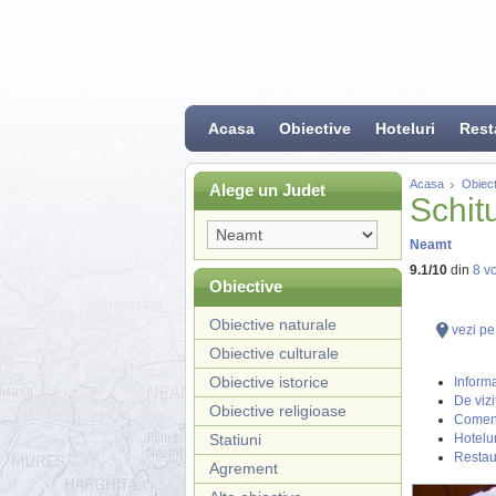
Acasa
Obiective
Hoteluri
Rest
Acasa
Obiect
Alege un Judet
Schit
Neamt
9.1
/
10
din
8
vo
Obiective
Obiective naturale
vezi pe
Obiective culturale
Obiective istorice
Informa
De vizi
Obiective religioase
Coment
Statiuni
Hotelur
Restau
Agrement