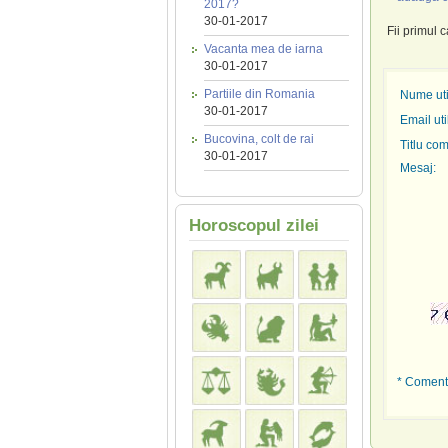
2017?
30-01-2017
Fii primul 
Vacanta mea de iarna
30-01-2017
Partiile din Romania
Nume util
30-01-2017
Email uti
Bucovina, colt de rai
Titlu com
30-01-2017
Mesaj:
Horoscopul zilei
* Comenta