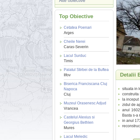
Alte obiective
Top Obiective
Cetatea Poenari
Arges
Cheile Nerei
Caras-Severin
Lacul Surduc
Timis
Palatul Stirbei de la Buftea
Detalii 
Ilfov
Biserica Franciscana Cluj
situata in
Napoca
construita
Cluj
la inceput
Muzeul Orasenesc Adjud
zidul de ap
Vrancea
anul 1602 
Basta s-a r
Castelul Alexius si
in anul 173
Georgius Bethlen
reconstruct
Mures
Lacul Meledic