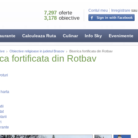
Contul meu
Inregistrare
sau
7,297
oferte
3,178
obiective
aurante
Calculeaza Ruta
Culinar
Info Sky
Evenimente
ive
Obiective religioase in judetul Brasov
Biserica fortificata din Rotbav
ca fortificata din Rotbav
oturi
 harta
tii
tat
arii
i
rante