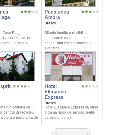
nea
Pensiunea
laga
Ambra
Brasov
a Casa Blaga este
Silueta inedita a cladirii si
r-o zona linistita, nu
interioarele amenajate cu un
 centrul orasului.
delicat simt estetic, camerele
avand fie ...
sprit
Hotel
Elegance
Express
Brasov
una din colinele ce
Hotel Elegance Express va ofera
c centrul Brasovului,
o gama larga de servicii pentru
rit ofera o panorama de
ca sejurul dumn ...