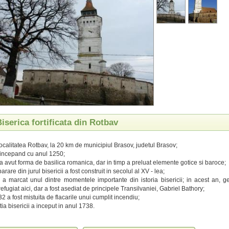
Biserica fortificata din Rotbav
 localitatea Rotbav, la 20 km de municipiul Brasov, judetul Brasov;
 incepand cu anul 1250;
 a avut forma de basilica romanica, dar in timp a preluat elemente gotice si baroce;
arare din jurul bisericii a fost construit in secolul al XV - lea;
a marcat unul dintre momentele importante din istoria bisericii; in acest an, g
efugiat aici, dar a fost asediat de principele Transilvaniei, Gabriel Bathory;
2 a fost mistuita de flacarile unui cumplit incendiu;
ia bisericii a inceput in anul 1738.