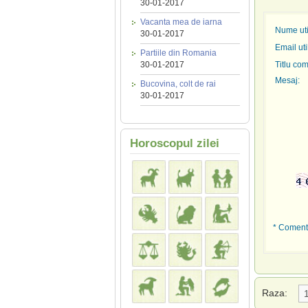
30-01-2017
Vacanta mea de iarna
Nume util
30-01-2017
Email uti
Partiile din Romania
30-01-2017
Titlu com
Mesaj:
Bucovina, colt de rai
30-01-2017
Horoscopul zilei
* Comenta
Raza: