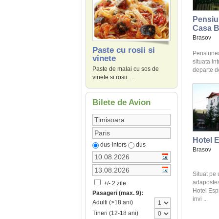
Pensiu
Casa B
Brasov
Paste cu rosii si
Pensiune
vinete
situata int
Paste de malai cu sos de
departe de
vinete si rosii. ...
Bilete de Avion
Hotel E
dus-intors
dus
Brasov
Situat pe 
adapostes
+/- 2 zile
Hotel Esp
Pasageri (max. 9):
invi ...
Adulti (>18 ani)
Tineri (12-18 ani)