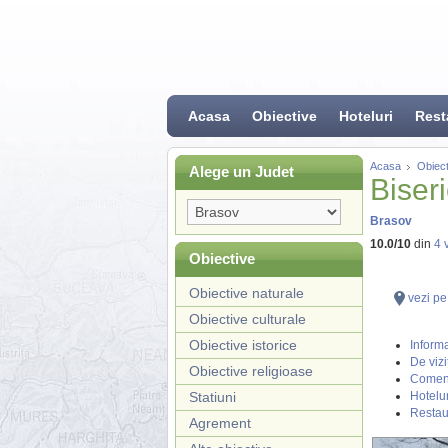
Acasa
Obiective
Hoteluri
Rest
Acasa
Obiect
Alege un Judet
Biseri
Brasov
10.0
/
10
din
4
v
Obiective
Obiective naturale
vezi pe
Obiective culturale
Obiective istorice
Informa
De vizi
Obiective religioase
Coment
Statiuni
Hotelur
Restau
Agrement