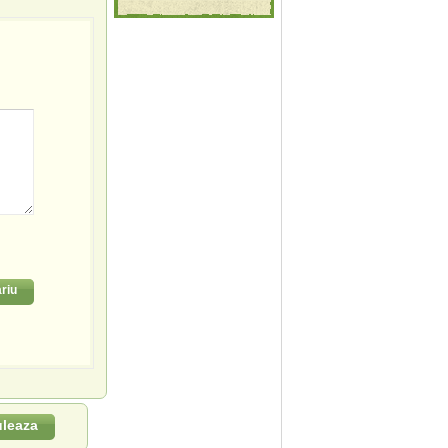
riu
uleaza