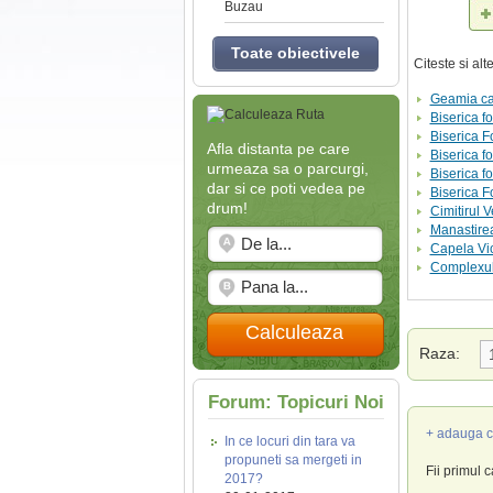
Buzau
Toate obiectivele
Citeste si al
Geamia cat
Biserica fo
Biserica F
Afla distanta pe care
Biserica fo
urmeaza sa o parcurgi,
Biserica f
dar si ce poti vedea pe
Biserica Fo
drum!
Cimitirul 
Manastirea
Capela Vi
Complexul
Calculeaza
Raza:
Forum: Topicuri Noi
+ adauga c
In ce locuri din tara va
propuneti sa mergeti in
Fii primul 
2017?