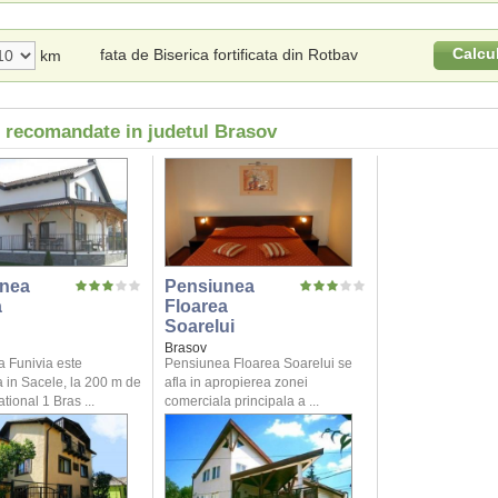
Calcu
fata de Biserica fortificata din Rotbav
km
i recomandate in judetul Brasov
nea
Pensiunea
a
Floarea
Soarelui
Brasov
 Funivia este
Pensiunea Floarea Soarelui se
 in Sacele, la 200 m de
afla in apropierea zonei
ional 1 Bras ...
comerciala principala a ...