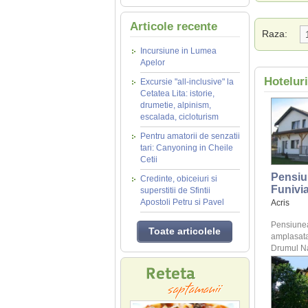
Articole recente
Raza:
Incursiune in Lumea
Apelor
Hotelur
Excursie "all-inclusive" la
Cetatea Lita: istorie,
drumetie, alpinism,
escalada, cicloturism
Pentru amatorii de senzatii
tari: Canyoning in Cheile
Cetii
Pensiu
Credinte, obiceiuri si
Funivi
superstitii de Sfintii
Apostoli Petru si Pavel
Acris
Pensiunea
Toate articolele
amplasata
Drumul Nat