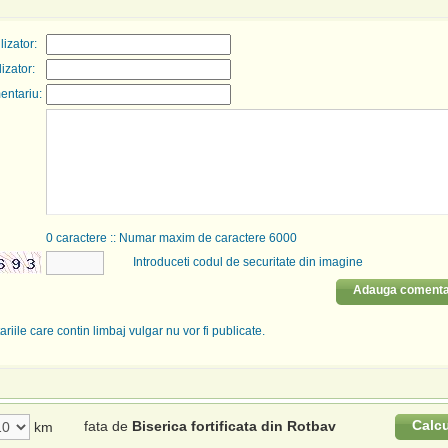
izator:
lizator:
entariu:
0
caractere :: Numar maxim de caractere 6000
Introduceti codul de securitate din imagine
Adauga comenta
riile care contin limbaj vulgar nu vor fi publicate.
Calc
fata de
Biserica fortificata din Rotbav
km