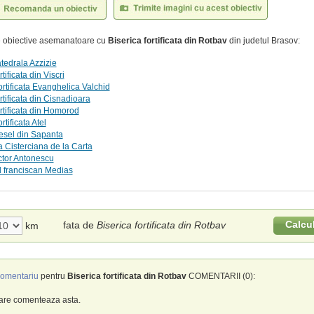
te obiective asemanatoare cu
Biserica fortificata din Rotbav
din judetul Brasov:
edrala Azzizie
rtificata din Viscri
ortificata Evanghelica Valchid
rtificata din Cisnadioara
ortificata din Homorod
rtificata Atel
Vesel din Sapanta
 Cisterciana de la Carta
ctor Antonescu
 franciscan Medias
Calcu
fata de
Biserica fortificata din Rotbav
km
omentariu
pentru
Biserica fortificata din Rotbav
COMENTARII (0):
care comenteaza asta.