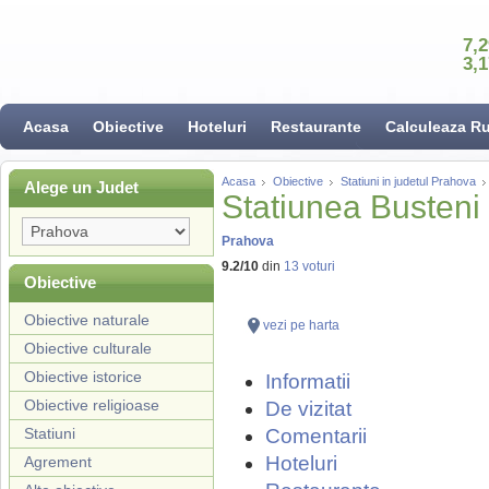
7,
3,
Acasa
Obiective
Hoteluri
Restaurante
Calculeaza R
Acasa
Obiective
Statiuni in judetul Prahova
Alege un Judet
Statiunea Busteni
Prahova
9.2
/
10
din
13
voturi
Obiective
Obiective naturale
vezi pe harta
Obiective culturale
Obiective istorice
Informatii
Obiective religioase
De vizitat
Statiuni
Comentarii
Hoteluri
Agrement