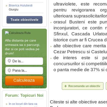
ultraviolete, este reco
Biserica Hulubesti
pentru revigorarea org
Giurgiu
ulterioara suprasolicitarilo
Toate obiectivele
orasul Busteni este pun
inconjuratori, ce conti
Sfinxul, Cascada Urlato
istorice cum ar fi Crucea
Afla distanta pe care
urmeaza sa o parcurgi,
alte obiective care merit
dar si ce poti vedea pe
Cezar Petrescu si Castelu
drum!
de interes este si par
concursurilor si competiti
o panta medie de 37% si o
Calculeaza
Forum: Topicuri Noi
Citeste si alte obiective a
In ce locuri din tara va