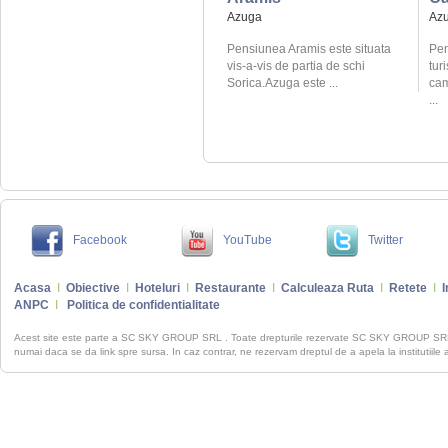
Azuga
Az
Pensiunea Aramis este situata
Pen
vis-a-vis de partia de schi
turi
Sorica.Azuga este ...
cam
...
Facebook
YouTube
Twitter
Acasa
I
Obiective
I
Hoteluri
I
Restaurante
I
Calculeaza Ruta
I
Retete
I
I
ANPC
I
Politica de confidentialitate
Acest site este parte a SC SKY GROUP SRL . Toate drepturile rezervate SC SKY GROUP S
numai daca se da link spre sursa. In caz contrar, ne rezervam dreptul de a apela la institutiile 