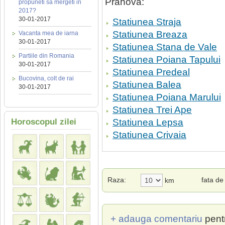
Prahova:
propuneti sa mergeti in
2017?
30-01-2017
Statiunea Straja
Statiunea Breaza
Vacanta mea de iarna
30-01-2017
Statiunea Stana de Vale
Partiile din Romania
Statiunea Poiana Tapului
30-01-2017
Statiunea Predeal
Bucovina, colt de rai
Statiunea Balea
30-01-2017
Statiunea Poiana Marului
Statiunea Trei Ape
Horoscopul zilei
Statiunea Lepsa
Statiunea Crivaia
Raza:
fata d
km
+ adauga comentariu
pent