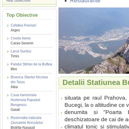
Restaurante
Alte obiective
Top Obiective
Cetatea Poenari
Arges
Cheile Nerei
Caras-Severin
Lacul Surduc
Timis
Palatul Stirbei de la Buftea
Ilfov
Biserica Sfantul Nicolae
Detalii Statiunea B
din Teius
Alba
Casa memoriala
situata pe raul Prahova,
Hortensia Papadat
Bucegi, la o altitudine ce 
Bengescu
Galati
denumita si "Poarta Bu
Rezervatia naturala
deschizatoare de cai de a
Zavoaiele Borcutului
climatul tonic si stimulat
Bistrita-Nasaud