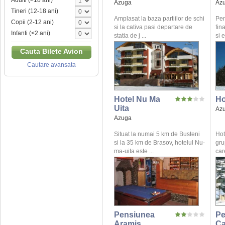
Adulti (>18 ani)
Azuga
Az
Tineri (12-18 ani)
Amplasat la baza partiilor de schi
Pen
Copii (2-12 ani)
si la cativa pasi departare de
fin
Infanti (<2 ani)
statia de j ...
si 
Cauta Bilete Avion
Cautare avansata
Hotel Nu Ma
Ho
Uita
Az
Azuga
Situat la numai 5 km de Busteni
Hot
si la 35 km de Brasov, hotelul Nu-
gru
ma-uita este ...
care
Pensiunea
Pe
Aramis
Ca