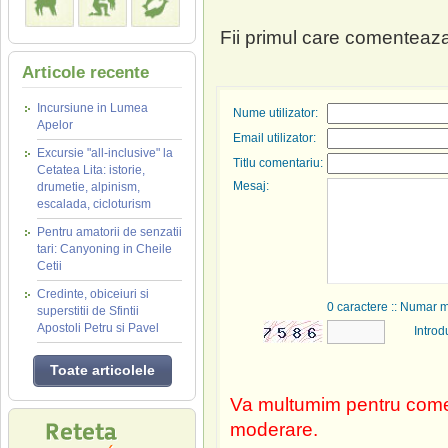
Fii primul care comenteaza
Articole recente
Incursiune in Lumea
Nume utilizator:
Apelor
Email utilizator:
Excursie "all-inclusive" la
Titlu comentariu:
Cetatea Lita: istorie,
Mesaj:
drumetie, alpinism,
escalada, cicloturism
Pentru amatorii de senzatii
tari: Canyoning in Cheile
Cetii
Credinte, obiceiuri si
0
caractere :: Numar 
superstitii de Sfintii
Apostoli Petru si Pavel
Introd
Toate articolele
Va multumim pentru comen
moderare.