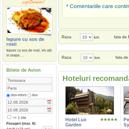
* Comentariile care contin
Raza:
fata de
km
Iepure cu sos de
rosii
Iepure cu sos de rosii, vin alb
si ceapa. ...
Raza:
fata de
km
Bilete de Avion
Hoteluri recomanda
dus-intors
dus
+/- 2 zile
Hotel Lux
Pe
Pasageri (max. 9):
Garden
Sy