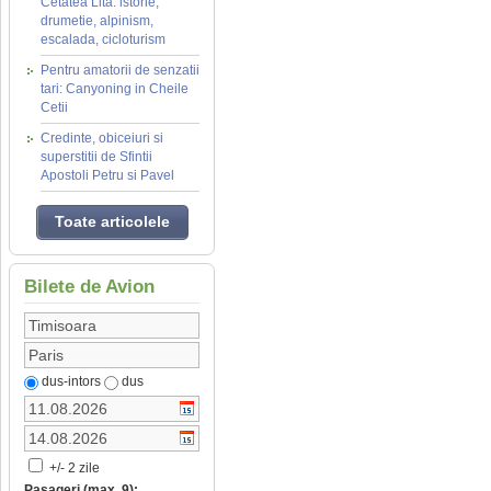
Cetatea Lita: istorie,
drumetie, alpinism,
escalada, cicloturism
Pentru amatorii de senzatii
tari: Canyoning in Cheile
Cetii
Credinte, obiceiuri si
superstitii de Sfintii
Apostoli Petru si Pavel
Toate articolele
Bilete de Avion
dus-intors
dus
+/- 2 zile
Pasageri (max. 9):