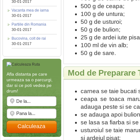
30-01-2017
500 g de ceapa;
Vacanta mea de iarna
100 g de untura;
30-01-2017
50 g de usturoi;
Partiile din Romania
50 g de bulion;
30-01-2017
25 g de ardei iute pisa
Bucovina, colt de rai
30-01-2017
100 ml de vin alb;
50 g de sare.
Mod de Preparare 
Afla distanta pe care
urmeaza sa o parcurgi,
dar si ce poti vedea pe
carnea se taie bucati si
drum!
ceapa se toaca maru
adauga peste si se ca
se adauga apoi bulionu
se lasa sa fiarba si se
Calculeaza
usturoiul se taie maru
si ardeiul pisat;