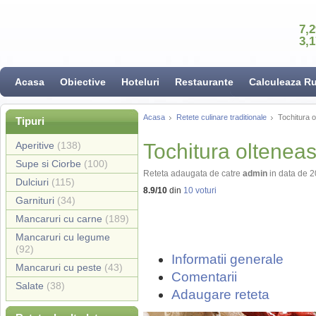
7,
3,
Acasa
Obiective
Hoteluri
Restaurante
Calculeaza R
Acasa
Retete culinare traditionale
Tochitura 
Tipuri
Aperitive
(138)
Tochitura oltenea
Supe si Ciorbe
(100)
Reteta adaugata de catre
admin
in data de 
Dulciuri
(115)
8.9
/
10
din
10
voturi
Garnituri
(34)
Mancaruri cu carne
(189)
Mancaruri cu legume
(92)
Informatii generale
Mancaruri cu peste
(43)
Comentarii
Salate
(38)
Adaugare reteta