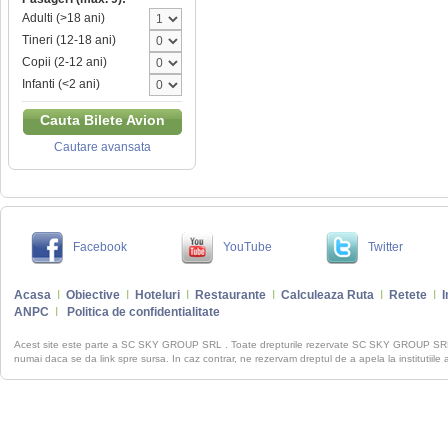
Adulti (>18 ani)
Tineri (12-18 ani)
Copii (2-12 ani)
Infanti (<2 ani)
Cauta Bilete Avion
Cautare avansata
Facebook
YouTube
Twitter
Acasa
I
Obiective
I
Hoteluri
I
Restaurante
I
Calculeaza Ruta
I
Retete
I
I
ANPC
I
Politica de confidentialitate
Acest site este parte a SC SKY GROUP SRL . Toate drepturile rezervate SC SKY GROUP S
numai daca se da link spre sursa. In caz contrar, ne rezervam dreptul de a apela la institutiile 