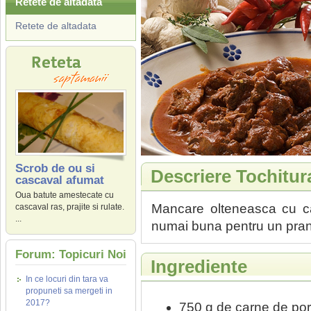
Retete de altadata
Retete de altadata
Scrob de ou si
Descriere Tochitur
cascaval afumat
Oua batute amestecate cu
Mancare olteneasca cu car
cascaval ras, prajite si rulate.
...
numai buna pentru un pran
Forum: Topicuri Noi
Ingrediente
In ce locuri din tara va
propuneti sa mergeti in
2017?
750 g de carne de por