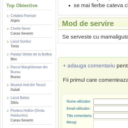
se mai fierbe cateva 
Top Obiective
Cetatea Poenari
Arges
Mod de servire
Cheile Nerei
Caras-Severin
Se serveste cu mamaliguta
Lacul Surduc
Timis
Palatul Stirbei de la Buftea
Ilfov
+ adauga comentariu
pent
Parcul Marghiloman din
Buzau
Buzau
Fii primul care comenteaza
Muzeul mixt din Tecuci
Galati
Lacul Balea
Nume utilizator:
Sibiu
Email utilizator:
Pestera Hotilor (Grota
Haiducilor)
Titlu comentariu:
Caras-Severin
Mesaj: