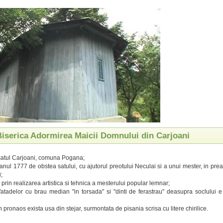
 Biserica Adormirea Maicii Domnului din Carjoani
 satul Carjoani, comuna Pogana;
n anul 1777 de obstea satului, cu ajutorul preotului Neculai si a unui mester, in pr
;
prin realizarea artistica si tehnica a mesterului popular lemnar;
fatadelor cu brau median "in torsada" si "dinti de ferastrau" deasupra soclului e 
in pronaos exista usa din stejar, surmontata de pisania scrisa cu litere chirilice.