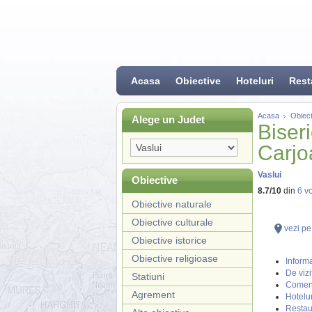
Acasa
Obiective
Hoteluri
Rest
Acasa
Obiect
Alege un Judet
Biser
Carjo
Vaslui
Obiective
8.7
/
10
din
6
vo
Obiective naturale
Obiective culturale
vezi pe
Obiective istorice
Obiective religioase
Informa
De vizi
Statiuni
Coment
Agrement
Hotelur
Restau