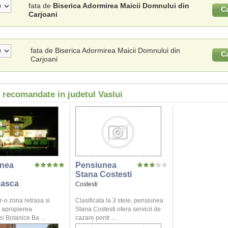
fata de
Biserica Adormirea Maicii Domnului din
C
Carjoani
fata de Biserica Adormirea Maicii Domnului din
C
Carjoani
 recomandate in judetul Vaslui
nea
Pensiunea
Stana Costesti
asca
Costesti
tr-o zona retrasa si
Clasificata la 3 stele, pensiunea
in apropierea
Stana Costesti ofera servicii de
i Botanice Ba ...
cazare pentr ...