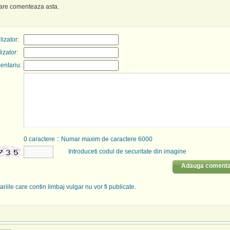
care comenteaza asta.
izator:
lizator:
entariu:
0
caractere :: Numar maxim de caractere 6000
Introduceti codul de securitate din imagine
Adauga comenta
riile care contin limbaj vulgar nu vor fi publicate.