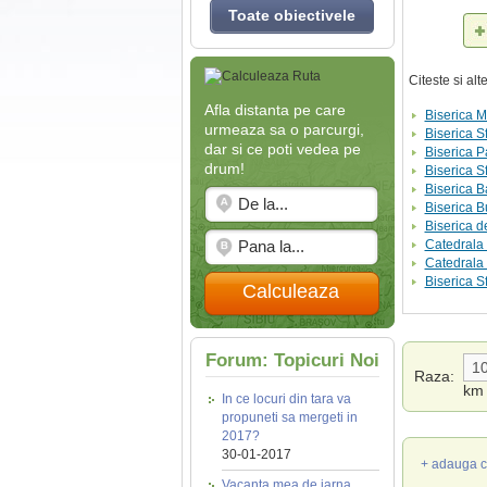
Toate obiectivele
Citeste si al
Afla distanta pe care
Biserica M
urmeaza sa o parcurgi,
Biserica Sf
dar si ce poti vedea pe
Biserica P
drum!
Biserica S
Biserica 
Biserica B
Biserica d
Catedrala 
Catedrala 
Biserica S
Calculeaza
Forum: Topicuri Noi
Raza:
km
In ce locuri din tara va
propuneti sa mergeti in
2017?
30-01-2017
+ adauga c
Vacanta mea de iarna