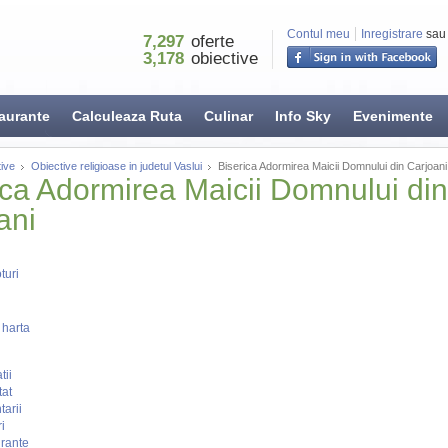
Contul meu
Inregistrare
sau
7,297
oferte
3,178
obiective
aurante
Calculeaza Ruta
Culinar
Info Sky
Evenimente
ive
Obiective religioase in judetul Vaslui
Biserica Adormirea Maicii Domnului din Carjoani
ica Adormirea Maicii Domnului din
ani
turi
 harta
tii
tat
arii
i
rante