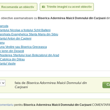
te obiective asemanatoare cu
Biserica Adormirea Maicii Domnului din Carjoani
din
arcuta
antului Nicolae a fostului Schit Balteni
arohiala Evanghelica Sfanta Maria din Sibiu
fantul Anton din Capleni
Banu
una Vestire sau Biserica Greceasca
e lemn din Desesti
Nasterea Sfantului Ioan Botezatorul din Arad
Catolica din Ditrau
fantul Vasile
fata de
Biserica Adormirea Maicii Domnului din
C
Carjoani
omentariu
pentru
Biserica Adormirea Maicii Domnului din Carjoani
COMENTARII 