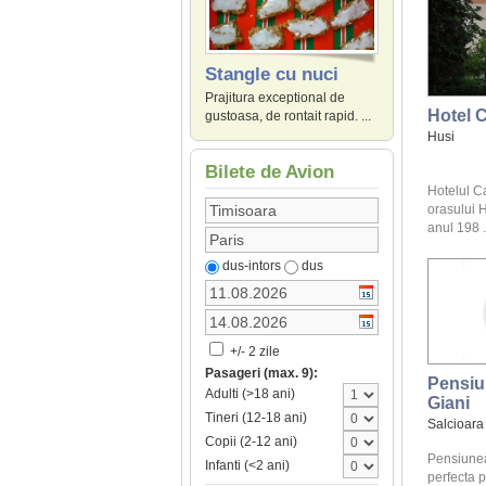
Stangle cu nuci
Prajitura exceptional de
Hotel 
gustoasa, de rontait rapid. ...
Husi
Bilete de Avion
Hotelul Ca
orasului H
anul 198 .
dus-intors
dus
+/- 2 zile
Pasageri (max. 9):
Pensiu
Adulti (>18 ani)
Giani
Tineri (12-18 ani)
Salcioara
Copii (2-12 ani)
Pensiunea
Infanti (<2 ani)
perfecta p