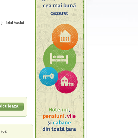
 judetul Vaslui:
alculeaza
(0):