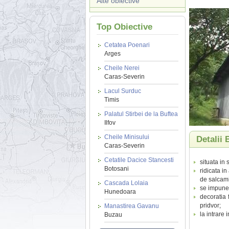
Alte obiective
Top Obiective
Cetatea Poenari
Arges
Cheile Nerei
Caras-Severin
Lacul Surduc
Timis
Palatul Stirbei de la Buftea
Ilfov
Cheile Minisului
Detalii
Caras-Severin
Cetatile Dacice Stancesti
situata in
Botosani
ridicata i
de salcami
Cascada Lolaia
se impune 
Hunedoara
decoratia 
pridvor;
Manastirea Gavanu
la intrare 
Buzau