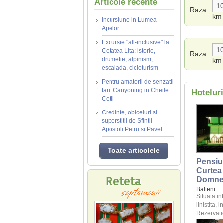
Articole recente
Raza:
km
Incursiune in Lumea
Apelor
Excursie "all-inclusive" la
Cetatea Lita: istorie,
Raza:
drumetie, alpinism,
km
escalada, cicloturism
Pentru amatorii de senzatii
tari: Canyoning in Cheile
Hoteluri
Cetii
Credinte, obiceiuri si
superstitii de Sfintii
Apostoli Petru si Pavel
Toate articolele
Pensiu
Curtea
Domne
Balteni
Situata in
linistita, 
Rezervatie