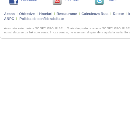
Facebook
YouTube
Twitter
Acasa
I
Obiective
I
Hoteluri
I
Restaurante
I
Calculeaza Ruta
I
Retete
I
I
ANPC
I
Politica de confidentialitate
Acest site este parte a SC SKY GROUP SRL . Toate drepturile rezervate SC SKY GROUP S
numai daca se da link spre sursa. In caz contrar, ne rezervam dreptul de a apela la institutiile 