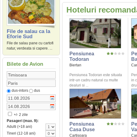
Hoteluri recomanda
File de salau ca la
Eforie Sud
File de salau pane cu cartofi
natur, verdeata si capere. ...
Pensiunea
Pe
Todoran
Ba
Bilete de Avion
Biertan
Car
Pensiunea Todoran este situata
Pen
intr-un cadru natural cu multe
in 
dealuri si ...
dru
dus-intors
dus
+/- 2 zile
Pasageri (max. 9):
Pensiunea
Pe
Adulti (>18 ani)
Casa Duse
Va
Tineri (12-18 ani)
Cartisoara
Car