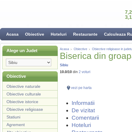
7,
3,
Acasa
Obiective
Hoteluri
Restaurante
Calculeaza R
Acasa
Obiective
Obiective religioase in judetu
Alege un Judet
Biserica din groa
Sibiu
10.0
/
10
din
2
voturi
Obiective
Obiective naturale
vezi pe harta
Obiective culturale
Obiective istorice
Informatii
Obiective religioase
De vizitat
Statiuni
Comentarii
Hoteluri
Agrement