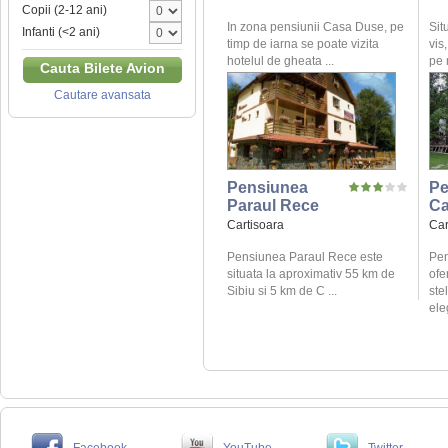
Copii (2-12 ani)
In zona pensiunii Casa Duse, pe
Sit
Infanti (<2 ani)
timp de iarna se poate vizita
vis
hotelul de gheata ...
pe 
Cauta Bilete Avion
Cautare avansata
Pensiunea
Pe
Paraul Rece
Ca
Cartisoara
Car
Pensiunea Paraul Rece este
Pen
situata la aproximativ 55 km de
ofe
Sibiu si 5 km de C ...
ste
ele