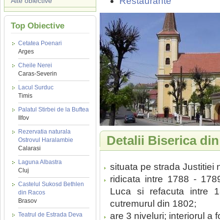
Restaurante
Alte obiective
Top Obiective
Cetatea Poenari
Arges
Cheile Nerei
Caras-Severin
Lacul Surduc
Timis
Palatul Stirbei de la Buftea
Ilfov
Rezervatia naturala
Detalii Biserica di
Ostrovul Haralambie
Calarasi
Laguna Albastra
situata pe strada Justitiei n
Cluj
ridicata intre 1788 - 17
Castelul Sukosd Bethlen
Luca si refacuta intre 
din Racos
Brasov
cutremurul din 1802;
are 3 niveluri; interiorul a
Teatrul de Estrada Deva