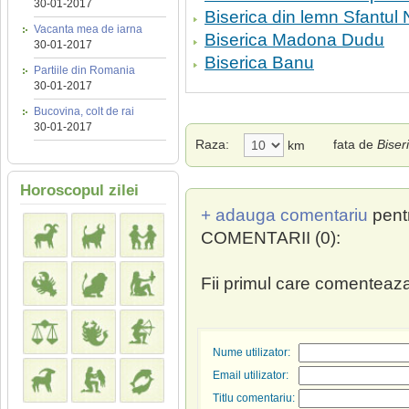
30-01-2017
Biserica din lemn Sfantul 
Vacanta mea de iarna
Biserica Madona Dudu
30-01-2017
Biserica Banu
Partiile din Romania
30-01-2017
Bucovina, colt de rai
30-01-2017
Raza:
fata de
Biser
km
Horoscopul zilei
+ adauga comentariu
pent
COMENTARII (0):
Fii primul care comenteaza
Nume utilizator:
Email utilizator:
Titlu comentariu: