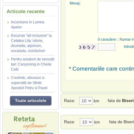
Mesaj:
Articole recente
Incursiune in Lumea
Apelor
Excursie "all-inclusive" la
0
caractere :: Numar 
Cetatea Lita: istorie,
drumetie, alpinism,
Introd
escalada, cicloturism
Pentru amatorii de senzatii
tari: Canyoning in Cheile
* Comentariile care contin
Cetii
Credinte, obiceiuri si
superstitii de Sfintii
Apostoli Petru si Pavel
Toate articolele
Raza:
fata de
Biser
km
Raza:
fata de Biser
km