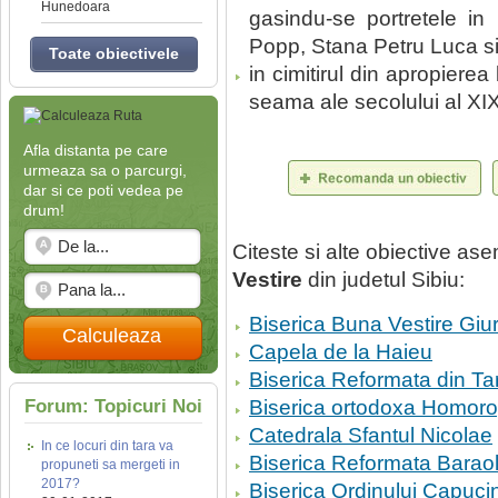
Hunedoara
gasindu-se portretele in u
Popp, Stana Petru Luca s
Toate obiectivele
in cimitirul din apropierea
seama ale secolului al XIX-le
Afla distanta pe care
urmeaza sa o parcurgi,
dar si ce poti vedea pe
drum!
Citeste si alte obiective a
Vestire
din judetul Sibiu:
Biserica Buna Vestire Giu
Calculeaza
Capela de la Haieu
Biserica Reformata din T
Forum: Topicuri Noi
Biserica ortodoxa Homor
Catedrala Sfantul Nicolae
In ce locuri din tara va
Biserica Reformata Baraol
propuneti sa mergeti in
2017?
Biserica Ordinului Capuci