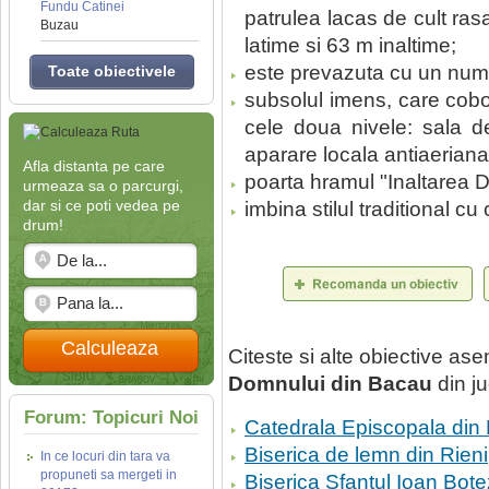
Fundu Catinei
patrulea lacas de cult ra
Buzau
latime si 63 m inaltime;
este prevazuta cu un num
Toate obiectivele
subsolul imens, care cob
cele doua nivele: sala d
aparare locala antiaeriana,
Afla distanta pe care
poarta hramul "Inaltarea 
urmeaza sa o parcurgi,
dar si ce poti vedea pe
imbina stilul traditional cu
drum!
Calculeaza
Citeste si alte obiective a
Domnului din Bacau
din j
Forum: Topicuri Noi
Catedrala Episcopala din
Biserica de lemn din Rieni
In ce locuri din tara va
propuneti sa mergeti in
Biserica Sfantul Ioan Bot