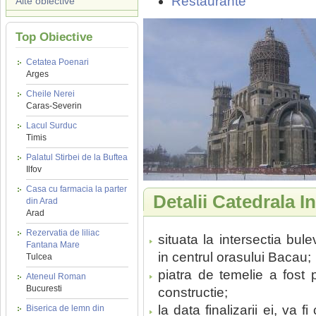
Restaurante
Alte obiective
Top Obiective
Cetatea Poenari
Arges
Cheile Nerei
Caras-Severin
Lacul Surduc
Timis
Palatul Stirbei de la Buftea
Ilfov
Casa cu farmacia la parter
Detalii Catedrala 
din Arad
Arad
Rezervatia de liliac
situata la intersectia bul
Fantana Mare
in centrul orasului Bacau;
Tulcea
piatra de temelie a fost 
Ateneul Roman
Bucuresti
constructie;
la data finalizarii ei, va
Biserica de lemn din