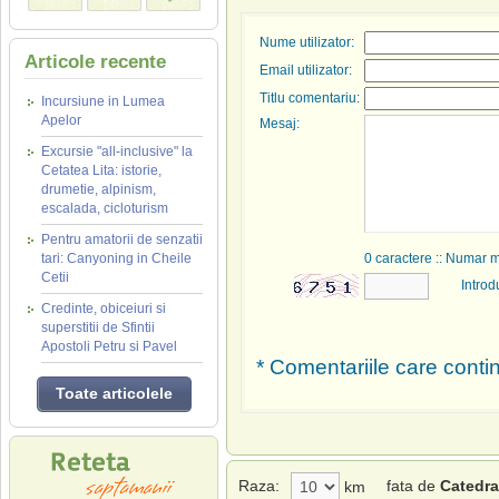
Nume utilizator:
Articole recente
Email utilizator:
Titlu comentariu:
Incursiune in Lumea
Apelor
Mesaj:
Excursie "all-inclusive" la
Cetatea Lita: istorie,
drumetie, alpinism,
escalada, cicloturism
Pentru amatorii de senzatii
tari: Canyoning in Cheile
0
caractere :: Numar 
Cetii
Introd
Credinte, obiceiuri si
superstitii de Sfintii
Apostoli Petru si Pavel
* Comentariile care contin
Toate articolele
Raza:
fata de
Catedra
km