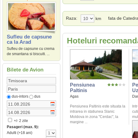
Raza:
fata de Catedr
km
Sufleu de capsune
Hoteluri recomanda
ca la Arad
Sufleu de capsune cu crema
de smantana si biscuiti. ...
Bilete de Avion
Pensiunea
Pe
Paltinis
U
Agas
Dar
dus-intors
dus
Pensiunea Paltinis este situata la
Intr
intrarea in statiunea Slanic
cuti
Moldova in zona "Cerdac", la
mul
+/- 2 zile
margine ...
Pasageri (max. 9):
Adulti (>18 ani)