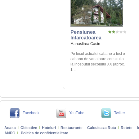
Pensiunea
Intarcatoarea
Manastirea Casin
Pe locul actualei cabane a fost o
cabana de vanatoare construita
la inceputul secolului XX (aprox.
1 ...
Facebook
YouTube
Twitter
Acasa
I
Obiective
I
Hoteluri
I
Restaurante
I
Calculeaza Ruta
I
Retete
I
I
ANPC
I
Politica de confidentialitate