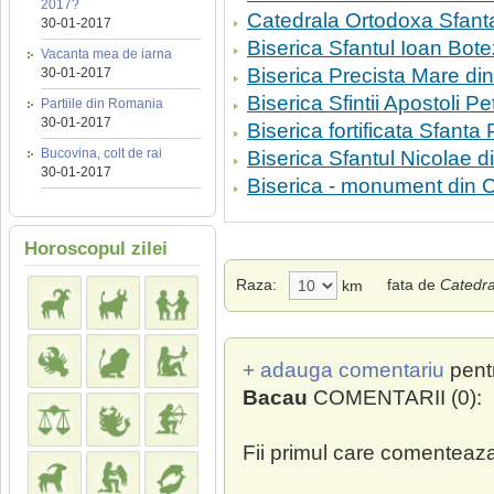
2017?
Catedrala Ortodoxa Sfant
30-01-2017
Biserica Sfantul Ioan Bot
Vacanta mea de iarna
Biserica Precista Mare d
30-01-2017
Biserica Sfintii Apostoli P
Partiile din Romania
30-01-2017
Biserica fortificata Sfanta 
Bucovina, colt de rai
Biserica Sfantul Nicolae di
30-01-2017
Biserica - monument din C
Horoscopul zilei
Raza:
fata de
Catedra
km
+ adauga comentariu
pent
Bacau
COMENTARII (0):
Fii primul care comenteaza