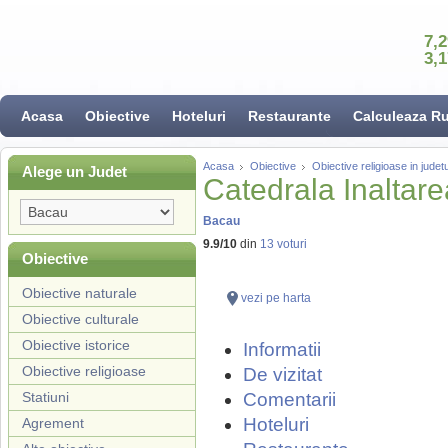
7,
3,
Acasa
Obiective
Hoteluri
Restaurante
Calculeaza R
Acasa
Obiective
Obiective religioase in jude
Alege un Judet
Catedrala Inaltar
Bacau
9.9
/
10
din
13
voturi
Obiective
Obiective naturale
vezi pe harta
Obiective culturale
Obiective istorice
Informatii
Obiective religioase
De vizitat
Statiuni
Comentarii
Hoteluri
Agrement