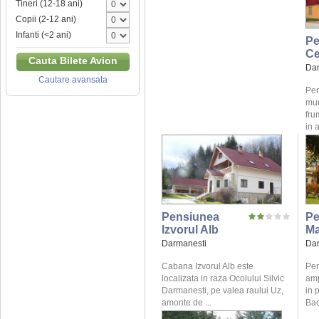
Tineri (12-18 ani)
Copii (2-12 ani)
Infanti (<2 ani)
Pe
Ce
Cauta Bilete Avion
Dar
Cautare avansata
Pen
mun
fru
in 
Pensiunea
Pe
Izvorul Alb
Ma
Darmanesti
Dar
Cabana Izvorul Alb este
Pen
localizata in raza Ocolului Silvic
amp
Darmanesti, pe valea raului Uz,
in 
amonte de ...
Bac