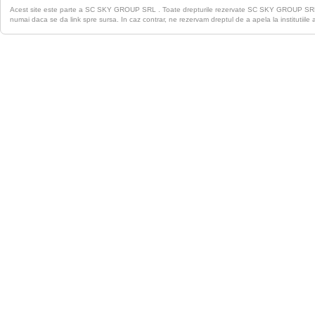
Acest site este parte a SC SKY GROUP SRL . Toate drepturile rezervate SC SKY GROUP S
numai daca se da link spre sursa. In caz contrar, ne rezervam dreptul de a apela la institutiile 