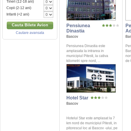
Tineri (12-18 ani)
Copii (2-12 ani)
Infanti (<2 ani)
Cauta Bilete Avion
Pensiunea
Pe
Dinastia
A
Cautare avansata
Bascov
Ba
Pensiunea Dinastia este
Pen
amplasata la intrarea in
Bas
municipiul Pitesti, la cativa
nor
kilometri spre nord, ...
de t
Hotel Star
Bascov
Hotelul Star este amplasat la 7
km nord de municipiul Pitesti, in
pitorescul loc al Bascov -ului, pe