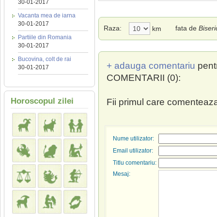
30-01-2017
Vacanta mea de iarna
30-01-2017
Raza:
fata de
Biser
km
Partiile din Romania
30-01-2017
Bucovina, colt de rai
+ adauga comentariu
pent
30-01-2017
COMENTARII (0):
Horoscopul zilei
Fii primul care comenteaza
Nume utilizator:
Email utilizator:
Titlu comentariu:
Mesaj: