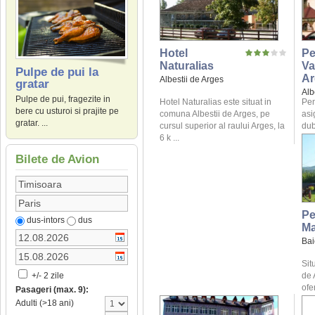
Hotel
Pe
Naturalias
Va
Pulpe de pui la
Ar
Albestii de Arges
gratar
Alb
Pulpe de pui, fragezite in
Hotel Naturalias este situat in
Pen
bere cu usturoi si prajite pe
comuna Albestii de Arges, pe
asi
gratar. ...
cursul superior al raului Arges, la
dub
6 k ...
Bilete de Avion
Pe
dus-intors
dus
Ma
Bai
Sit
de 
+/- 2 zile
ofe
Pasageri (max. 9):
Adulti (>18 ani)