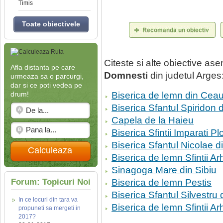
Timis
Toate obiectivele
Citeste si alte obiective a
Afla distanta pe care
Domnesti
din judetul Arges
urmeaza sa o parcurgi,
dar si ce poti vedea pe
drum!
Biserica de lemn din Cea
Biserica Sfantul Spiridon 
Capela de la Haieu
Biserica Sfintii Imparati Plo
Biserica Sfantul Nicolae d
Calculeaza
Biserica de lemn Sfintii Ar
Sinagoga Mare din Sibiu
Forum: Topicuri Noi
Biserica de lemn Pestis
Biserica Sfantul Silvestru 
In ce locuri din tara va
Biserica de lemn Sfintii Ar
propuneti sa mergeti in
2017?