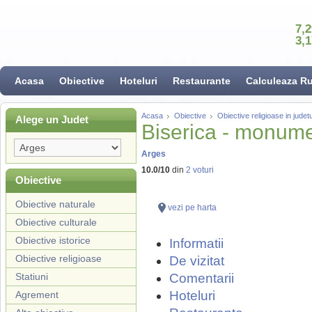
7,
3,
Acasa
Obiective
Hoteluri
Restaurante
Calculeaza R
Acasa
Obiective
Obiective religioase in judet
Alege un Judet
Biserica - monum
Arges
10.0
/
10
din
2
voturi
Obiective
Obiective naturale
vezi pe harta
Obiective culturale
Obiective istorice
Informatii
Obiective religioase
De vizitat
Statiuni
Comentarii
Hoteluri
Agrement