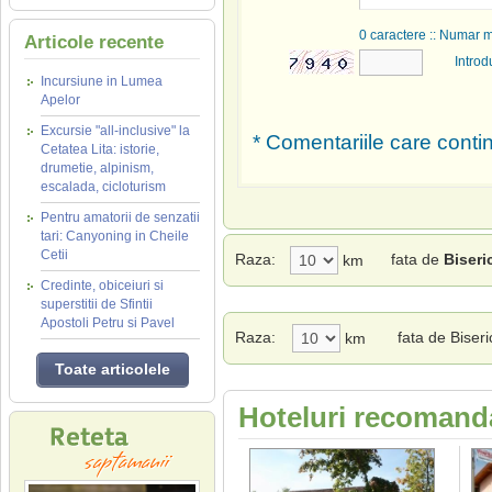
0
caractere :: Numar 
Articole recente
Introd
Incursiune in Lumea
Apelor
Excursie "all-inclusive" la
* Comentariile care contin
Cetatea Lita: istorie,
drumetie, alpinism,
escalada, cicloturism
Pentru amatorii de senzatii
tari: Canyoning in Cheile
Cetii
Raza:
fata de
Biser
km
Credinte, obiceiuri si
superstitii de Sfintii
Apostoli Petru si Pavel
Raza:
fata de Bise
km
Toate articolele
Hoteluri recomanda