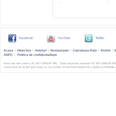
...
Facebook
YouTube
Twitter
Acasa
I
Obiective
I
Hoteluri
I
Restaurante
I
Calculeaza Ruta
I
Retete
I
I
ANPC
I
Politica de confidentialitate
Acest site este parte a SC SKY GROUP SRL . Toate drepturile rezervate SC SKY GROUP S
numai daca se da link spre sursa. In caz contrar, ne rezervam dreptul de a apela la institutiile 