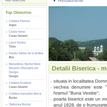
Restaurante
Alte obiective
Top Obiective
Cetatea Poenari
Arges
Cheile Nerei
Caras-Severin
Lacul Surduc
Timis
Palatul Stirbei de la Buftea
Ilfov
Manastirea Sfantul Mare
Detalii Biserica -
Mucenic Gheorghe din
Giurgiu
Giurgiu
situata in localitatea Domn
Cetatea Arcidava
vechea denumire este "
Caras-Severin
hramul "Buna Vestire";
Cetatea-manastire Berca
Buzau
poarta bisericii este un m
anul 1828, de o frumusete
Statiunea Buzias