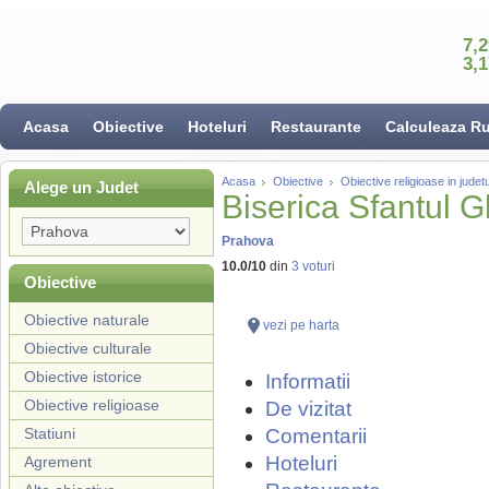
7,
3,
Acasa
Obiective
Hoteluri
Restaurante
Calculeaza R
Acasa
Obiective
Obiective religioase in jude
Alege un Judet
Biserica Sfantul 
Prahova
10.0
/
10
din
3
voturi
Obiective
Obiective naturale
vezi pe harta
Obiective culturale
Obiective istorice
Informatii
Obiective religioase
De vizitat
Statiuni
Comentarii
Hoteluri
Agrement