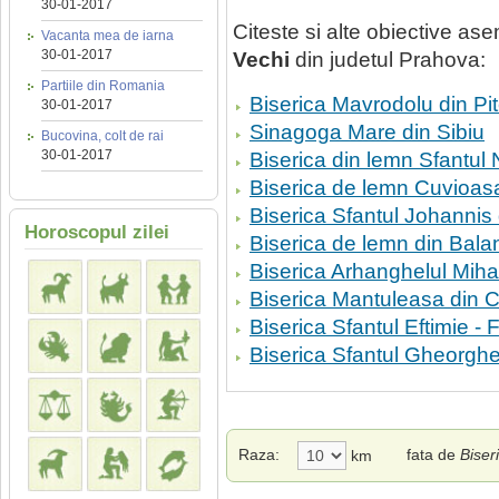
30-01-2017
Citeste si alte obiective a
Vacanta mea de iarna
30-01-2017
Vechi
din judetul Prahova:
Partiile din Romania
Biserica Mavrodolu din Pit
30-01-2017
Sinagoga Mare din Sibiu
Bucovina, colt de rai
30-01-2017
Biserica din lemn Sfantul 
Biserica de lemn Cuvioas
Biserica Sfantul Johannis 
Horoscopul zilei
Biserica de lemn din Bala
Biserica Arhanghelul Mih
Biserica Mantuleasa din 
Biserica Sfantul Eftimie 
Biserica Sfantul Gheorgh
Raza:
fata de
Biser
km