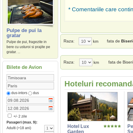
* Comentariile care contin
Pulpe de pui la
gratar
Raza:
fata de
Biser
km
Pulpe de pui, fragezite in
bere cu usturoi si prajite pe
gratar. ...
Raza:
fata de Bise
km
Bilete de Avion
Hoteluri recomanda
dus-intors
dus
+/- 2 zile
Pasageri (max. 9):
Hotel Lux
Pe
Adulti (>18 ani)
Garden
Sy