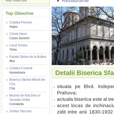
Restaurante
Alte obiective
Top Obiective
Cetatea Poenari
Arges
Cheile Nerei
Caras-Severin
Lacul Surduc
Timis
Palatul Stirbei de la Buftea
Ilfov
Cetatea Costesti
Detalii Biserica S
Hunedoara
Biserica Sfantul Mihail din
Cluj
situata pe Blvd. Independ
Cluj
Prahova;
Muzeul de Arta Dinu si
actuala biserica este al tr
Sevasta Vintila
Constanta
acest locas de inchinaci
zidit intre anii 1830-193
Schitul Tibucani