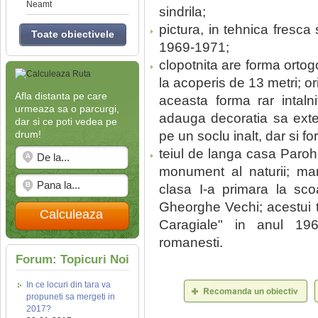
Neamt
sindrila;
pictura, in tehnica fresca s
Toate obiectivele
1969-1971;
clopotnita are forma ortog
la acoperis de 13 metri; or
Afla distanta pe care
aceasta forma rar intaln
urmeaza sa o parcurgi,
adauga decoratia sa exter
dar si ce poti vedea pe
drum!
pe un soclu inalt, dar si f
teiul de langa casa Paroh
monument al naturii; mar
clasa I-a primara la scoa
Gheorghe Vechi; acestui te
Calculeaza
Caragiale" in anul 1962
romanesti.
Forum: Topicuri Noi
In ce locuri din tara va
propuneti sa mergeti in
2017?