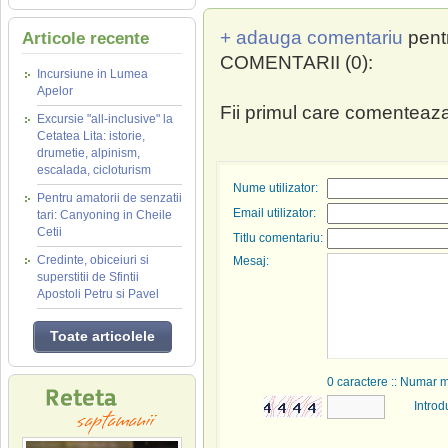
+ adauga comentariu
pent
Articole recente
COMENTARII (0):
Incursiune in Lumea
Apelor
Fii primul care comenteaza
Excursie "all-inclusive" la
Cetatea Lita: istorie,
drumetie, alpinism,
escalada, cicloturism
Nume utilizator:
Pentru amatorii de senzatii
Email utilizator:
tari: Canyoning in Cheile
Cetii
Titlu comentariu:
Credinte, obiceiuri si
Mesaj:
superstitii de Sfintii
Apostoli Petru si Pavel
Toate articolele
0
caractere :: Numar 
Introd