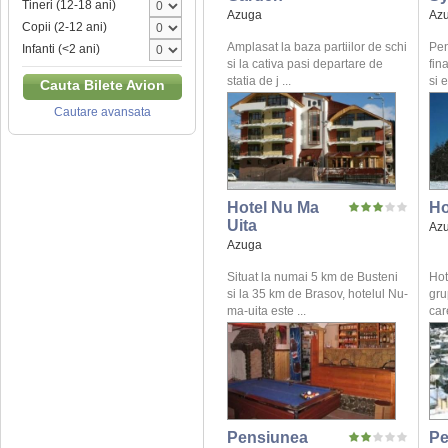
Tineri (12-18 ani)
Azuga
Az
Copii (2-12 ani)
Amplasat la baza partiilor de schi
Pen
Infanti (<2 ani)
si la cativa pasi departare de
fin
statia de j ...
si 
Cauta Bilete Avion
Cautare avansata
Hotel Nu Ma
Ho
Uita
Az
Azuga
Situat la numai 5 km de Busteni
Hot
si la 35 km de Brasov, hotelul Nu-
gru
ma-uita este ...
care
Pensiunea
Pe