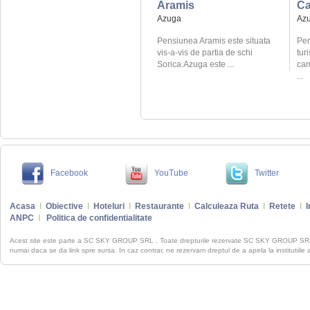
Aramis
Ca
Azuga
Az
Pensiunea Aramis este situata
Pen
vis-a-vis de partia de schi
turi
Sorica.Azuga este ...
cam
...
Facebook
YouTube
Twitter
Acasa
I
Obiective
I
Hoteluri
I
Restaurante
I
Calculeaza Ruta
I
Retete
I
I
ANPC
I
Politica de confidentialitate
Acest site este parte a SC SKY GROUP SRL . Toate drepturile rezervate SC SKY GROUP S
numai daca se da link spre sursa. In caz contrar, ne rezervam dreptul de a apela la institutiile 