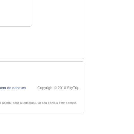
ent de concurs
Copyright © 2010 SkyTrip.
ra acordul scris al editorului, iar cea partiala este permisa