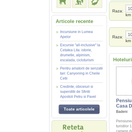
Raza:
km
Articole recente
Incursiune in Lumea
Raza:
Apelor
km
Excursie "all-inclusive" la
Cetatea Lita: istorie,
drumetie, alpinism,
Hotelur
escalada, cicloturism
Pentru amatorii de senzatii
tari: Canyoning in Cheile
Cetii
Credinte, obiceiuri si
superstitii de Sfintii
Apostoli Petru si Pavel
Pensiu
Casa D
Toate articolele
Badeni
Pensiune
turistilor 
camere du