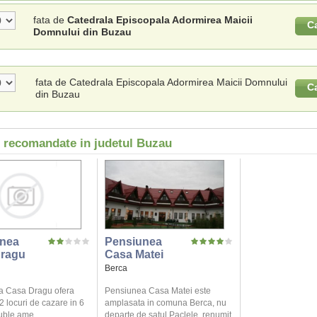
fata de
Catedrala Episcopala Adormirea Maicii
C
Domnului din Buzau
fata de Catedrala Episcopala Adormirea Maicii Domnului
C
din Buzau
i recomandate in judetul Buzau
nea
Pensiunea
ragu
Casa Matei
Berca
a Casa Dragu ofera
Pensiunea Casa Matei este
12 locuri de cazare in 6
amplasata in comuna Berca, nu
ble ame ...
departe de satul Paclele, renumit