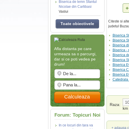
Biserica de lemn Sfantul
Nicolae din Cartibasi
Vaslui
Citeste si al
Toate obiectivele
judetul Buzau
Biserica Sf
Biserica Sf
Biserica d
Afla distanta pe care
Biserica -
urmeaza sa o parcurgi,
Biserica d
dar si ce poti vedea pe
Biserica S
drum!
Biserica 
Biserica C
Biserica E
Catedrala 
Calculeaza
Raza:
km
Forum: Topicuri Noi
In ce locuri din tara va
+ adauga c