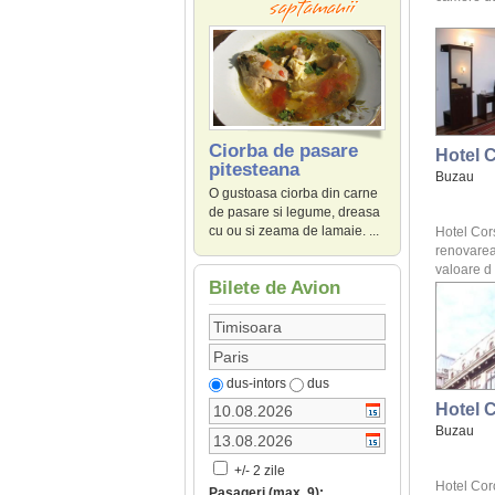
Ciorba de pasare
Hotel 
pitesteana
Buzau
O gustoasa ciorba din carne
de pasare si legume, dreasa
cu ou si zeama de lamaie. ...
Hotel Cors
renovarea 
valoare d .
Bilete de Avion
dus-intors
dus
Hotel 
Buzau
+/- 2 zile
Hotel Cor
Pasageri (max. 9):