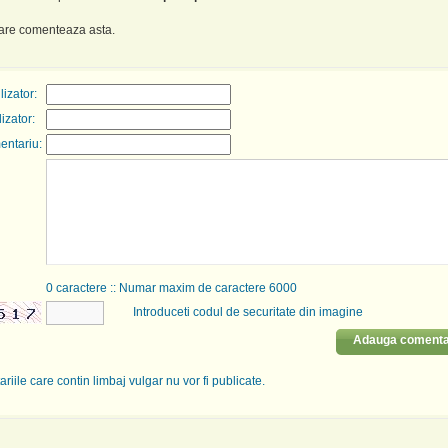
care comenteaza asta.
izator:
lizator:
entariu:
0
caractere :: Numar maxim de caractere 6000
Introduceti codul de securitate din imagine
Adauga comenta
riile care contin limbaj vulgar nu vor fi publicate.