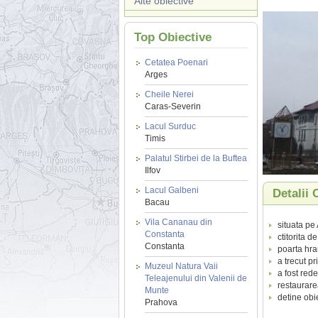
Alte obiective
Top Obiective
Cetatea Poenari
Arges
Cheile Nerei
Caras-Severin
Lacul Surduc
Timis
Palatul Stirbei de la Buftea
Ilfov
Lacul Galbeni
Detalii
Bacau
Vila Cananau din
situata pe
Constanta
ctitorita 
Constanta
poarta hra
a trecut pr
Muzeul Natura Vaii
a fost red
Teleajenului din Valenii de
restaurare
Munte
detine obie
Prahova