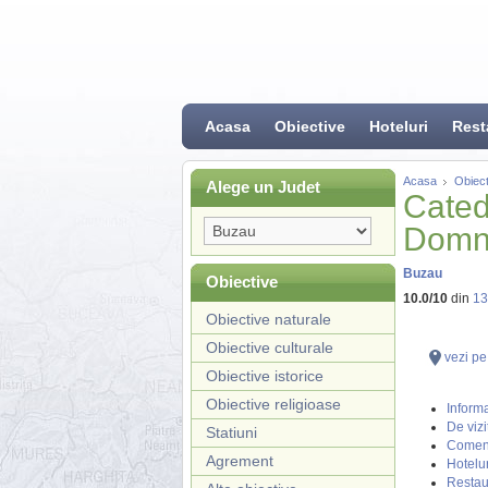
Acasa
Obiective
Hoteluri
Rest
Acasa
Obiect
Alege un Judet
Cated
Domnu
Buzau
Obiective
10.0
/
10
din
13
Obiective naturale
Obiective culturale
vezi pe
Obiective istorice
Obiective religioase
Informa
De vizi
Statiuni
Coment
Agrement
Hotelur
Restau