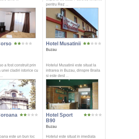
pentru Rez ...
Corso
Hotel Musatinii
Buzau
o a fost construit prin
Hotelul Musatinii este situat la
unei cladiri istorice cu
intrarea in Buzau, dinspre Braila
..
si este dest ...
Coroana
Hotel Sport
B90
Buzau
oana este un bun loc
Hotelul este situat in imediata