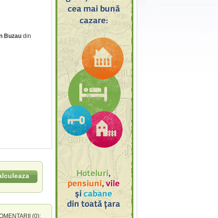
in Buzau
din
alculeaza
MENTARII (0):