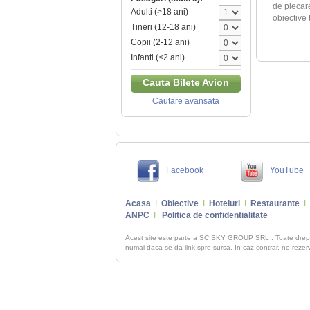
de plecar
Adulti (>18 ani)
obiective t
Tineri (12-18 ani)
Copii (2-12 ani)
Infanti (<2 ani)
Cauta Bilete Avion
Cautare avansata
Facebook
YouTube
Acasa
I
Obiective
I
Hoteluri
I
Restaurante
I
ANPC
I
Politica de confidentialitate
Acest site este parte a SC SKY GROUP SRL . Toate dre
numai daca se da link spre sursa. In caz contrar, ne rezerva