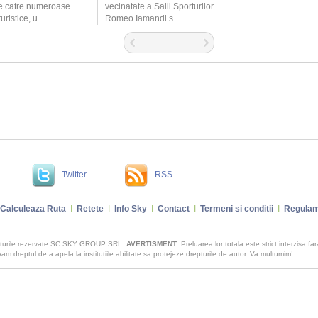
e catre numeroase
vecinatate a Salii Sporturilor
uristice, u ...
Romeo Iamandi s ...
Twitter
RSS
Calculeaza Ruta
I
Retete
I
Info Sky
I
Contact
I
Termeni si conditii
I
Regulam
pturile rezervate SC SKY GROUP SRL.
AVERTISMENT
: Preluarea lor totala este strict interzisa fa
m dreptul de a apela la institutiile abilitate sa protejeze drepturile de autor. Va multumim!