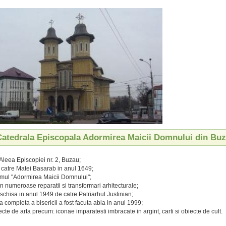
 Catedrala Episcopala Adormirea Maicii Domnului din Bu
 Aleea Episcopiei nr. 2, Buzau;
de catre Matei Basarab in anul 1649;
mul "Adormirea Maicii Domnului";
in numeroase reparatii si transformari arhitecturale;
eschisa in anul 1949 de catre Patriarhul Justinian;
a completa a bisericii a fost facuta abia in anul 1999;
cte de arta precum: iconae imparatesti imbracate in argint, carti si obiecte de cult.