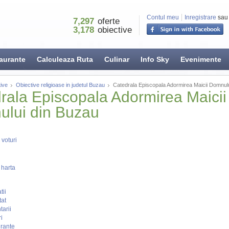
Contul meu
Inregistrare
sau
7,297
oferte
3,178
obiective
aurante
Calculeaza Ruta
Culinar
Info Sky
Evenimente
ive
Obiective religioase in judetul Buzau
Catedrala Episcopala Adormirea Maicii Domnul
rala Episcopala Adormirea Maicii
lui din Buzau
voturi
 harta
tii
tat
arii
i
rante