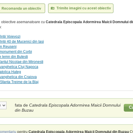
te obiective asemanatoare cu
Catedrala Episcopala Adormirea Maicii Domnului d
:
intii Voievozi
intii 40 de Mucenici din Iasi
in Reuseni
 monument din Corbi
e lemn din Butesti
fantul Nicolae din Mironesti
Evanghelica Cluj Napoca
atolica Hateg
vanghelica din Craiova
Sfanta Treime de la Blaj
fata de
Catedrala Episcopala Adormirea Maicii Domnului
C
din Buzau
omentariu
pentru
Catedrala Episcopala Adormirea Maicii Domnului din Buzau
CO