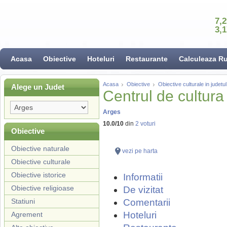
7,
3,
Acasa
Obiective
Hoteluri
Restaurante
Calculeaza R
Acasa
Obiective
Obiective culturale in judetu
Alege un Judet
Centrul de cultura 
Arges
10.0
/
10
din
2
voturi
Obiective
Obiective naturale
vezi pe harta
Obiective culturale
Obiective istorice
Informatii
Obiective religioase
De vizitat
Statiuni
Comentarii
Hoteluri
Agrement