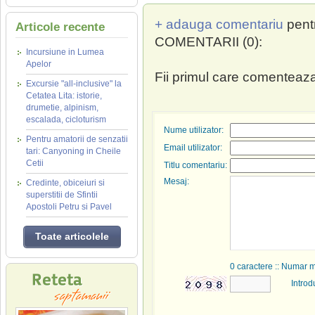
+ adauga comentariu
pent
Articole recente
COMENTARII (0):
Incursiune in Lumea
Apelor
Fii primul care comenteaza
Excursie "all-inclusive" la
Cetatea Lita: istorie,
drumetie, alpinism,
escalada, cicloturism
Nume utilizator:
Pentru amatorii de senzatii
Email utilizator:
tari: Canyoning in Cheile
Cetii
Titlu comentariu:
Mesaj:
Credinte, obiceiuri si
superstitii de Sfintii
Apostoli Petru si Pavel
Toate articolele
0
caractere :: Numar 
Introd