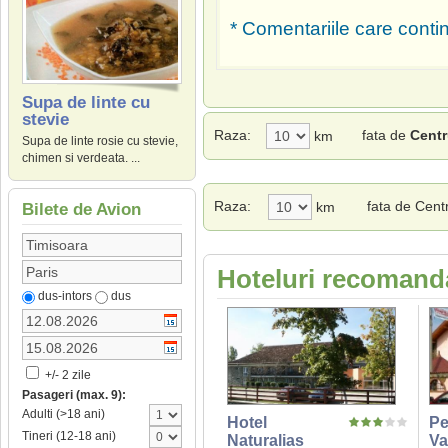
* Comentariile care contin
Supa de linte cu
stevie
Raza:
fata de
Centr
km
Supa de linte rosie cu stevie,
chimen si verdeata. ...
Raza:
fata de Centr
km
Bilete de Avion
Hoteluri recomanda
dus-intors
dus
+/- 2 zile
Pasageri (max. 9):
Adulti (>18 ani)
Hotel
Pe
Tineri (12-18 ani)
Naturalias
Va