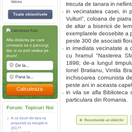
Valcea
trecuta de tanara in nefiint
in vecinatatea casei, in p
Toate obiectivele
Vulturi", coloana de piatr
de altar a bisericii de l
exemplarele deosebite a pa
Afla distanta pe care
peste 300 de asociatii flor
urmeaza sa o parcurgi,
in imediata vecinatate a c
dar si ce poti vedea pe
cu hramul "Nasterea Sfant
drum!
1898; de-a lungul timpulu
Ionel Bratianu, Vintila Br
inchisoarea comunista de 
peste ani in aceasta capel
Calculeaza
in vila se afla Bibliotec
particulara din Romania.
Forum: Topicuri Noi
In ce locuri din tara va
propuneti sa mergeti in
2017?