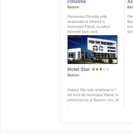
Dinastia
A
Bascov
Ba
Pensiunea Dinastia este
Pen
amplasata la intrarea in
Bas
municipiul Pitesti, la cativa
nor
kilometri spre nord, ...
de t
Hotel Star
Bascov
Hotelul Star este amplasat la 7
km nord de municipiul Pitesti, in
pitorescul loc al Bascov -ului, pe
...