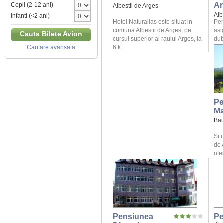
Ar
Copii (2-12 ani)
Albestii de Arges
Alb
Infanti (<2 ani)
Hotel Naturalias este situat in
Pen
comuna Albestii de Arges, pe
asi
Cauta Bilete Avion
cursul superior al raului Arges, la
dub
6 k ...
Cautare avansata
Pe
Ma
Bai
Sit
de 
ofe
Pensiunea
Pe