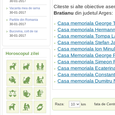
30-01-2017
Citeste si alte obiective a
Vacanta mea de iarna
Bratianu
din judetul Arges:
30-01-2017
Partiile din Romania
Casa memoriala George 
30-01-2017
Casa memoriala Hermann
Bucovina, colt de rai
Casa memoriala Tompa La
30-01-2017
Casa memoriala Stefan Ja
Casa memoriala Ion Minul
Horoscopul zilei
Casa Memoriala George P
Casa memoriala Simeon F
Casa memoriala Ecaterin
Casa memoriala Constant
Casa memoriala Dumitru 
Raza:
fata de
Centr
km