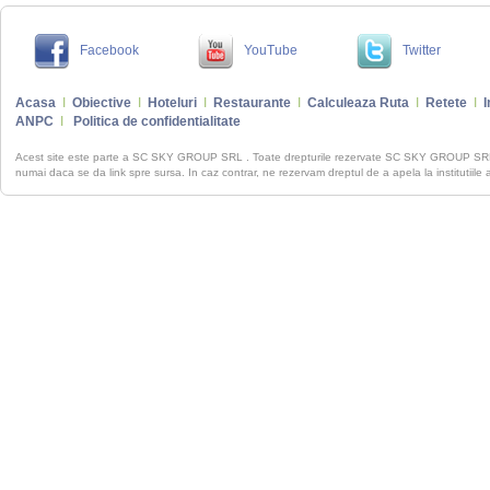
Facebook
YouTube
Twitter
Acasa
I
Obiective
I
Hoteluri
I
Restaurante
I
Calculeaza Ruta
I
Retete
I
I
ANPC
I
Politica de confidentialitate
Acest site este parte a SC SKY GROUP SRL . Toate drepturile rezervate SC SKY GROUP S
numai daca se da link spre sursa. In caz contrar, ne rezervam dreptul de a apela la institutiile 