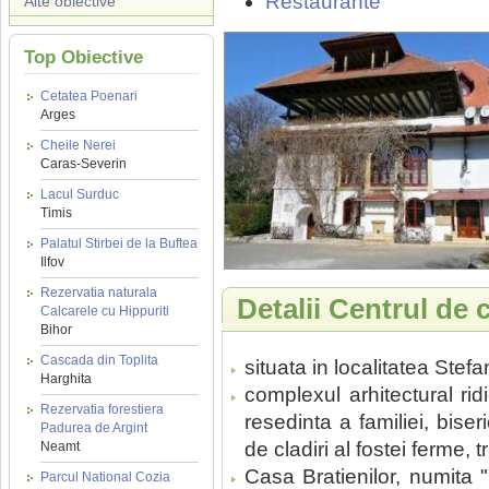
Restaurante
Alte obiective
Top Obiective
Cetatea Poenari
Arges
Cheile Nerei
Caras-Severin
Lacul Surduc
Timis
Palatul Stirbei de la Buftea
Ilfov
Rezervatia naturala
Detalii Centrul de c
Calcarele cu Hippuriti
Bihor
Cascada din Toplita
situata in localitatea Stefa
Harghita
complexul arhitectural rid
Rezervatia forestiera
resedinta a familiei, bise
Padurea de Argint
de cladiri al fostei ferme,
Neamt
Casa Bratienilor, numita "F
Parcul National Cozia