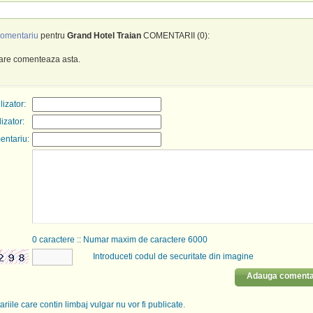
omentariu
pentru
Grand Hotel Traian
COMENTARII (0):
care comenteaza asta.
izator:
lizator:
entariu:
0
caractere :: Numar maxim de caractere 6000
Introduceti codul de securitate din imagine
Adauga comenta
riile care contin limbaj vulgar nu vor fi publicate.