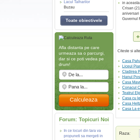
Lacul Talharilor
in aceasta
Buzau
Crisan (21
aniversari
Guvernul 
Toate obiectivele
Afla distanta pe care
Citeste si al
urmeaza sa o parcurgi,
dar si ce poti vedea pe
Casa Pahar
drum!
Liceul Pia
Cladirea P
Hanul Post
Casa Mavr
Conacul C
Teatrul El
Casa cu le
Calculeaza
Casa Helt
Casa La el
Forum: Topicuri Noi
In ce locuri din tara va
Raza:
propuneti sa mergeti in