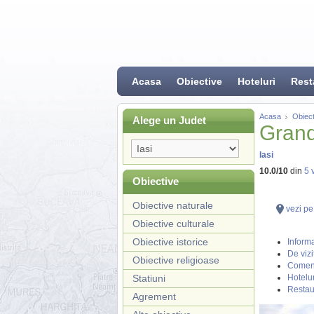
Acasa
Obiective
Hoteluri
Rest
Acasa
Obiect
Alege un Judet
Grand
Iasi
10.0
/
10
din
5
v
Obiective
Obiective naturale
vezi pe
Obiective culturale
Obiective istorice
Informa
De vizi
Obiective religioase
Coment
Statiuni
Hotelur
Restau
Agrement