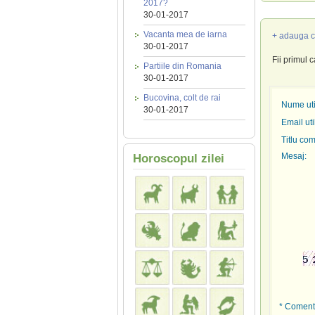
2017?
30-01-2017
Vacanta mea de iarna
+ adauga c
30-01-2017
Fii primul 
Partiile din Romania
30-01-2017
Bucovina, colt de rai
Nume util
30-01-2017
Email uti
Titlu com
Mesaj:
Horoscopul zilei
* Comenta