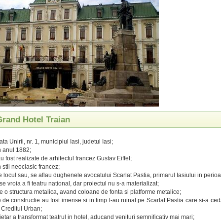
Grand Hotel Traian
ata Unirii, nr. 1, municipiul Iasi, judetul Iasi;
n anul 1882;
u fost realizate de arhitectul francez Gustav Eiffel;
n stil neoclasic francez;
pe locul sau, se aflau dughenele avocatului Scarlat Pastia, primarul Iasiului in peri
se vroia a fi teatru national, dar proiectul nu s-a materializat;
pe o structura metalica, avand coloane de fonta si platforme metalice;
e de constructie au fost imense si in timp l-au ruinat pe Scarlat Pastia care si-a ced
 Creditul Urban;
etar a transformat teatrul in hotel, aducand venituri semnificativ mai mari;