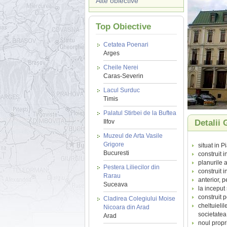
Alte obiective
Top Obiective
Cetatea Poenari
Arges
Cheile Nerei
Caras-Severin
Lacul Surduc
Timis
Palatul Stirbei de la Buftea
Ilfov
Detalii 
Muzeul de Arta Vasile
Grigore
situat in Pi
Bucuresti
construit i
planurile a
Pestera Liliecilor din
construit i
Rarau
anterior, 
Suceava
la inceput 
construit 
Cladirea Colegiului Moise
cheltuielil
Nicoara din Arad
societatea
Arad
noul propri