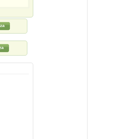
za
za