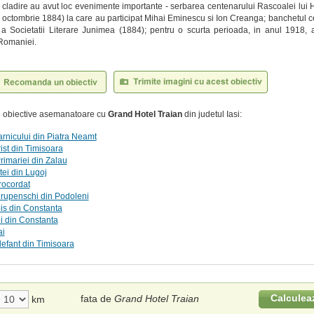
 cladire au avut loc evenimente importante - serbarea centenarului Rascoalei lui 
 octombrie 1884) la care au participat Mihai Eminescu si Ion Creanga; banchetul ce
 a Societatii Literare Junimea (1884); pentru o scurta perioada, in anul 1918, a
Romaniei.
te obiective asemanatoare cu
Grand Hotel Traian
din judetul Iasi:
nicului din Piatra Neamt
rist din Timisoara
rimariei din Zalau
ei din Lugoj
ocordat
rupenschi din Podoleni
pis din Constanta
i din Constanta
ai
efant din Timisoara
Calculea
fata de
Grand Hotel Traian
km