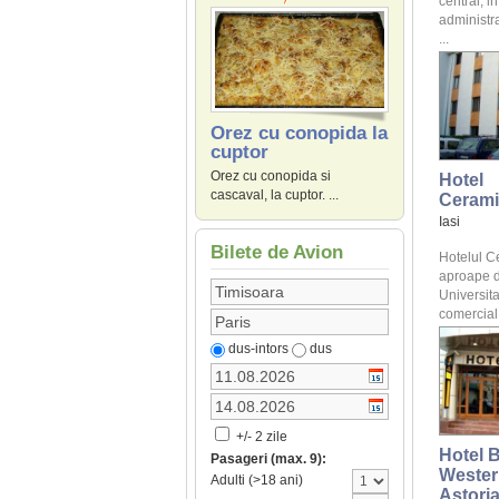
central, in
administra
...
Orez cu conopida la
cuptor
Orez cu conopida si
Hotel
cascaval, la cuptor. ...
Cerami
Iasi
Bilete de Avion
Hotelul C
aproape 
Universita
comercial I
dus-intors
dus
+/- 2 zile
Hotel 
Pasageri (max. 9):
Wester
Adulti (>18 ani)
Astori