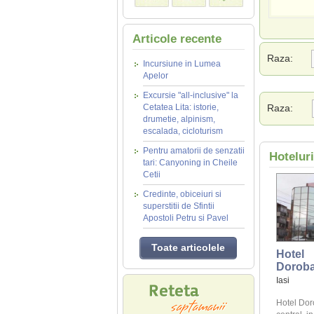
Articole recente
Raza:
Incursiune in Lumea
Apelor
Excursie "all-inclusive" la
Cetatea Lita: istorie,
Raza:
drumetie, alpinism,
escalada, cicloturism
Pentru amatorii de senzatii
Hoteluri
tari: Canyoning in Cheile
Cetii
Credinte, obiceiuri si
superstitii de Sfintii
Apostoli Petru si Pavel
Toate articolele
Hotel
Doroba
Iasi
Hotel Doro