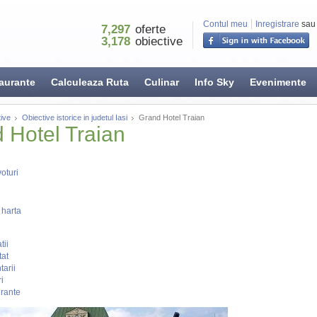
Contul meu
Inregistrare
sau
7,297
oferte
3,178
obiective
aurante
Calculeaza Ruta
Culinar
Info Sky
Evenimente
ive
Obiective istorice in judetul Iasi
Grand Hotel Traian
 Hotel Traian
oturi
 harta
tii
tat
arii
i
rante