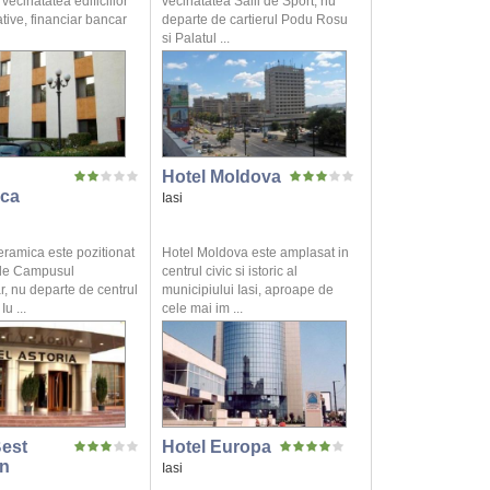
 vecinatatea edificiilor
vecinatatea Salii de Sport, nu
tive, financiar bancar
departe de cartierul Podu Rosu
si Palatul ...
Hotel Moldova
ca
Iasi
eramica este pozitionat
Hotel Moldova este amplasat in
de Campusul
centrul civic si istoric al
r, nu departe de centrul
municipiului Iasi, aproape de
u ...
cele mai im ...
Best
Hotel Europa
n
Iasi
a