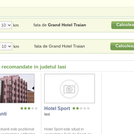
Calculea
fata de
Grand Hotel Traian
km
Calculea
fata de Grand Hotel Traian
km
 recomandate in judetul Iasi
Hotel Sport
nti
Iasi
banti este pozitionat
Hotel Sport este situat in