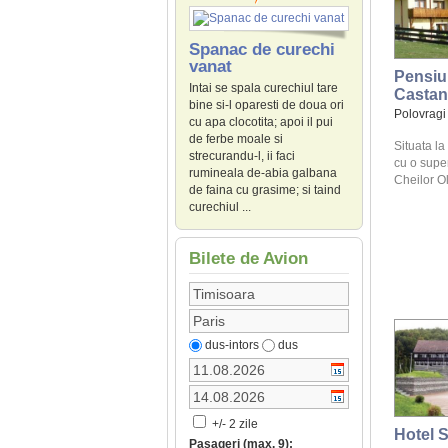
Spanac de curechi
vanat
Pensiu
Intai se spala curechiul tare
Castan
bine si-l oparesti de doua ori
Polovragi
cu apa clocotita; apoi il pui
de ferbe moale si
Situata la
strecurandu-l, ii faci
cu o supe
rumineala de-abia galbana
Cheilor Olt
de faina cu grasime; si taind
curechiul ...
Bilete de Avion
dus-intors
dus
+/- 2 zile
Hotel 
Pasageri (max. 9):