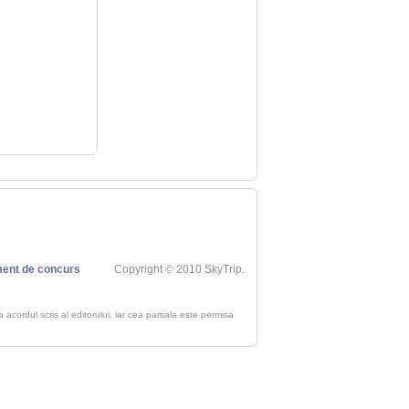
ent de concurs
Copyright © 2010 SkyTrip.
ra acordul scris al editorului, iar cea partiala este permisa