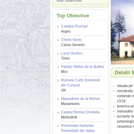
Alte obiective
Top Obiective
Cetatea Poenari
Arges
Cheile Nerei
Caras-Severin
Lacul Surduc
Timis
Palatul Stirbei de la Buftea
Ilfov
Detalii
Ruinele Curtii Domnesti
din Caracal
situata pe 
Olt
construita
vorbeste i
Manastirea de la Moisei
1519;
Maramures
biserica p
manastire 
Castrul Roman Drobeta
lucrarile 
Mehedinti
arheologi
Rezervatia Naturala
ceramice s
Piramidele din Valea