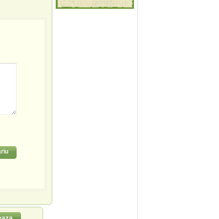
riu
eaza