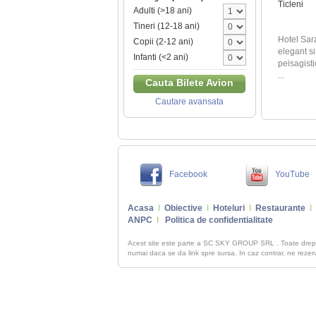
Ticleni
Adulti (>18 ani)
Tineri (12-18 ani)
Hotel Sara
Copii (2-12 ani)
elegant si
Infanti (<2 ani)
peisagisti
...
Cauta Bilete Avion
Cautare avansata
Facebook
YouTube
Acasa
I
Obiective
I
Hoteluri
I
Restaurante
I
ANPC
I
Politica de confidentialitate
Acest site este parte a SC SKY GROUP SRL . Toate dre
numai daca se da link spre sursa. In caz contrar, ne rezerva