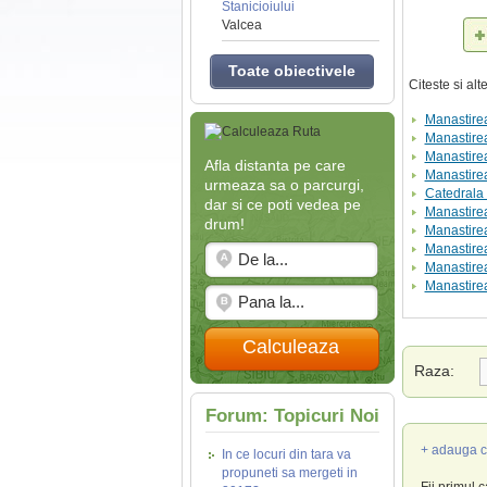
Stanicioiului
Valcea
Toate obiectivele
Citeste si al
Manastire
Manastire
Manastire
Afla distanta pe care
Manastire
urmeaza sa o parcurgi,
Catedrala 
dar si ce poti vedea pe
Manastire
drum!
Manastire
Manastirea
Manastirea
Manastirea
Calculeaza
Raza:
Forum: Topicuri Noi
+ adauga c
In ce locuri din tara va
propuneti sa mergeti in