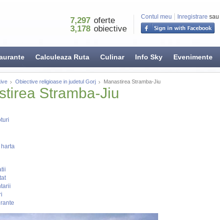
Contul meu
Inregistrare
sau
7,297
oferte
3,178
obiective
aurante
Calculeaza Ruta
Culinar
Info Sky
Evenimente
ive
Obiective religioase in judetul Gorj
Manastirea Stramba-Jiu
tirea Stramba-Jiu
turi
 harta
tii
tat
arii
i
rante