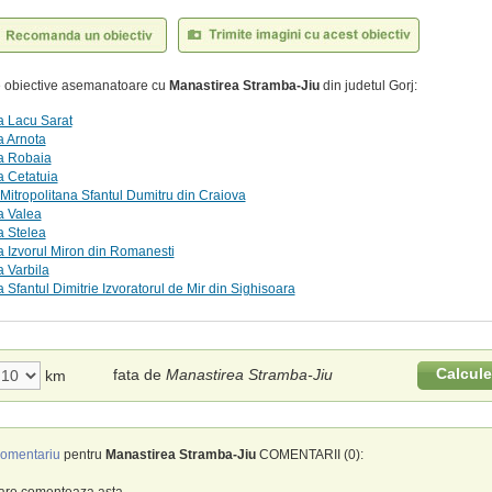
te obiective asemanatoare cu
Manastirea Stramba-Jiu
din judetul Gorj:
a Lacu Sarat
a Arnota
a Robaia
a Cetatuia
Mitropolitana Sfantul Dumitru din Craiova
a Valea
a Stelea
 Izvorul Miron din Romanesti
 Varbila
 Sfantul Dimitrie Izvoratorul de Mir din Sighisoara
Calcul
fata de
Manastirea Stramba-Jiu
km
omentariu
pentru
Manastirea Stramba-Jiu
COMENTARII (0):