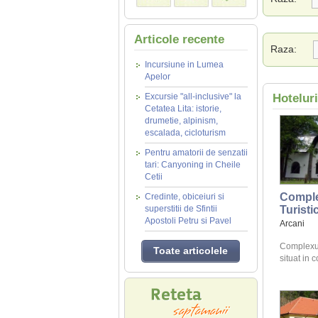
Articole recente
Raza:
Incursiune in Lumea
Apelor
Excursie "all-inclusive" la
Hotelur
Cetatea Lita: istorie,
drumetie, alpinism,
escalada, cicloturism
Pentru amatorii de senzatii
tari: Canyoning in Cheile
Cetii
Compl
Credinte, obiceiuri si
superstitii de Sfintii
Turisti
Apostoli Petru si Pavel
Arcani
Complexul 
Toate articolele
situat in 