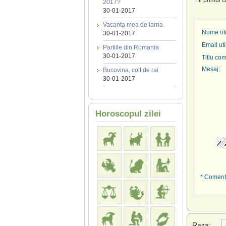
Fii primul 
2017?
30-01-2017
Vacanta mea de iarna
Nume util
30-01-2017
Email uti
Partiile din Romania
30-01-2017
Titlu com
Mesaj:
Bucovina, colt de rai
30-01-2017
Horoscopul zilei
* Comenta
Raza: