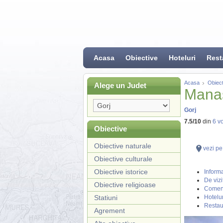
Acasa
Obiective
Hoteluri
Rest
Acasa
Obiect
Alege un Judet
Manas
Gorj
7.5
/
10
din
6
vo
Obiective
Obiective naturale
vezi pe
Obiective culturale
Obiective istorice
Informa
De vizi
Obiective religioase
Coment
Statiuni
Hotelur
Restau
Agrement