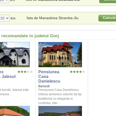
Calcul
fata de Manastirea Stramba-Jiu
km
i recomandate in judetul Gorj
ex
Pensiunea
c Jalesul
Casa
Danielescu
Barsesti
turistic Jalesul este
Pensiunea Casa Danielescu
comuna ...
imbina armonios valorile de tip
traditional cu eleganta si
confortul, ofer ...