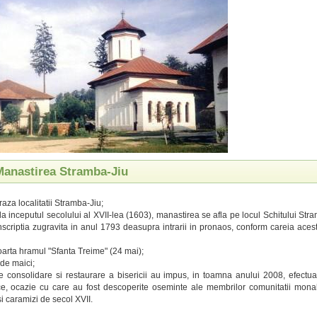
 Manastirea Stramba-Jiu
raza localitatii Stramba-Jiu;
 la inceputul secolului al XVII-lea (1603), manastirea se afla pe locul Schitului St
nscriptia zugravita in anul 1793 deasupra intrarii in pronaos, conform careia acest
oarta hramul "Sfanta Treime" (24 mai);
de maici;
de consolidare si restaurare a bisericii au impus, in toamna anului 2008, efectu
ce, ocazie cu care au fost descoperite oseminte ale membrilor comunitatii mona
i caramizi de secol XVII.