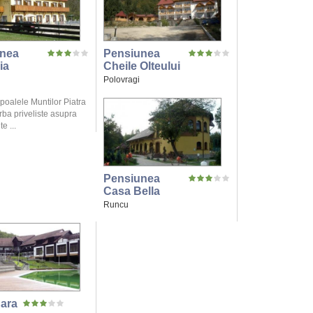
nea
Pensiunea
ia
Cheile Olteului
Polovragi
 poalele Muntilor Piatra
rba priveliste asupra
e ...
Pensiunea
Casa Bella
Runcu
Sara