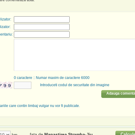
care comenteaza asta.
izator:
lizator:
entariu:
0
caractere :: Numar maxim de caractere 6000
Introduceti codul de securitate din imagine
Adauga comenta
riile care contin limbaj vulgar nu vor fi publicate.
Calcul
fata de
Manastirea Stramba-Jiu
km