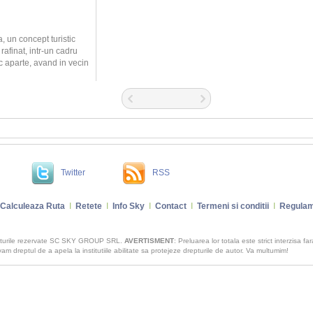
, un concept turistic
 rafinat, intr-un cadru
c aparte, avand in vecin
Twitter
RSS
Calculeaza Ruta
I
Retete
I
Info Sky
I
Contact
I
Termeni si conditii
I
Regulam
pturile rezervate SC SKY GROUP SRL.
AVERTISMENT
: Preluarea lor totala este strict interzisa fa
m dreptul de a apela la institutiile abilitate sa protejeze drepturile de autor. Va multumim!