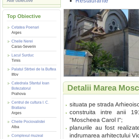
Restaurante
Alte obiective
Top Obiective
Cetatea Poenari
Arges
Cheile Nerei
Caras-Severin
Lacul Surduc
Timis
Palatul Stirbei de la Buftea
Ilfov
Catedrala Sfantul Ioan
Detalii Marea Mos
Botezatorul
Prahova
Centrul de cultura I. C.
situata pe strada Arhieois
Bratianu
construita intre anii
Arges
"Moscheea Carol I";
Cheile Pociovalistei
planurile au fost realiz
Alba
indrumarea arhitectului Vi
Complexul muzeal