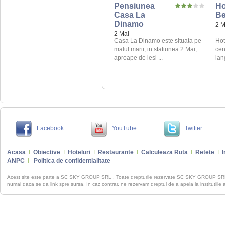
Pensiunea
Ho
Casa La
B
Dinamo
2 M
2 Mai
Casa La Dinamo este situata pe
Hot
malul marii, in statiunea 2 Mai,
cen
aproape de iesi ...
lan
Facebook
YouTube
Twitter
Acasa
I
Obiective
I
Hoteluri
I
Restaurante
I
Calculeaza Ruta
I
Retete
I
I
ANPC
I
Politica de confidentialitate
Acest site este parte a SC SKY GROUP SRL . Toate drepturile rezervate SC SKY GROUP S
numai daca se da link spre sursa. In caz contrar, ne rezervam dreptul de a apela la institutiile 