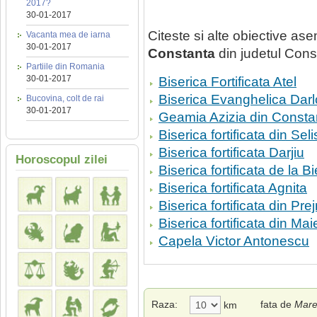
2017?
30-01-2017
Citeste si alte obiective a
Vacanta mea de iarna
30-01-2017
Constanta
din judetul Cons
Partiile din Romania
30-01-2017
Biserica Fortificata Atel
Biserica Evanghelica Dar
Bucovina, colt de rai
30-01-2017
Geamia Azizia din Consta
Biserica fortificata din Seli
Biserica fortificata Darjiu
Horoscopul zilei
Biserica fortificata de la B
Biserica fortificata Agnita
Biserica fortificata din Pre
Biserica fortificata din Mai
Capela Victor Antonescu
Raza:
fata de
Mare
km