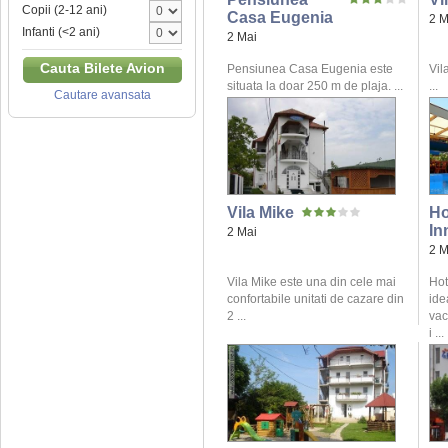
Copii (2-12 ani)
Casa Eugenia
2 M
Infanti (<2 ani)
2 Mai
Cauta Bilete Avion
Pensiunea Casa Eugenia este
Vil
situata la doar 250 m de plaja. ...
...
Cautare avansata
Vila Mike
Ho
In
2 Mai
2 M
Vila Mike este una din cele mai
Hot
confortabile unitati de cazare din
ide
2 ...
vac
i ...