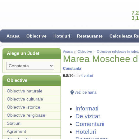
7,
3,
Acasa
Obiective
Hoteluri
Restaurante
Calculeaza R
Acasa
Obiective
Obiective religioase in jude
Alege un Judet
Marea Moschee di
Constanta
9.8
/
10
din
4
voturi
Obiective
Obiective naturale
vezi pe harta
Obiective culturale
Obiective istorice
Informatii
Obiective religioase
De vizitat
Statiuni
Comentarii
Hoteluri
Agrement