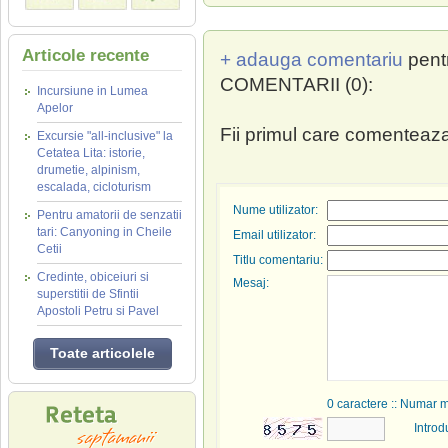
Articole recente
+ adauga comentariu
pent
COMENTARII (0):
Incursiune in Lumea
Apelor
Fii primul care comenteaza
Excursie "all-inclusive" la
Cetatea Lita: istorie,
drumetie, alpinism,
escalada, cicloturism
Nume utilizator:
Pentru amatorii de senzatii
tari: Canyoning in Cheile
Email utilizator:
Cetii
Titlu comentariu:
Credinte, obiceiuri si
Mesaj:
superstitii de Sfintii
Apostoli Petru si Pavel
Toate articolele
0
caractere :: Numar 
Introd