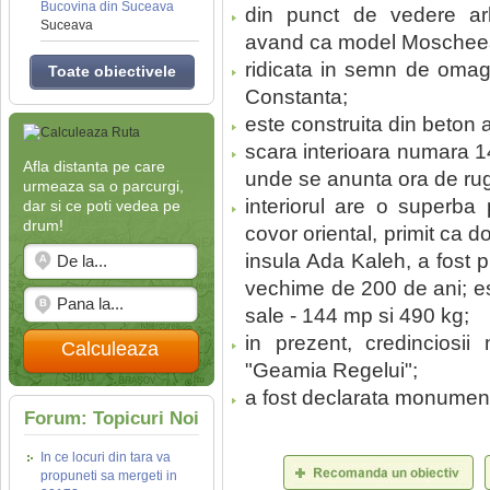
Bucovina din Suceava
din punct de vedere arhit
Suceava
avand ca model Moscheea
ridicata in semn de omag
Toate obiectivele
Constanta;
este construita din beton 
scara interioara numara 1
Afla distanta pe care
unde se anunta ora de rug
urmeaza sa o parcurgi,
interiorul are o superba
dar si ce poti vedea pe
drum!
covor oriental, primit ca d
insula Ada Kaleh, a fost p
vechime de 200 de ani; est
sale - 144 mp si 490 kg;
in prezent, credinciosi
Calculeaza
"Geamia Regelui";
a fost declarata monument 
Forum: Topicuri Noi
In ce locuri din tara va
propuneti sa mergeti in