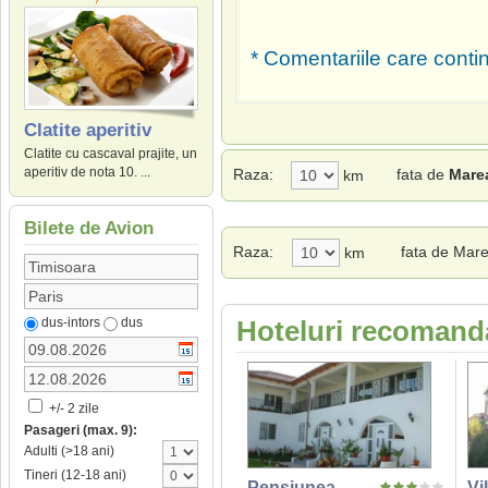
* Comentariile care contin
Clatite aperitiv
Clatite cu cascaval prajite, un
aperitiv de nota 10. ...
Raza:
fata de
Mare
km
Bilete de Avion
Raza:
fata de Mar
km
dus-intors
dus
Hoteluri recomanda
+/- 2 zile
Pasageri (max. 9):
Adulti (>18 ani)
Tineri (12-18 ani)
Pensiunea
Vi