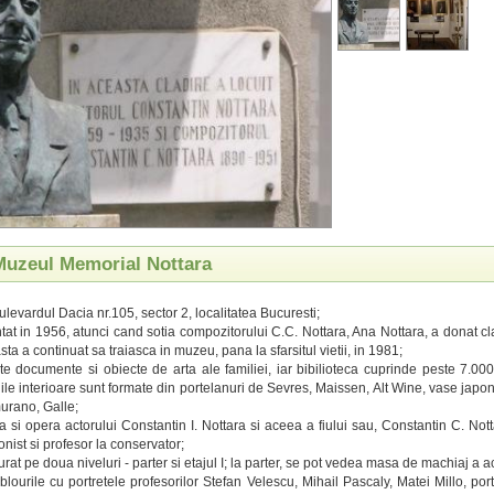
 Muzeul Memorial Nottara
ulevardul Dacia nr.105, sector 2, localitatea Bucuresti;
iintat in 1956, atunci cand sotia compozitorului C.C. Nottara, Ana Nottara, a donat 
ta a continuat sa traiasca in muzeu, pana la sfarsitul vietii, in 1981;
e documente si obiecte de arta ale familiei, iar bibilioteca cuprinde peste 7.00
ile interioare sunt formate din portelanuri de Sevres, Maissen, Alt Wine, vase japon
murano, Galle;
a si opera actorului Constantin I. Nottara si aceea a fiului sau, Constantin C. Nott
olonist si profesor la conservator;
urat pe doua niveluri - parter si etajul I; la parter, se pot vedea masa de machiaj a act
ablourile cu portretele profesorilor Stefan Velescu, Mihail Pascaly, Matei Millo, portr