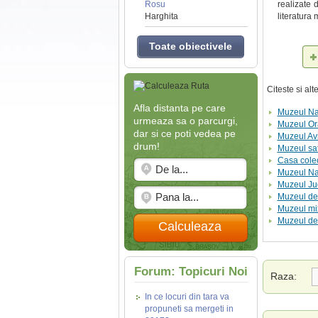
Rosu
realizate 
Harghita
literatura 
Toate obiectivele
Citeste si al
Afla distanta pe care
Muzeul Nat
urmeaza sa o parcurgi,
Muzeul Or
dar si ce poti vedea pe
Muzeul Av
drum!
Muzeul sat
Casa colect
Muzeul Nat
Muzeul Ju
Muzeul de 
Muzeul mix
Muzeul de 
Calculeaza
Forum: Topicuri Noi
Raza:
In ce locuri din tara va
propuneti sa mergeti in