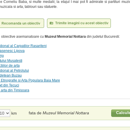
de Corneliu Baba, si multe medalii; la etajul I mai pot fi admirate si partituri muz
muzicala si arta, tablouri sau statuete.
te obiective asemanatoare cu
Muzeul Memorial Nottara
din judetul Bucuresti:
ional al Carpatilor Rasariteni
asenesc Lipova
rig
ului Musatesti
iilor de arta
ional al Petrolului
detean Buzau
Etnografie si Arta Populara Baia Mare
t din Tecuci
arta din Timisoara
Calcul
fata de
Muzeul Memorial Nottara
km