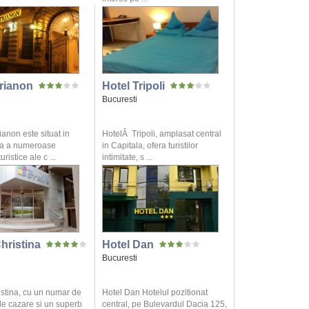
Trianon
Hotel Tripoli
Bucuresti
ianon este situat in
HotelÂ Tripoli, amplasat central
ea a numeroase
in Capitala, ofera turistilor
uristice ale c ...
intimitate, s ...
hristina
Hotel Dan
Bucuresti
istina, cu un numar de
Hotel Dan Hotelul pozitionat
de cazare si un superb
central, pe Bulevardul Dacia 125,