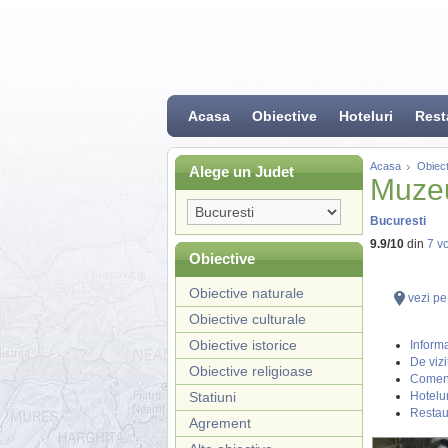
Acasa
Obiective
Hoteluri
Rest
Acasa
Obiect
Alege un Judet
Muzeu
Bucuresti
9.9
/
10
din
7
vo
Obiective
Obiective naturale
vezi pe
Obiective culturale
Obiective istorice
Informa
De vizi
Obiective religioase
Coment
Statiuni
Hotelur
Restau
Agrement