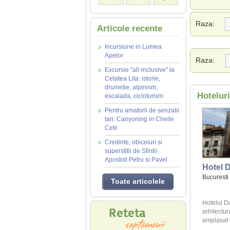
Raza:
Articole recente
Incursiune in Lumea
Apelor
Raza:
Excursie "all-inclusive" la
Cetatea Lita: istorie,
drumetie, alpinism,
Hotelur
escalada, cicloturism
Pentru amatorii de senzatii
tari: Canyoning in Cheile
Cetii
Credinte, obiceiuri si
superstitii de Sfintii
Apostoli Petru si Pavel
Hotel 
Bucuresti
Toate articolele
Hotelul Du
arhitectu
amplasat i