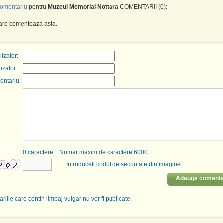
omentariu
pentru
Muzeul Memorial Nottara
COMENTARII (0):
care comenteaza asta.
izator:
lizator:
entariu:
0
caractere :: Numar maxim de caractere 6000
Introduceti codul de securitate din imagine
Adauga comenta
riile care contin limbaj vulgar nu vor fi publicate.