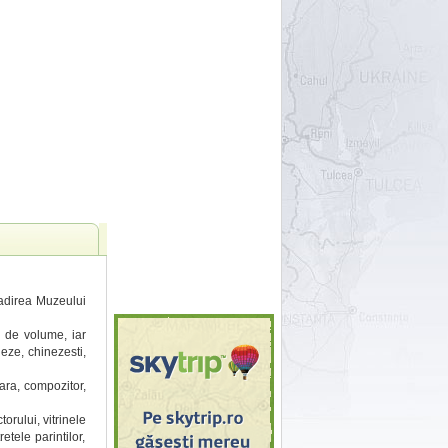
cladirea Muzeului
0 de volume, iar
eze, chinezesti,
ara, compozitor,
orului, vitrinele
etele parintilor,