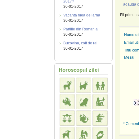
2017?
+ adauga c
30-01-2017
Fii primul 
Vacanta mea de iarna
30-01-2017
Partiile din Romania
30-01-2017
Nume util
Email uti
Bucovina, colt de rai
30-01-2017
Titlu com
Mesaj:
Horoscopul zilei
* Comenta