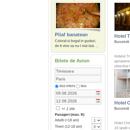
Pilaf banatean
Hotel 
Colorat si bogat in gusturi,
Bucuresti
de-ti vine sa nu-l mai lasi. ...
Hotelul Tr
Bilete de Avion
apropier
obiective t
dus-intors
dus
Hotel C
Bucuresti
+/- 2 zile
Pasageri (max. 9):
Adulti (>18 ani)
Hotel Chr
Tineri (12-18 ani)
24 spatii 