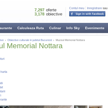
Contul meu
Inregistrare
sau
7,297
oferte
3,178
obiective
aurante
Calculeaza Ruta
Culinar
Info Sky
Evenimente
ive
Obiective culturale in judetul Bucuresti
Muzeul Memorial Nottara
l Memorial Nottara
turi
 harta
tii
tat
arii
i
rante