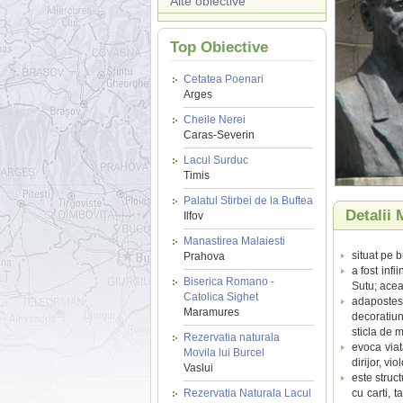
Alte obiective
Top Obiective
Cetatea Poenari
Arges
Cheile Nerei
Caras-Severin
Lacul Surduc
Timis
Palatul Stirbei de la Buftea
Detalii
Ilfov
Manastirea Malaiesti
situat pe b
Prahova
a fost inf
Biserica Romano -
Sutu; aceas
Catolica Sighet
adapostest
Maramures
decoratiun
sticla de 
Rezervatia naturala
evoca viat
Movila lui Burcel
dirijor, vi
Vaslui
este struct
Rezervatia Naturala Lacul
cu carti, t