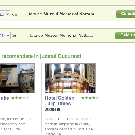
Calcul
fata de
Muzeul Memorial Nottara
km
Calcul
fata de Muzeul Memorial Nottara
km
i recomandate in judetul Bucuresti
Duke
Hotel Golden
Tulip Times
Bucuresti
ke, o constructie cu
Golden Tulip Times este un hotel
ra moderna, este
modern, amplasat in centru,
n zona ultra ...
aproape de toate punctele de
interes pe ...