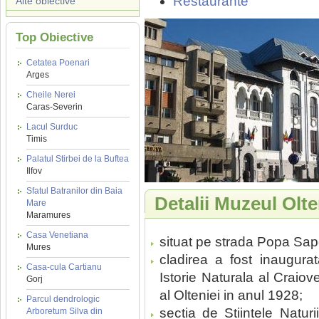
Restaurante
Alte obiective
Top Obiective
Cetatea Poenari
Arges
Cheile Nerei
Caras-Severin
Lacul Surduc
Timis
Palatul Stirbei de la Buftea
Ilfov
Sfatul Batranilor din Baia
Detalii Muzeul Olten
Mare
Maramures
Casa Venetiana
situat pe strada Popa Sapc
Mures
cladirea a fost inaugur
Casa-cula Cartianu
Istorie Naturala al Craiov
Gorj
al Olteniei in anul 1928;
Parcul dendrologic
sectia de Stiintele Naturii
Arboretum Silva din