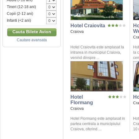
Adulti (>18 ani)
Tineri (12-18 ani)
Copii (2-12 ani)
Infanti (<2 ani)
Hotel Craiovita
Ho
We
Cauta Bilete Avion
Craiova
Cra
Cautare avansata
Hotel Craiovita este amplasat la
Hot
intrarea in municipiul Craiova,
la 
venind dinspre ...
cent
Hotel
Ho
Flormang
Cra
Craiova
Hotel Flormang este amplasat in
Hot
partea centrala a municipiului
Cra
Craiova, oferind ...
10 