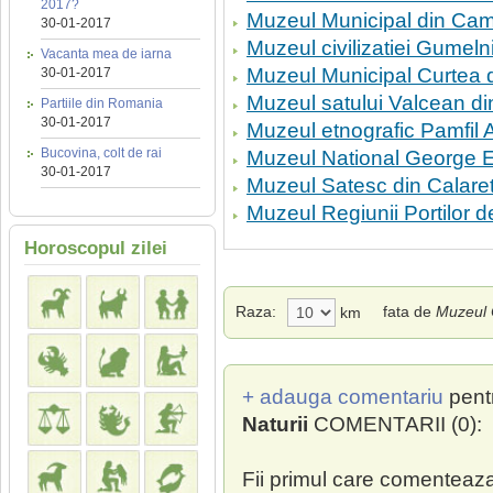
2017?
Muzeul Municipal din Ca
30-01-2017
Muzeul civilizatiei Gumelni
Vacanta mea de iarna
Muzeul Municipal Curtea 
30-01-2017
Muzeul satului Valcean di
Partiile din Romania
30-01-2017
Muzeul etnografic Pamfil 
Bucovina, colt de rai
Muzeul National George 
30-01-2017
Muzeul Satesc din Calaret
Muzeul Regiunii Portilor d
Horoscopul zilei
Raza:
fata de
Muzeul O
km
+ adauga comentariu
pent
Naturii
COMENTARII (0):
Fii primul care comenteaza