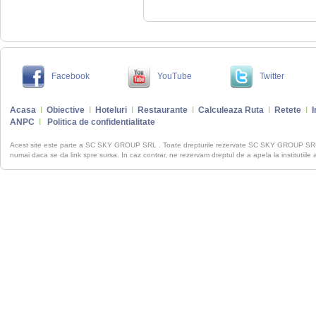
Facebook
YouTube
Twitter
Acasa
I
Obiective
I
Hoteluri
I
Restaurante
I
Calculeaza Ruta
I
Retete
I
I
ANPC
I
Politica de confidentialitate
Acest site este parte a SC SKY GROUP SRL . Toate drepturile rezervate SC SKY GROUP S
numai daca se da link spre sursa. In caz contrar, ne rezervam dreptul de a apela la institutiile 