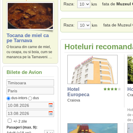
Raza:
fata de
Muzeul O
km
Raza:
fata de Muzeul O
km
Tocana de miel ca
pe Tarnava
Hoteluri recomanda
O tocana din carne de miel,
cu ceapa, ou si boia, cum se
mananca pe la Tarnaveni. ...
Bilete de Avion
Hotel
Ho
Europeca
Cra
dus-intors
dus
Craiova
Hot
de 
de 
+/- 2 zile
Pasageri (max. 9):