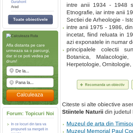
Gurahont
intre anii 1934 - 1948 s
Arad
Etnografie, iar intre anii 
Sectiei de Arheologie - Isto
Toate obiectivele
intre anii 1975 - 1986, din
incetat, fiind reluata in 1
azi exponatele in numar d
Afla distanta pe care
principalele colectii s
urmeaza sa o parcurgi,
dar si ce poti vedea pe
Botanica, Malacologie, 
drum!
Herpetologie, Ornitologie
Calculeaza
Citeste si alte obiective a
Stiintele Naturii
din judetul 
Forum: Topicuri Noi
Muzeul de arta din Timiso
In ce locuri din tara va
propuneti sa mergeti in
Muzeul Memorial Paul Co