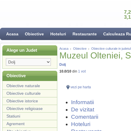
7,
3,
Acasa
Obiective
Hoteluri
Restaurante
Calculeaza R
Acasa
Obiective
Obiective culturale in judetul
Alege un Judet
Muzeul Olteniei, Se
Dolj
10.0
/
10
din
1
vot
Obiective
Obiective naturale
vezi pe harta
Obiective culturale
Obiective istorice
Informatii
Obiective religioase
De vizitat
Statiuni
Comentarii
Hoteluri
Agrement