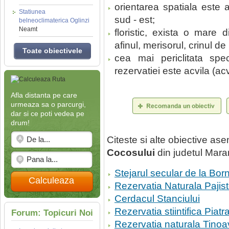
orientarea spatiala este a
Statiunea
sud - est;
belneoclimaterica Oglinzi
Neamt
floristic, exista o mare d
afinul, merisorul, crinul de
Toate obiectivele
cea mai periclitata speci
rezervatiei este acvila (ac
Afla distanta pe care
urmeaza sa o parcurgi,
dar si ce poti vedea pe
drum!
Citeste si alte obiective a
Cocosului
din judetul Mar
Stejarul secular de la Born
Calculeaza
Rezervatia Naturala Pajist
Cerdacul Stanciului
Rezervatia stiintifica Piat
Forum: Topicuri Noi
Rezervatia naturala Tinoa