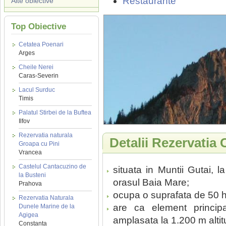
Restaurante
Alte obiective
Top Obiective
Cetatea Poenari
Arges
Cheile Nerei
Caras-Severin
Lacul Surduc
Timis
Palatul Stirbei de la Buftea
Ilfov
Rezervatia naturala
Detalii Rezervatia
Groapa cu Pini
Vrancea
Castelul Cantacuzino de
situata in Muntii Gutai, 
la Busteni
orasul Baia Mare;
Prahova
ocupa o suprafata de 50 
Rezervatia Naturala
are ca element principa
Dunele Marine de la
Agigea
amplasata la 1.200 m alti
Constanta