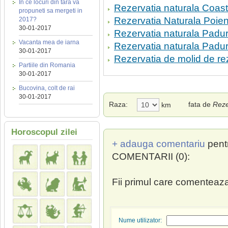
In ce locuri din tara va
Rezervatia naturala Coas
propuneti sa mergeti in
Rezervatia Naturala Poien
2017?
30-01-2017
Rezervatia naturala Padur
Vacanta mea de iarna
Rezervatia naturala Pad
30-01-2017
Rezervatia de molid de r
Partiile din Romania
30-01-2017
Bucovina, colt de rai
30-01-2017
Raza:
fata de
Reze
km
Horoscopul zilei
+ adauga comentariu
pent
COMENTARII (0):
Fii primul care comenteaza
Nume utilizator: