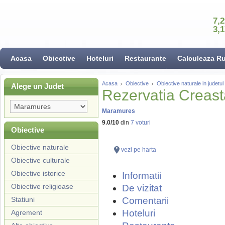
7,
3,
Acasa
Obiective
Hoteluri
Restaurante
Calculeaza R
Acasa
Obiective
Obiective naturale in judet
Alege un Judet
Rezervatia Creast
Maramures
9.0
/
10
din
7
voturi
Obiective
Obiective naturale
vezi pe harta
Obiective culturale
Obiective istorice
Informatii
Obiective religioase
De vizitat
Statiuni
Comentarii
Hoteluri
Agrement