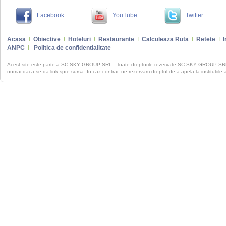
Facebook
YouTube
Twitter
Acasa
I
Obiective
I
Hoteluri
I
Restaurante
I
Calculeaza Ruta
I
Retete
I
I
ANPC
I
Politica de confidentialitate
Acest site este parte a SC SKY GROUP SRL . Toate drepturile rezervate SC SKY GROUP S
numai daca se da link spre sursa. In caz contrar, ne rezervam dreptul de a apela la institutiile 