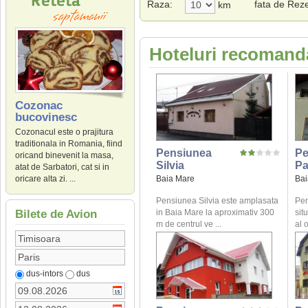
Raza:
fata de Rez
km
Hoteluri recomand
Cozonac
bucovinesc
Cozonacul este o prajitura
traditionala in Romania, fiind
Pensiunea
Pe
oricand binevenit la masa,
Silvia
Pa
atat de Sarbatori, cat si in
Baia Mare
Bai
oricare alta zi. ...
Pensiunea Silvia este amplasata
Pen
in Baia Mare la aproximativ 300
sit
Bilete de Avion
m de centrul ve ...
al o
dus-intors
dus