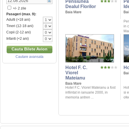
Pensiunea
Pe
Dealul Florilor
Id
+/- 2 zile
Baia Mare
Bai
Pasageri (max. 9):
Adulti (>18 ani)
Pen
Tineri (12-18 ani)
in 
Mar
Copii (2-12 ani)
Infanti (<2 ani)
Cauta Bilete Avion
Cautare avansata
Hotel F. C.
Ho
Viorel
Bai
Mateianu
Baia Mare
Hotel F.C. Viorel Mateianu a fost
Hot
infiintat in ianuarie 2000, in
si 
memoria antren ...
ofe