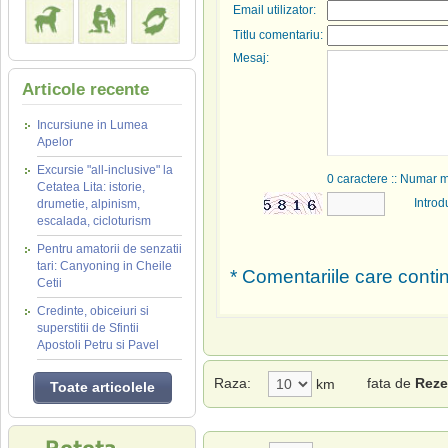
Email utilizator:
Titlu comentariu:
Mesaj:
Articole recente
Incursiune in Lumea
Apelor
Excursie "all-inclusive" la
0
caractere :: Numar 
Cetatea Lita: istorie,
Introd
drumetie, alpinism,
escalada, cicloturism
Pentru amatorii de senzatii
tari: Canyoning in Cheile
* Comentariile care contin
Cetii
Credinte, obiceiuri si
superstitii de Sfintii
Apostoli Petru si Pavel
Raza:
fata de
Reze
km
Toate articolele