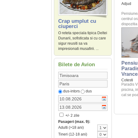
Adjud
Pensiunea 
centrul or
Crap umplut cu
dispozitia c
ciuperci
O reteta speciala tipica Deltei
Dunarii, sofisticata si cu care
sigur reusiti sa va
impresionati musafirii. ...
Pensiu
Bilete de Avion
Paradi
Vrance
Cotesti
Paradis V
piscina, i
dus-intors
dus
cat se poat
+/- 2 zile
Pasageri (max. 9):
Adulti (>18 ani)
Tineri (12-18 ani)