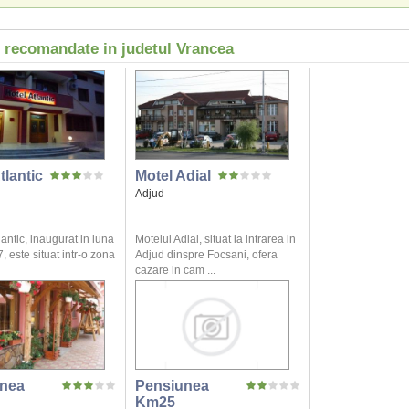
i recomandate in judetul Vrancea
tlantic
Motel Adial
Adjud
lantic, inaugurat in luna
Motelul Adial, situat la intrarea in
, este situat intr-o zona
Adjud dinspre Focsani, ofera
cazare in cam ...
nea
Pensiunea
Km25