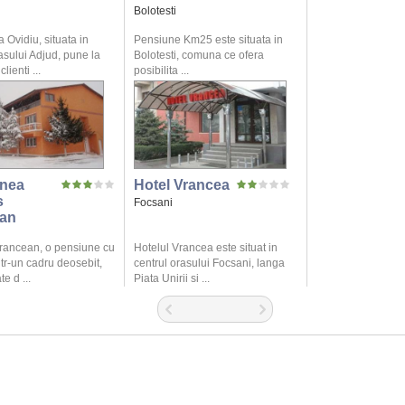
Bolotesti
Ovidiu, situata in
Pensiune Km25 este situata in
asului Adjud, pune la
Bolotesti, comuna ce ofera
lienti ...
posibilita ...
nea
Hotel Vrancea
s
Focsani
an
rancean, o pensiune cu
Hotelul Vrancea este situat in
ntr-un cadru deosebit,
centrul orasului Focsani, langa
e d ...
Piata Unirii si ...