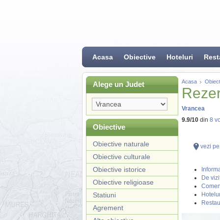
Acasa
Obiective
Hoteluri
Rest
Acasa
Obiect
Alege un Judet
Rezer
Vrancea
9.9
/
10
din
8
vo
Obiective
Obiective naturale
vezi pe
Obiective culturale
Obiective istorice
Informa
De vizi
Obiective religioase
Coment
Statiuni
Hotelur
Restau
Agrement