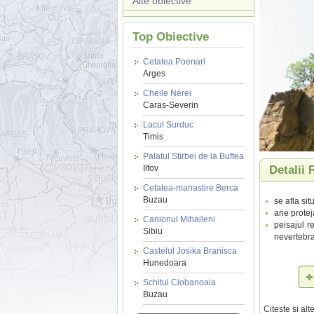
Alte obiective
Top Obiective
Cetatea Poenari
Arges
Cheile Nerei
Caras-Severin
Lacul Surduc
Timis
Palatul Stirbei de la Buftea
Ilfov
Detalii 
Cetatea-manastire Berca
Buzau
se afla si
arie protej
Canionul Mihaileni
peisajul re
Sibiu
nevertebra
Castelul Josika Branisca
Hunedoara
Schitul Ciobanoaia
Buzau
Citeste si al