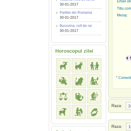
Email uti
30-01-2017
Titlu com
Partiile din Romania
Mesaj:
30-01-2017
Bucovina, colt de rai
30-01-2017
Horoscopul zilei
* Comenta
Raza:
Raza: