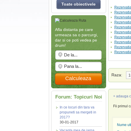
Toate obiectivele
Rezervatia
Rezervati
Rezervati
Rezervati
Rezervatia
Afla distanta pe care
Rezervatia
urmeaza sa o parcurgi,
Rezervatia
dar si ce poti vedea pe
Rezervatia
drum!
Rezervati
Rezervatia
Raza:
Calculeaza
Forum: Topicuri Noi
+ adauga c
Fii primul 
In ce locuri din tara va
propuneti sa mergeti in
2017?
30-01-2017
Nume util
Vacanta mea de iarna