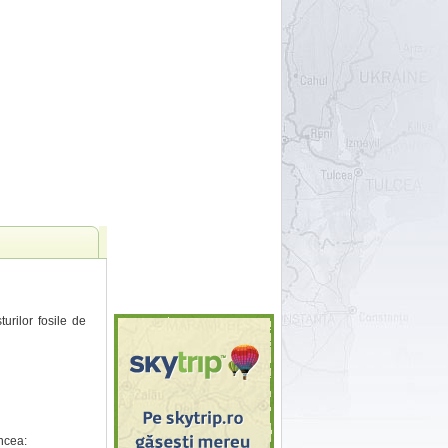
turilor fosile de
ncea: