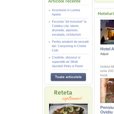
Articole recente
Incursiune in Lumea
Hotelur
Apelor
Excursie "all-inclusive" la
Cetatea Lita: istorie,
drumetie, alpinism,
escalada, cicloturism
Pentru amatorii de senzatii
tari: Canyoning in Cheile
Hotel A
Cetii
Adjud
Credinte, obiceiuri si
superstitii de Sfintii
Apostoli Petru si Pavel
Hotelul At
iunie 2007
linisti ...
Toate articolele
Pensiu
Ovidiu