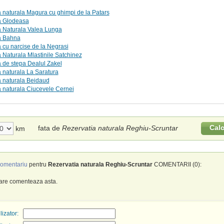
 naturala Magura cu ghimpi de la Patars
a Glodeasa
a Naturala Valea Lunga
a Bahna
 cu narcise de la Negrasi
 Naturala Mlastinile Satchinez
 de stepa Dealul Zakel
 naturala La Saratura
a naturala Beidaud
 naturala Ciucevele Cernei
Cal
fata de
Rezervatia naturala Reghiu-Scruntar
km
omentariu
pentru
Rezervatia naturala Reghiu-Scruntar
COMENTARII (0):
care comenteaza asta.
izator: