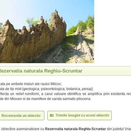
Rezervatia naturala Reghiu-Scruntar
tuata pe ambele maluri ale raului Milcov;
ata de tip mixt (geologica, paleontologica, botanica, peisaj);
flecta un relief ruiniform, a carui valoare stiintifica se amplifica prin existenta res
te din Miocen si de mamifere de varsta sarmato-pliocena.
te obiective asemanatoare cu
Rezervatia naturala Reghiu-Scruntar
din judetul Vra