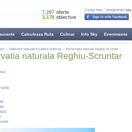
Contul meu
Inregistrare
sau
7,297
oferte
3,178
obiective
aurante
Calculeaza Ruta
Culinar
Info Sky
Evenimente
ive
Obiective naturale in judetul Vrancea
Rezervatia naturala Reghiu-Scruntar
vatia naturala Reghiu-Scruntar
turi
 harta
tii
tat
arii
i
rante