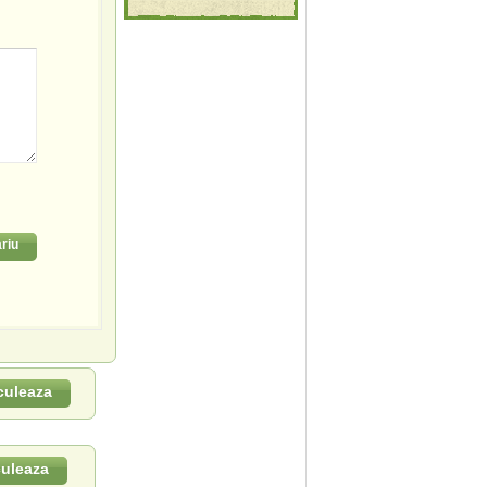
riu
culeaza
culeaza